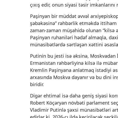
çıxış edir, onun siyasi təsir imkanların
Paşinyan bir müddət əvvəl arxiyepiskop
şəbəkəsinə” rəhbərlik etməkdə ittiham
zaman-zaman müşahidə olunan “kilsə əley
Paşinyan ruhaniləri hədəf almaqla, daxil
münasibətlərdə sərtləşən xəttini əsasla
Putinin bu jesti isə əksinə, Moskvadan İ
Ermənistan rəhbərliyinə kilsə ilə müba
Kremlin Paşinyana anlatmaq istədiyi əsa
arxasında Moskva dayanır və bu dini in
biridir.
Digər ehtimal isə daha geniş siyasi kon
Robert Köçəryan növbəti parlament seçki
Vladimir Putinlə şəxsi münasibətləri art
edirlər ki, 2026-cı ildə keçiriləcək se