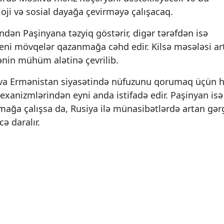
oji və sosial dayağa çevirməyə çalışacaq.
rindən Paşinyana təzyiq göstərir, digər tərəfdən isə
yeni mövqelər qazanmağa cəhd edir. Kilsə məsələsi ar
ənin mühüm alətinə çevrilib.
skva Ermənistan siyasətində nüfuzunu qorumaq üçün
mexanizmlərindən eyni anda istifadə edir. Paşinyan isə
mağa çalışsa da, Rusiya ilə münasibətlərdə artan gərg
ə daralır.