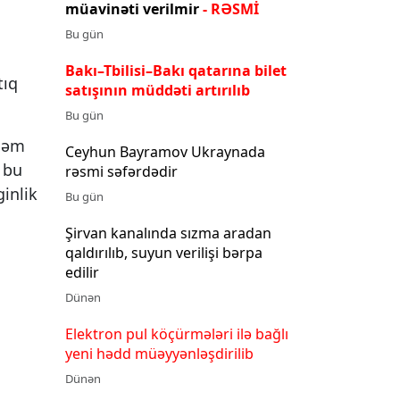
müavinəti verilmir
- RƏSMİ
Bu gün
Bakı–Tbilisi–Bakı qatarına bilet
tıq
satışının müddəti artırılıb
Bu gün
 həm
Ceyhun Bayramov Ukraynada
 bu
rəsmi səfərdədir
inlik
Bu gün
Şirvan kanalında sızma aradan
qaldırılıb, suyun verilişi bərpa
edilir
Dünən
Elektron pul köçürmələri ilə bağlı
yeni hədd müəyyənləşdirilib
Dünən