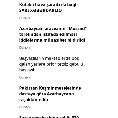
Küləkli hava şəraiti ilə bağlı -
SARI XƏBƏRDARLIQ
Dünən
Azərbaycan ərazisinin "Mossad"
tərəfindən istifadə edilməsi
iddialarına münasibət bildirildi
Dünən
Beşyaşlıların məktəblərdə boş
qalan yerlərə prioritetsiz qəbulu
başlayıb
Dünən
Pakistan Kəşmir məsələsində
dəstəyə görə Azərbaycana
təşəkkür edib
Dünən
Saray qəsəbəsində aylığı 620