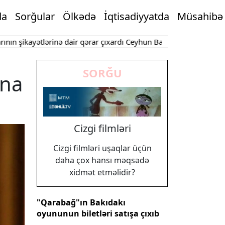
da
Sorğular
Ölkədə
İqtisadiyyatda
Müsahibə
ayətlərinə dair qərar çıxardı
Ceyhun Bayramov Ukraynada həlak o
SORĞU
ana
Cizgi filmləri
Cizgi filmləri uşaqlar üçün
daha çox hansı məqsədə
xidmət etməlidir?
"Qarabağ"ın Bakıdakı
oyununun biletləri satışa çıxıb