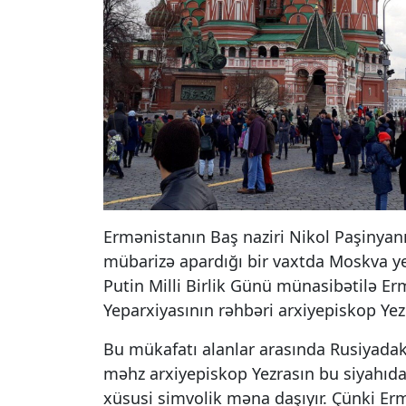
Ermənistanın Baş naziri Nikol Paşinyanı
mübarizə apardığı bir vaxtda Moskva ye
Putin Milli Birlik Günü münasibətilə Er
Yeparxiyasının rəhbəri arxiyepiskop Ye
Bu mükafatı alanlar arasında Rusiyadak
məhz arxiyepiskop Yezrasın bu siyahıda 
xüsusi simvolik məna daşıyır. Çünki Ermə