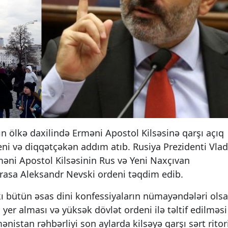
n ölkə daxilində Erməni Apostol Kilsəsinə qarşı açıq
ni və diqqətçəkən addım atıb. Rusiya Prezidenti Vlad
məni Apostol Kilsəsinin Rus və Yeni Naxçıvan
zrasa Aleksandr Nevski ordeni təqdim edib.
ı bütün əsas dini konfessiyaların nümayəndələri olsa
yer alması və yüksək dövlət ordeni ilə təltif edilməsi
nistan rəhbərliyi son aylarda kilsəyə qarşı sərt ritori