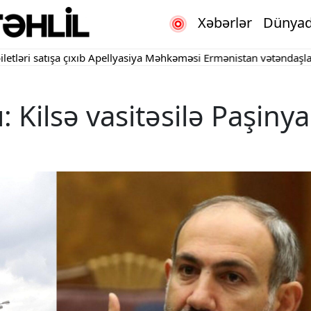
Xəbərlər
Dünya
atışa çıxıb
Apellyasiya Məhkəməsi Ermənistan vətəndaşlarının şik
ı: Kilsə vasitəsilə Paşiny