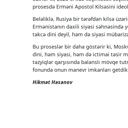
prosesdə Erməni Apostol Kilsəsini ideol
Beləliklə, Rusiya bir tərəfdən kilsə üzə
Ermənistanın daxili siyasi səhnəsində 
təkcə dini deyil, həm də siyasi mübariz
Bu proseslər bir daha göstərir ki, Mo
dini, həm siyasi, həm də ictimai təsir 
təzyiqlər qarşısında balanslı mövqe tut
fonunda onun manevr imkanları getdikc
Hikmət Həsənov