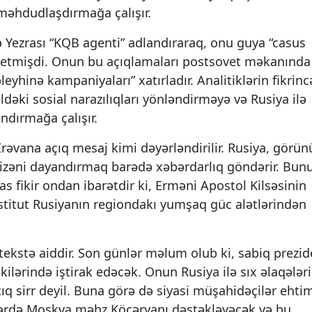
ı məhdudlaşdırmağa çalışır.
 Yezrası “KQB agenti” adlandıraraq, onu guya “casus
 etmişdi. Onun bu açıqlamaları postsovet məkanında
hinə kampaniyaları” xatırladır. Analitiklərin fikrinc
dəki sosial narazılıqları yönləndirməyə və Rusiya ilə
ndırmağa çalışır.
rəvana açıq mesaj kimi dəyərləndirilir. Rusiya, görünü
rizəni dayandırmaq barədə xəbərdarlıq göndərir. Bun
s fikir ondan ibarətdir ki, Erməni Apostol Kilsəsinin
stitut Rusiyanın regiondakı yumşaq güc alətlərindən
tekstə aiddir. Son günlər məlum olub ki, sabiq prezid
lərində iştirak edəcək. Onun Rusiya ilə sıx əlaqələri
ıq sirr deyil. Buna görə də siyasi müşahidəçilər ehti
çkilərdə Moskva məhz Köçəryanı dəstəkləyəcək və bu