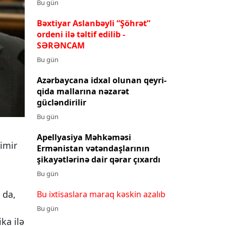
Bu gün
Bəxtiyar Aslanbəyli “Şöhrət”
ordeni ilə təltif edilib
-
SƏRƏNCAM
Bu gün
Azərbaycana idxal olunan qeyri-
qida mallarına nəzarət
gücləndirilir
Bu gün
Apellyasiya Məhkəməsi
imir
Ermənistan vətəndaşlarının
şikayətlərinə dair qərar çıxardı
Bu gün
 da,
Bu ixtisaslara maraq kəskin azalıb
Bu gün
ka ilə