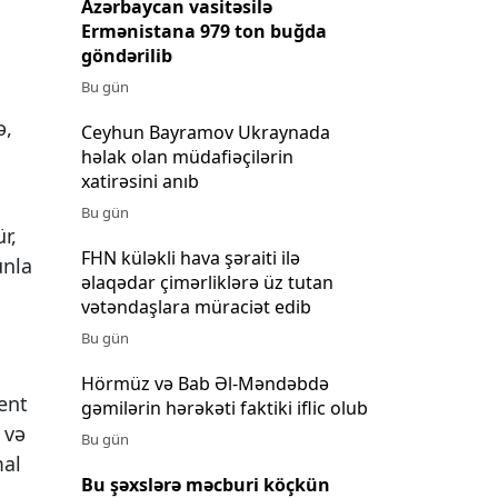
Azərbaycan vasitəsilə
Ermənistana 979 ton buğda
göndərilib
Bu gün
ə,
Ceyhun Bayramov Ukraynada
həlak olan müdafiəçilərin
xatirəsini anıb
Bu gün
r,
FHN küləkli hava şəraiti ilə
unla
əlaqədar çimərliklərə üz tutan
vətəndaşlara müraciət edib
Bu gün
Hörmüz və Bab Əl-Məndəbdə
ent
gəmilərin hərəkəti faktiki iflic olub
 və
Bu gün
mal
Bu şəxslərə məcburi köçkün