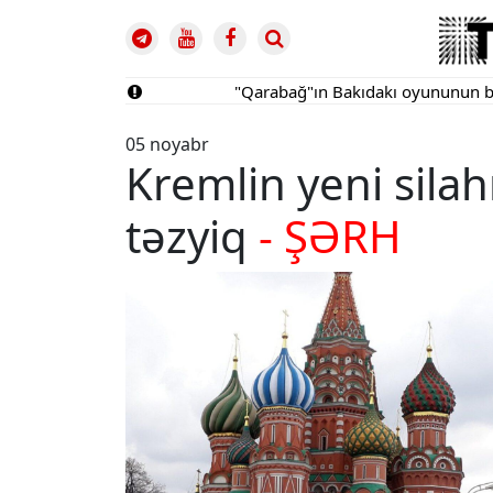
"Qarabağ"ın Bakıdakı oyununun biletləri s
05 noyabr
Kremlin yeni silah
təzyiq
- ŞƏRH