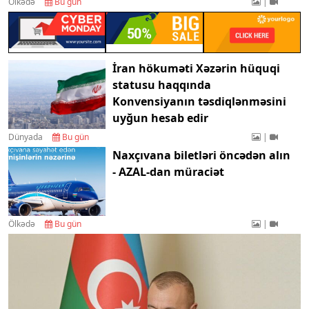
Ölkədə
Bu gün
|
İran hökuməti Xəzərin hüquqi
statusu haqqında
Konvensiyanın təsdiqlənməsini
uyğun hesab edir
Dünyada
Bu gün
|
Naxçıvana biletləri öncədən alın
- AZAL-dan müraciət
Ölkədə
Bu gün
|