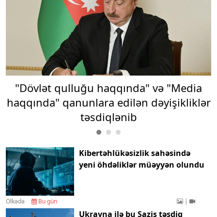
"Dövlət qulluğu haqqında" və "Media
haqqında" qanunlara edilən dəyişikliklər
təsdiqlənib
Kibertəhlükəsizlik sahəsində
yeni öhdəliklər müəyyən olundu
Ölkədə
Bu gün
|
Ukrayna ilə bu Saziş təsdiq