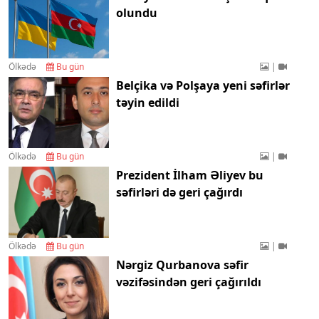
olundu
Ölkədə
Bu gün
|
Belçika və Polşaya yeni səfirlər
təyin edildi
Ölkədə
Bu gün
|
Prezident İlham Əliyev bu
səfirləri də geri çağırdı
Ölkədə
Bu gün
|
Nərgiz Qurbanova səfir
vəzifəsindən geri çağırıldı