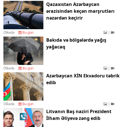
Qazaxıstan Azərbaycan
ərazisindən keçən marşrutları
nəzərdən keçirir
Ölkədə
Bu gün
|
Bakıda və bölgələrdə yağış
yağacaq
Ölkədə
Bu gün
|
Azərbaycan XİN Ekvadoru təbrik
edib
Ölkədə
Bu gün
|
Litvanın Baş naziri Prezident
İlham Əliyevə zəng edib