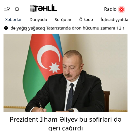
Radio
Xəbərlər
Dünyada
Sorğular
Ölkədə
İqtisadiyyatda
rdə yağış yağacaq
Tatarıstanda dron hücumu zamanı 12 nəfər həla
Prezident İlham Əliyev bu səfirləri də
geri çağırdı