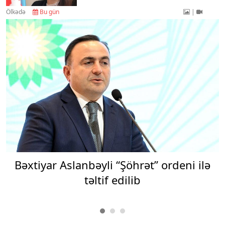
Ölkədə
Bu gün
|
Bəxtiyar Aslanbəyli “Şöhrət” ordeni ilə
təltif edilib