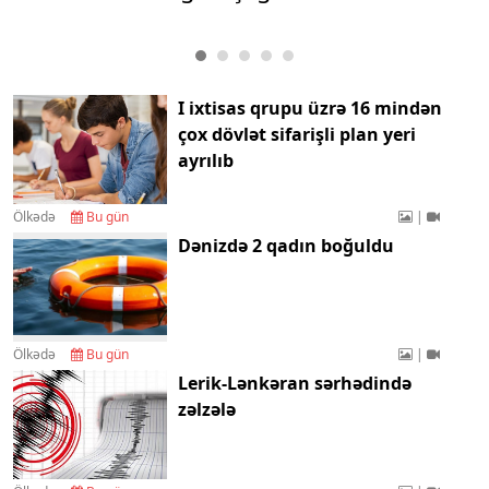
I ixtisas qrupu üzrə 16 mindən
çox dövlət sifarişli plan yeri
ayrılıb
Ölkədə
Bu gün
|
Dənizdə 2 qadın boğuldu
Ölkədə
Bu gün
|
Lerik-Lənkəran sərhədində
zəlzələ