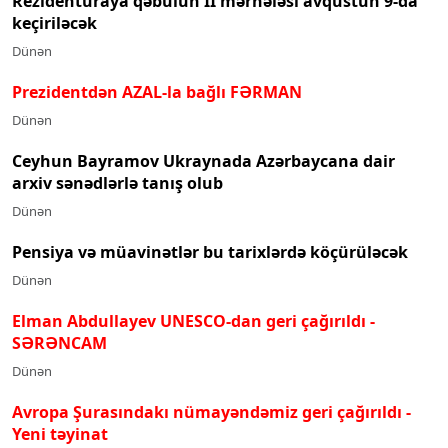
Rezidenturaya qəbulun II mərhələsi avqustun 9-da
keçiriləcək
Dünən
Prezidentdən AZAL-la bağlı FƏRMAN
Dünən
Ceyhun Bayramov Ukraynada Azərbaycana dair
arxiv sənədlərlə tanış olub
Dünən
Pensiya və müavinətlər bu tarixlərdə köçürüləcək
Dünən
Elman Abdullayev UNESCO-dan geri çağırıldı
-
SƏRƏNCAM
Dünən
Avropa Şurasındakı nümayəndəmiz geri çağırıldı -
Yeni təyinat