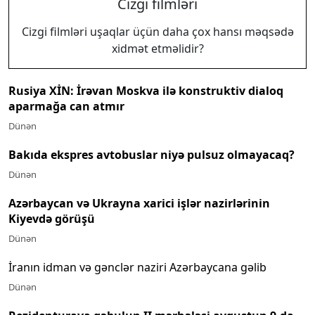
Cizgi filmləri
Cizgi filmləri uşaqlar üçün daha çox hansı məqsədə
xidmət etməlidir?
Rusiya XİN: İrəvan Moskva ilə konstruktiv dialoq
aparmağa can atmır
Dünən
Bakıda ekspres avtobuslar niyə pulsuz olmayacaq?
Dünən
Azərbaycan və Ukrayna xarici işlər nazirlərinin
Kiyevdə görüşü
Dünən
İranın idman və gənclər naziri Azərbaycana gəlib
Dünən