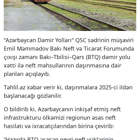
"Azərbaycan Dəmir Yolları" QSC sədrinin müşaviri
Emil Məmmədov Bakı Neft və Ticarət Forumunda
çıxışı zamanı Bakı–Tbilisi–Qars (BTQ) dəmir yolu
xətti ilə neft məhsullarının daşınmasına dair
planları açıqlayıb.
Təhlil.az xəbər verir ki, daşınmalara 2025-ci ildən
başlanacağı gözlənilir.
O bildirib ki, Azərbaycanın inkişaf etmiş neft
infrastrukturu ölkəmizi regionun əsas neft
hasilatı və ixracatçılarından birinə çevirib:
“Hazırda BTQ əsasən qeyri-neft yüklərinin