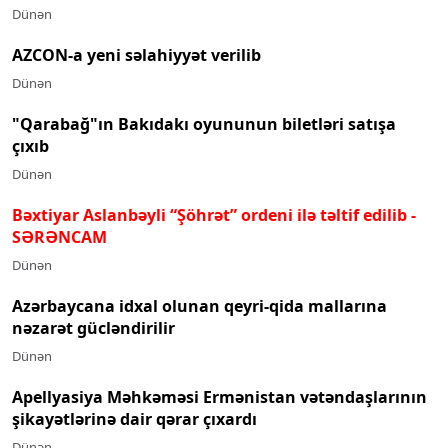
Dünən
AZCON-a yeni səlahiyyət verilib
Dünən
"Qarabağ"ın Bakıdakı oyununun biletləri satışa
çıxıb
Dünən
Bəxtiyar Aslanbəyli “Şöhrət” ordeni ilə təltif edilib
-
SƏRƏNCAM
Dünən
Azərbaycana idxal olunan qeyri-qida mallarına
nəzarət gücləndirilir
Dünən
Apellyasiya Məhkəməsi Ermənistan vətəndaşlarının
şikayətlərinə dair qərar çıxardı
Dünən