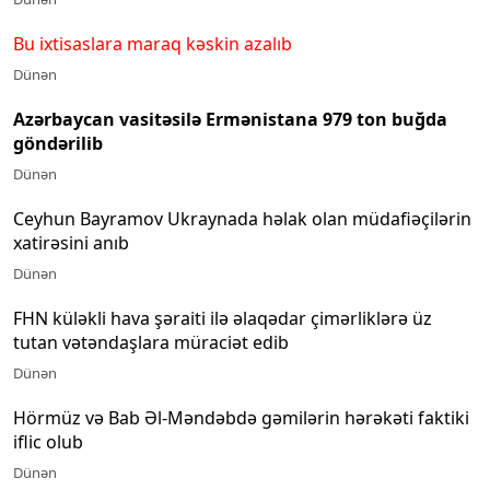
Bu ixtisaslara maraq kəskin azalıb
Dünən
Azərbaycan vasitəsilə Ermənistana 979 ton buğda
göndərilib
Dünən
Ceyhun Bayramov Ukraynada həlak olan müdafiəçilərin
xatirəsini anıb
Dünən
FHN küləkli hava şəraiti ilə əlaqədar çimərliklərə üz
tutan vətəndaşlara müraciət edib
Dünən
Hörmüz və Bab Əl-Məndəbdə gəmilərin hərəkəti faktiki
iflic olub
Dünən