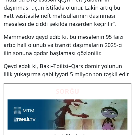
daşınması üçün istifadə olunur. Lakin artıq bu
xətt vasitəsilə neft məhsullarının daşınması
məsələsi də ciddi şəkildə nəzərdən keçirilir”.
Məmmədov qeyd edib ki, bu məsələnin 95 faizi
artıq həll olunub və tranzit daşımaların 2025-ci
ilin sonuna qədər başlaması gözlənilir.
Qeyd edək ki, Bakı–Tbilisi–Qars dəmir yolunun
illik yükaşırma qabiliyyəti 5 milyon ton təşkil edir.
SORĞU