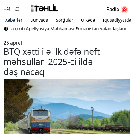
Radio
Xəbərlər
Dünyada
Sorğular
Ölkədə
İqtisadiyyatda
ışa çıxıb
Apellyasiya Məhkəməsi Ermənistan vətəndaşlarının şikay
25 aprel
BTQ xətti ilə ilk dəfə neft
məhsulları 2025-ci ildə
daşınacaq