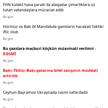
FHN küləkli hava şəraiti ilə əlaqədar çimərliklərə üz
tutan vətəndaşlara müraciət edib
Bu gün
Hörmüz və Bab Əl-Məndəbdə gəmilərin hərəkəti faktiki
iflic olub
Bu gün
Bu şəxslərə məcburi köçkün müavinəti verilmir
-
RƏSMİ
Bu gün
Bakı–Tbilisi–Bakı qatarına bilet satışının müddəti
artırılıb
Bu gün
Ceyhun Bayramov Ukraynada rəsmi səfərdədir
Bu gün