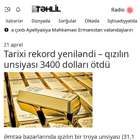
Radio
Xəbərlər
Dünyada
Sorğular
Ölkədə
İqtisadiyyatda
tışa çıxıb
Apellyasiya Məhkəməsi Ermənistan vətəndaşlarının şikay
21 aprel
Tarixi rekord yeniləndi – qızılın
unsiyası 3400 dolları ötdü
Əmtəə bazarlarında qızılın bir troya unsiyası (31,1