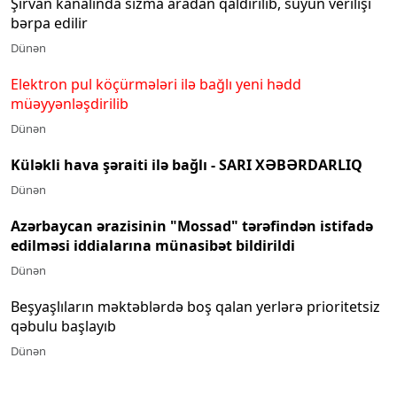
Şirvan kanalında sızma aradan qaldırılıb, suyun verilişi
bərpa edilir
Dünən
Elektron pul köçürmələri ilə bağlı yeni hədd
müəyyənləşdirilib
Dünən
Küləkli hava şəraiti ilə bağlı - SARI XƏBƏRDARLIQ
Dünən
Azərbaycan ərazisinin "Mossad" tərəfindən istifadə
edilməsi iddialarına münasibət bildirildi
Dünən
Beşyaşlıların məktəblərdə boş qalan yerlərə prioritetsiz
qəbulu başlayıb
Dünən