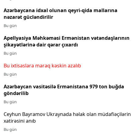
Azərbaycana idxal olunan qeyri-qida mallarına
nəzarət gücləndirilir
Bu gün
Apellyasiya Məhkəməsi Ermənistan vətəndaşlarının
şikayətlərinə dair qərar çıxardı
Bu gün
Bu ixtisaslara maraq kəskin azalıb
Bu gün
Azərbaycan vasitəsilə Ermənistana 979 ton buğda
göndərilib
Bu gün
Ceyhun Bayramov Ukraynada həlak olan müdafiəçilərin
xatirəsini anıb
Bu gün