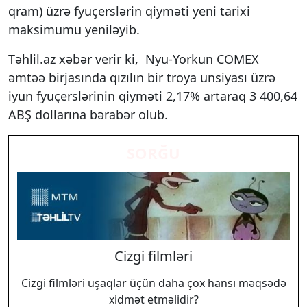
qram) üzrə fyuçerslərin qiyməti yeni tarixi
maksimumu yeniləyib.
Təhlil.az xəbər verir ki, Nyu-Yorkun COMEX
əmtəə birjasında qızılın bir troya unsiyası üzrə
iyun fyuçerslərinin qiyməti 2,17% artaraq 3 400,64
ABŞ dollarına bərabər olub.
SORĞU
Cizgi filmləri
Cizgi filmləri uşaqlar üçün daha çox hansı məqsədə
xidmət etməlidir?