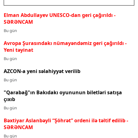
Elman Abdullayev UNESCO-dan geri çağırıldı
-
SƏRƏNCAM
Bu gün
Avropa Şurasındakı nümayəndəmiz geri çağırıldı -
Yeni təyinat
Bu gün
AZCON-a yeni səlahiyyət verilib
Bu gün
"Qarabağ"ın Bakıdakı oyununun biletləri satışa
çıxıb
Bu gün
Bəxtiyar Aslanbəyli “Şöhrət” ordeni ilə təltif edilib
-
SƏRƏNCAM
Bu gün