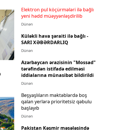
Elektron pul köçürmələri ilə bağlı
yeni hədd müəyyənləşdirilib
Dünən
Küləkli hava şəraiti ilə bağlı -
SARI XƏBƏRDARLIQ
Dünən
Azərbaycan ərazisinin "Mossad"
tərəfindən istifadə edilməsi
a
iddialarına münasibət bildirildi
Dünən
Beşyaşlıların məktəblərdə boş
qalan yerlərə prioritetsiz qəbulu
başlayıb
Dünən
Pakistan Kəşmir məsələsində