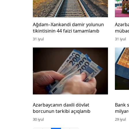
Ağdam–Xankəndi dəmir yolunun
Azərba
tikintisinin 44 faizi tamamlanıb
mübadi
31 iyul
31 iyul
Azərbaycanın daxili dövlət
Bank s
borcunun tərkibi açıqlanıb
milyar
30 iyul
29 iyul