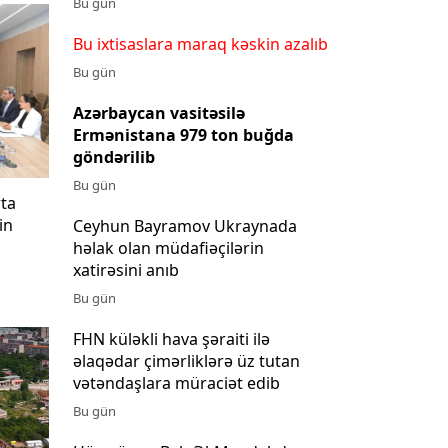
Bu gün
Bu ixtisaslara maraq kəskin azalıb
Bu gün
Azərbaycan vasitəsilə
Ermənistana 979 ton buğda
göndərilib
Bu gün
ta
in
Ceyhun Bayramov Ukraynada
həlak olan müdafiəçilərin
xatirəsini anıb
Bu gün
FHN küləkli hava şəraiti ilə
əlaqədar çimərliklərə üz tutan
vətəndaşlara müraciət edib
Bu gün