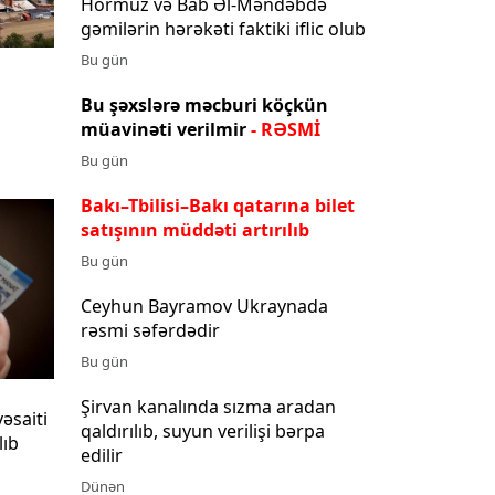
Hörmüz və Bab Əl-Məndəbdə
gəmilərin hərəkəti faktiki iflic olub
Bu gün
Bu şəxslərə məcburi köçkün
müavinəti verilmir
- RƏSMİ
Bu gün
Bakı–Tbilisi–Bakı qatarına bilet
satışının müddəti artırılıb
Bu gün
Ceyhun Bayramov Ukraynada
rəsmi səfərdədir
Bu gün
Şirvan kanalında sızma aradan
vəsaiti
qaldırılıb, suyun verilişi bərpa
lıb
edilir
Dünən