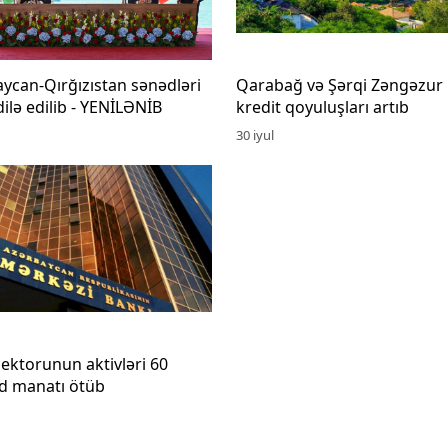
ycan-Qırğızıstan sənədləri
Qarabağ və Şərqi Zəngəzur
lə edilib - YENİLƏNİB
kredit qoyuluşları artıb
30 iyul
ektorunun aktivləri 60
d manatı ötüb