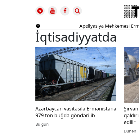
Apellyasiya Məhkəməsi Ermənistan vət
İqtisadiyyatda
Azərbaycan vasitəsilə Ermənistana
Şirvan
979 ton buğda göndərilib
qaldırı
edilir
Bu gün
Dünən