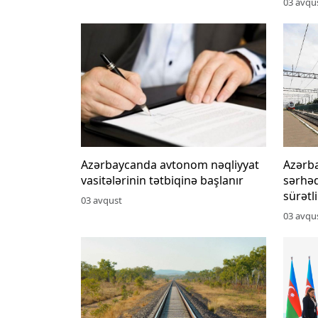
03 avqu
Azərbaycanda avtonom nəqliyyat
Azərb
vasitələrinin tətbiqinə başlanır
sərhəd
sürətl
03 avqust
03 avqu