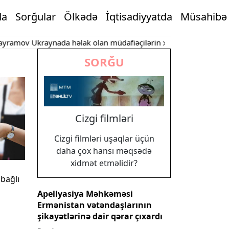
da
Sorğular
Ölkədə
İqtisadiyyatda
Müsahibə
raynada həlak olan müdafiəçilərin xatirəsini anıb
Bu şəxslərə 
SORĞU
Cizgi filmləri
Cizgi filmləri uşaqlar üçün
daha çox hansı məqsədə
xidmət etməlidir?
 bağlı
Apellyasiya Məhkəməsi
Ermənistan vətəndaşlarının
şikayətlərinə dair qərar çıxardı