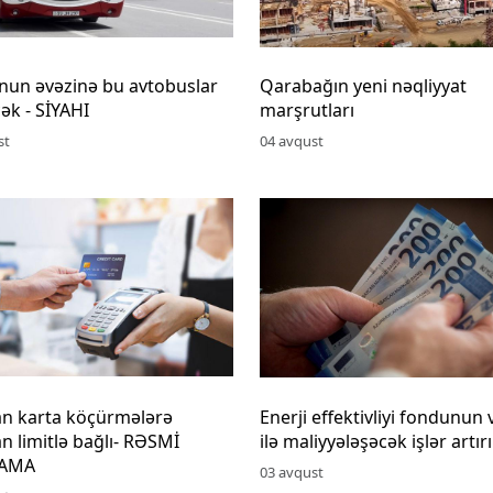
nun əvəzinə bu avtobuslar
Qarabağın yeni nəqliyyat
cək - SİYAHI
marşrutları
st
04 avqust
an karta köçürmələrə
Enerji effektivliyi fondunun 
n limitlə bağlı- RƏSMİ
ilə maliyyələşəcək işlər artırı
LAMA
03 avqust