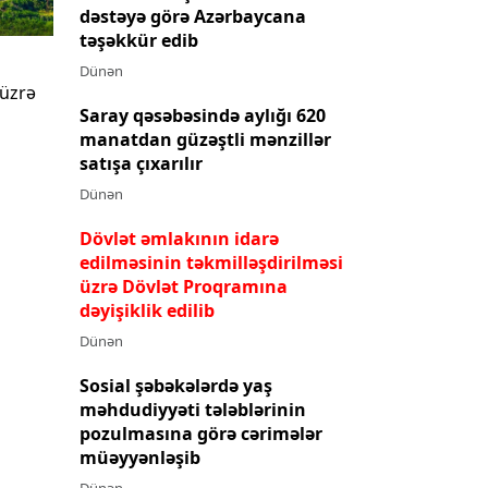
dəstəyə görə Azərbaycana
təşəkkür edib
Dünən
 üzrə
Saray qəsəbəsində aylığı 620
manatdan güzəştli mənzillər
satışa çıxarılır
Dünən
Dövlət əmlakının idarə
edilməsinin təkmilləşdirilməsi
üzrə Dövlət Proqramına
dəyişiklik edilib
Dünən
Sosial şəbəkələrdə yaş
məhdudiyyəti tələblərinin
pozulmasına görə cərimələr
müəyyənləşib
Dünən