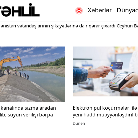
Xəbərlər
Dünya
əndaşlarının şikayətlərinə dair qərar çıxardı
Ceyhun Bayramov Uk
 kanalında sızma aradan
Elektron pul köçürmələri ilə
lıb, suyun verilişi bərpa
yeni hədd müəyyənləşdirilib
Dünən