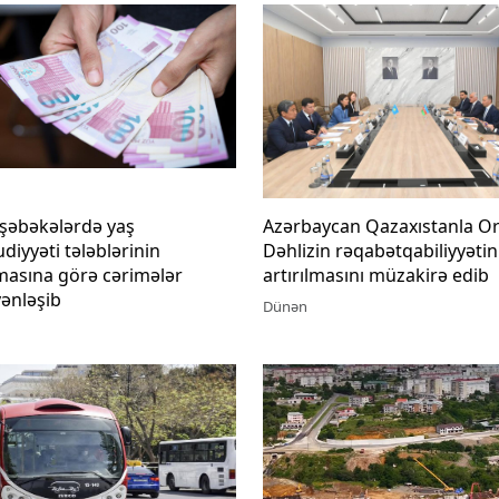
 şəbəkələrdə yaş
Azərbaycan Qazaxıstanla Or
iyyəti tələblərinin
Dəhlizin rəqabətqabiliyyətin
masına görə cərimələr
artırılmasını müzakirə edib
ənləşib
Dünən