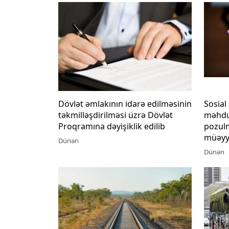
Dövlət əmlakının idarə edilməsinin
Sosial
təkmilləşdirilməsi üzrə Dövlət
məhdud
Proqramına dəyişiklik edilib
pozul
müəyy
Dünən
Dünən