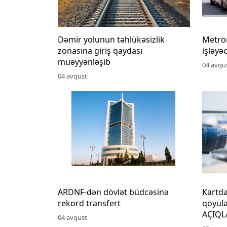
Dəmir yolunun təhlükəsizlik
Metro
zonasına giriş qaydası
işləyə
müəyyənləşib
04 avqu
04 avqust
ARDNF-dən dövlət büdcəsinə
Kartd
rekord transfert
qoyula
AÇIQ
04 avqust