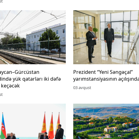
st
aycan–Gürcüstan
Prezident “Yeni Səngəçal”
ində yük qatarları iki dəfə
yarımstansiyasının açılışınd
i keçəcək
03 avqust
st