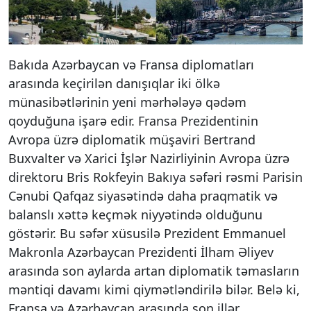
Bakıda Azərbaycan və Fransa diplomatları
arasında keçirilən danışıqlar iki ölkə
münasibətlərinin yeni mərhələyə qədəm
qoyduğuna işarə edir. Fransa Prezidentinin
Avropa üzrə diplomatik müşaviri Bertrand
Buxvalter və Xarici İşlər Nazirliyinin Avropa üzrə
direktoru Bris Rokfeyin Bakıya səfəri rəsmi Parisin
Cənubi Qafqaz siyasətində daha praqmatik və
balanslı xəttə keçmək niyyətində olduğunu
göstərir. Bu səfər xüsusilə Prezident Emmanuel
Makronla Azərbaycan Prezidenti İlham Əliyev
arasında son aylarda artan diplomatik təmasların
məntiqi davamı kimi qiymətləndirilə bilər. Belə ki,
Fransa və Azərbaycan arasında son illər