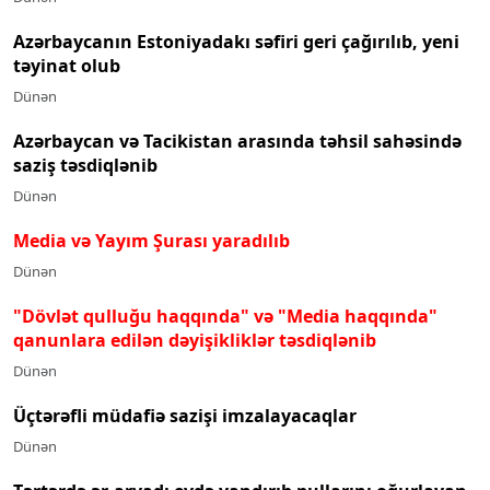
Azərbaycanın Estoniyadakı səfiri geri çağırılıb, yeni
təyinat olub
Dünən
Azərbaycan və Tacikistan arasında təhsil sahəsində
saziş təsdiqlənib
Dünən
Media və Yayım Şurası yaradılıb
Dünən
"Dövlət qulluğu haqqında" və "Media haqqında"
qanunlara edilən dəyişikliklər təsdiqlənib
Dünən
Üçtərəfli müdafiə sazişi imzalayacaqlar
Dünən