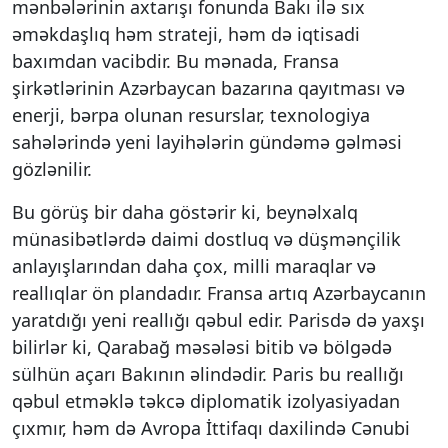
mənbələrinin axtarışı fonunda Bakı ilə sıx
əməkdaşlıq həm strateji, həm də iqtisadi
baxımdan vacibdir. Bu mənada, Fransa
şirkətlərinin Azərbaycan bazarına qayıtması və
enerji, bərpa olunan resurslar, texnologiya
sahələrində yeni layihələrin gündəmə gəlməsi
gözlənilir.
Bu görüş bir daha göstərir ki, beynəlxalq
münasibətlərdə daimi dostluq və düşmənçilik
anlayışlarından daha çox, milli maraqlar və
reallıqlar ön plandadır. Fransa artıq Azərbaycanın
yaratdığı yeni reallığı qəbul edir. Parisdə də yaxşı
bilirlər ki, Qarabağ məsələsi bitib və bölgədə
sülhün açarı Bakının əlindədir. Paris bu reallığı
qəbul etməklə təkcə diplomatik izolyasiyadan
çıxmır, həm də Avropa İttifaqı daxilində Cənubi