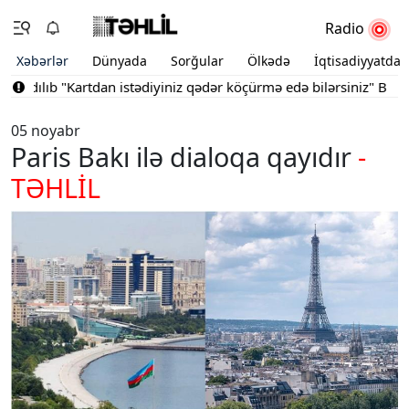
Radio
Xəbərlər
Dünyada
Sorğular
Ölkədə
İqtisadiyyatda
dılıb
"Kartdan istədiyiniz qədər köçürmə edə bilərsiniz"
Bakının 
05 noyabr
Paris Bakı ilə dialoqa qayıdır
-
TƏHLİL