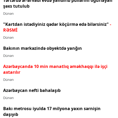
Tərtərdə ər-arvadı evdə yandırıb pullarını oğurlayan
şəxs tutulub
Dünən
"Kartdan istədiyiniz qədər köçürmə edə bilərsiniz"
-
RƏSMİ
Dünən
Bakının mərkəzində obyektdə yanğın
Dünən
Azərbaycanda 10 min manatlıq əməkhaqqı ilə işçi
axtarılır
Dünən
Azərbaycan nefti bahalaşıb
Dünən
Bakı metrosu iyulda 17 milyona yaxın sərnişin
daşıyıb