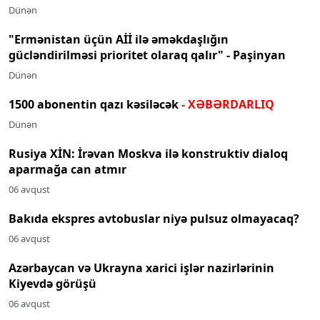
Dünən
"Ermənistan üçün Aİİ ilə əməkdaşlığın
gücləndirilməsi prioritet olaraq qalır" - Paşinyan
Dünən
1500 abonentin qazı kəsiləcək
- XƏBƏRDARLIQ
Dünən
Rusiya XİN: İrəvan Moskva ilə konstruktiv dialoq
aparmağa can atmır
06 avqust
Bakıda ekspres avtobuslar niyə pulsuz olmayacaq?
06 avqust
Azərbaycan və Ukrayna xarici işlər nazirlərinin
Kiyevdə görüşü
06 avqust