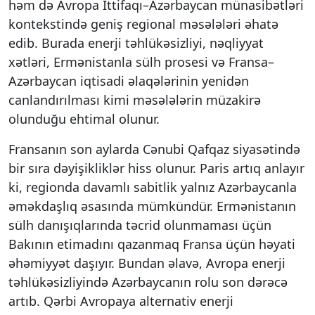
həm də Avropa İttifaqı–Azərbaycan münasibətləri
kontekstində geniş regional məsələləri əhatə
edib. Burada enerji təhlükəsizliyi, nəqliyyat
xətləri, Ermənistanla sülh prosesi və Fransa–
Azərbaycan iqtisadi əlaqələrinin yenidən
canlandırılması kimi məsələlərin müzakirə
olunduğu ehtimal olunur.
Fransanın son aylarda Cənubi Qafqaz siyasətində
bir sıra dəyişikliklər hiss olunur. Paris artıq anlayır
ki, regionda davamlı sabitlik yalnız Azərbaycanla
əməkdaşlıq əsasında mümkündür. Ermənistanın
sülh danışıqlarında təcrid olunmaması üçün
Bakının etimadını qazanmaq Fransa üçün həyati
əhəmiyyət daşıyır. Bundan əlavə, Avropa enerji
təhlükəsizliyində Azərbaycanın rolu son dərəcə
artıb. Qərbi Avropaya alternativ enerji