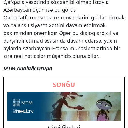
Qafqaz siyasətində söz sahibi olmaq istəyir.
Azərbaycan üçün isə bu görüş
Qərbplatformasında öz mövqelərini gücləndirmək
və balanslı siyasət xəttini davam etdirmək
baxımından önəmlidir. Əgər bu dialoq ardıcıl və
qarşılıqlı etimad əsasında davam edərsə, yaxın
aylarda Azərbaycan-Fransa münasibətlərində bir
sıra real nəticələr müşahidə oluna bilər.
MTM Analitik Qrupu
SORĞU
Cizgi filmləri