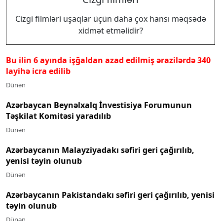
Cizgi filmləri uşaqlar üçün daha çox hansı məqsədə
xidmət etməlidir?
Bu ilin 6 ayında işğaldan azad edilmiş ərazilərdə 340
layihə icra edilib
Dünən
Azərbaycan Beynəlxalq İnvestisiya Forumunun
Təşkilat Komitəsi yaradılıb
Dünən
Azərbaycanın Malayziyadakı səfiri geri çağırılıb,
yenisi təyin olunub
Dünən
Azərbaycanın Pakistandakı səfiri geri çağırılıb, yenisi
təyin olunub
Dünən