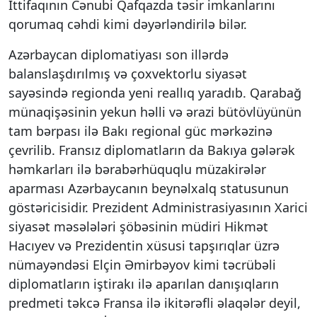
İttifaqının Cənubi Qafqazda təsir imkanlarını
qorumaq cəhdi kimi dəyərləndirilə bilər.
Azərbaycan diplomatiyası son illərdə
balanslaşdırılmış və çoxvektorlu siyasət
sayəsində regionda yeni reallıq yaradıb. Qarabağ
münaqişəsinin yekun həlli və ərazi bütövlüyünün
tam bərpası ilə Bakı regional güc mərkəzinə
çevrilib. Fransız diplomatların da Bakıya gələrək
həmkarları ilə bərabərhüquqlu müzakirələr
aparması Azərbaycanın beynəlxalq statusunun
göstəricisidir. Prezident Administrasiyasının Xarici
siyasət məsələləri şöbəsinin müdiri Hikmət
Hacıyev və Prezidentin xüsusi tapşırıqlar üzrə
nümayəndəsi Elçin Əmirbəyov kimi təcrübəli
diplomatların iştirakı ilə aparılan danışıqların
predmeti təkcə Fransa ilə ikitərəfli əlaqələr deyil,