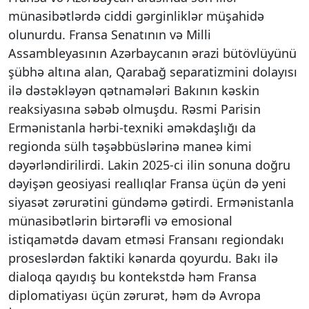
münasibətlərdə ciddi gərginliklər müşahidə
olunurdu. Fransa Senatının və Milli
Assambleyasının Azərbaycanın ərazi bütövlüyünü
şübhə altına alan, Qarabağ separatizmini dolayısı
ilə dəstəkləyən qətnamələri Bakının kəskin
reaksiyasına səbəb olmuşdu. Rəsmi Parisin
Ermənistanla hərbi-texniki əməkdaşlığı da
regionda sülh təşəbbüslərinə maneə kimi
dəyərləndirilirdi. Lakin 2025-ci ilin sonuna doğru
dəyişən geosiyasi reallıqlar Fransa üçün də yeni
siyasət zərurətini gündəmə gətirdi. Ermənistanla
münasibətlərin birtərəfli və emosional
istiqamətdə davam etməsi Fransanı regiondakı
proseslərdən faktiki kənarda qoyurdu. Bakı ilə
dialoqa qayıdış bu kontekstdə həm Fransa
diplomatiyası üçün zərurət, həm də Avropa