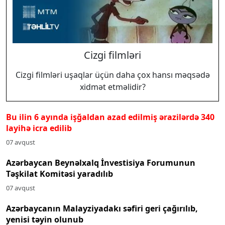
Cizgi filmləri
Cizgi filmləri uşaqlar üçün daha çox hansı məqsədə
xidmət etməlidir?
Bu ilin 6 ayında işğaldan azad edilmiş ərazilərdə 340
layihə icra edilib
07 avqust
Azərbaycan Beynəlxalq İnvestisiya Forumunun
Təşkilat Komitəsi yaradılıb
07 avqust
Azərbaycanın Malayziyadakı səfiri geri çağırılıb,
yenisi təyin olunub