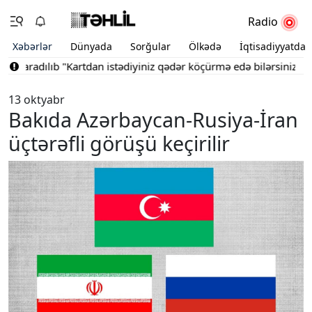
Radio
Xəbərlər
Dünyada
Sorğular
Ölkədə
İqtisadiyyatda
 yaradılıb
"Kartdan istədiyiniz qədər köçürmə edə bilərsiniz"
Bak
13 oktyabr
Bakıda Azərbaycan-Rusiya-İran
üçtərəfli görüşü keçirilir