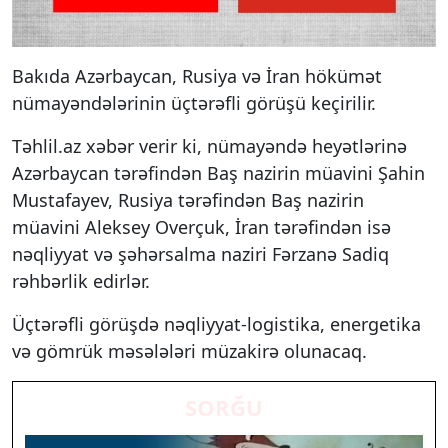
Bakıda Azərbaycan, Rusiya və İran hökümət
nümayəndələrinin üçtərəfli görüşü keçirilir.
Təhlil.az xəbər verir ki, nümayəndə heyətlərinə
Azərbaycan tərəfindən Baş nazirin müavini Şahin
Mustafayev, Rusiya tərəfindən Baş nazirin
müavini Aleksey Overçuk, İran tərəfindən isə
nəqliyyat və şəhərsalma naziri Fərzanə Sadiq
rəhbərlik edirlər.
Üçtərəfli görüşdə nəqliyyat-logistika, energetika
və gömrük məsələləri müzakirə olunacaq.
SORĞU