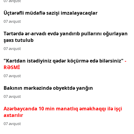
07 avqust
Üçtərəfli müdafiə sazişi imzalayacaqlar
07 avqust
Tərtərdə ər-arvadı evdə yandırıb pullarını oğurlayan
şəxs tutulub
07 avqust
"Kartdan istədiyiniz qədər köçürmə edə bilərsiniz"
-
RƏSMİ
07 avqust
Bakının mərkəzində obyektdə yanğın
07 avqust
Azərbaycanda 10 min manatlıq əməkhaqqı ilə işçi
axtarılır
07 avqust