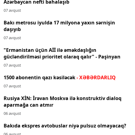
Azərbaycan nefti bahalaşıb
07 avqust
Bakı metrosu iyulda 17 milyona yaxın sərnişin
daşıyıb
07 avqust
"Ermənistan üçün Aİİ ilə əməkdaşlığın
gücləndirilməsi prioritet olaraq qalır" - Paşinyan
07 avqust
1500 abonentin qazı kəsiləcək
- XƏBƏRDARLIQ
07 avqust
Rusiya XİN: İrəvan Moskva ilə konstruktiv dialoq
aparmağa can atmır
06 avqust
Bakıda ekspres avtobuslar niyə pulsuz olmayacaq?
06 avqust