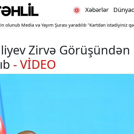
Xəbərlər
Dünya
unub
Media və Yayım Şurası yaradılıb
"Kartdan istədiyiniz qədər kö
Əliyev Zirvə Görüşündən
şıb
- VİDEO