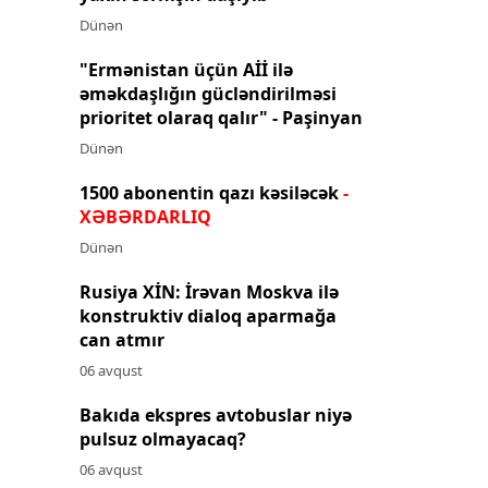
Dünən
"Ermənistan üçün Aİİ ilə
əməkdaşlığın gücləndirilməsi
prioritet olaraq qalır" - Paşinyan
Dünən
1500 abonentin qazı kəsiləcək
-
XƏBƏRDARLIQ
Dünən
Rusiya XİN: İrəvan Moskva ilə
konstruktiv dialoq aparmağa
can atmır
06 avqust
Bakıda ekspres avtobuslar niyə
pulsuz olmayacaq?
06 avqust