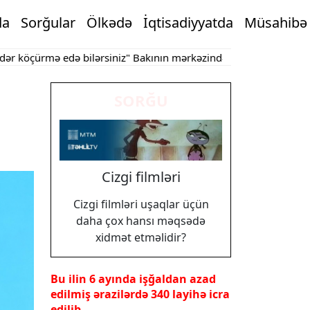
da
Sorğular
Ölkədə
İqtisadiyyatda
Müsahibə
çürmə edə bilərsiniz"
Bakının mərkəzində obyektdə yanğın
Bakı 
SORĞU
Cizgi filmləri
Cizgi filmləri uşaqlar üçün
daha çox hansı məqsədə
xidmət etməlidir?
Bu ilin 6 ayında işğaldan azad
edilmiş ərazilərdə 340 layihə icra
edilib