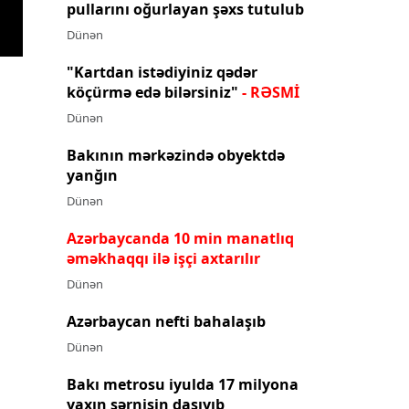
pullarını oğurlayan şəxs tutulub
Dünən
"Kartdan istədiyiniz qədər
köçürmə edə bilərsiniz"
- RƏSMİ
Dünən
Bakının mərkəzində obyektdə
yanğın
Dünən
Azərbaycanda 10 min manatlıq
əməkhaqqı ilə işçi axtarılır
Dünən
Azərbaycan nefti bahalaşıb
Dünən
Bakı metrosu iyulda 17 milyona
yaxın sərnişin daşıyıb