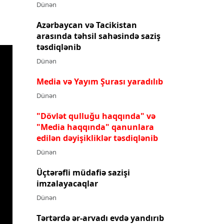
Dünən
Azərbaycan və Tacikistan
arasında təhsil sahəsində saziş
təsdiqlənib
Dünən
Media və Yayım Şurası yaradılıb
Dünən
"Dövlət qulluğu haqqında" və
"Media haqqında" qanunlara
edilən dəyişikliklər təsdiqlənib
Dünən
Üçtərəfli müdafiə sazişi
imzalayacaqlar
Dünən
Tərtərdə ər-arvadı evdə yandırıb