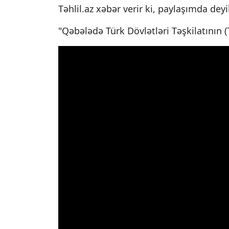
Təhlil.az xəbər verir ki, paylaşımda deyil
"Qəbələdə Türk Dövlətləri Təşkilatının (