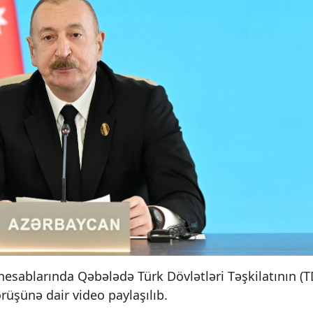
hesablarında Qəbələdə Türk Dövlətləri Təşkilatının (T
örüşünə dair video paylaşılıb.