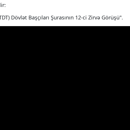
ir:
TDT) Dövlət Başçıları Şurasının 12-ci Zirvə Görüşü".