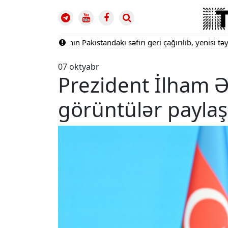
Azərbaycanın Pakistandakı səfiri geri çağırılıb, yenisi təyin ol
07 oktyabr
Prezident İlham 
görüntülər payla