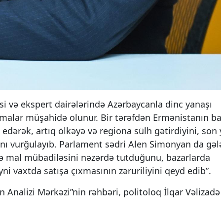
si və ekspert dairələrində Azərbaycanla dinc yanaşı
malar müşahidə olunur. Bir tərəfdən Ermənistanın b
 edərək, artıq ölkəyə və regiona sülh gətirdiyini, son
nı vurğulayıb. Parlament sədri Alen Simonyan da gəl
və mal mübadiləsini nəzərdə tutduğunu, bazarlarda
ni vaxtda satışa çıxmasının zəruriliyini qeyd edib”.
an Analizi Mərkəzi”nin rəhbəri, politoloq İlqar Vəlizadə