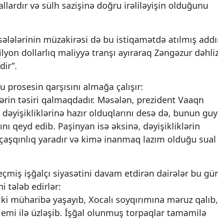
llardır və sülh sazişinə doğru irəliləyişin olduğunu
ələlərinin müzakirəsi də bu istiqamətdə atılmış add
lyon dollarlıq maliyyə tranşı ayıraraq Zəngəzur dəhliz
dir”.
bu prosesin qarşısını almağa çalışır:
ərin təsiri qalmaqdadır. Məsələn, prezident Vaaqn
dəyişikliklərinə hazır olduqlarını desə də, bunun gu
nı qeyd edib. Paşinyan isə əksinə, dəyişikliklərin
tdə çaşqınlıq yaradır və kimə inanmaq lazım olduğu sual
eçmiş işğalçı siyasətini davam etdirən dairələr bu gü
 tələb edirlər:
iki müharibə yaşayıb, Xocalı soyqırımına məruz qalıb,
emi ilə üzləşib. İşğal olunmuş torpaqlar tamamilə