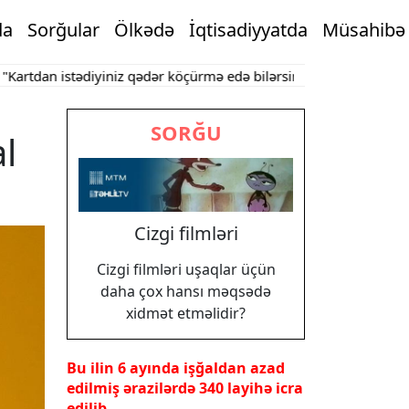
da
Sorğular
Ölkədə
İqtisadiyyatda
Müsahibə
n istədiyiniz qədər köçürmə edə bilərsiniz"
Bakının mərkəzində 
SORĞU
l
Cizgi filmləri
Cizgi filmləri uşaqlar üçün
daha çox hansı məqsədə
xidmət etməlidir?
Bu ilin 6 ayında işğaldan azad
edilmiş ərazilərdə 340 layihə icra
edilib