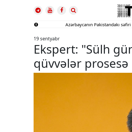
Azərbaycanın Pakistandakı səfiri geri çağı
19 sentyabr
Ekspert: "Sülh gün
qüvvələr prosesə