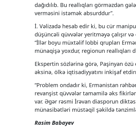
dağıdılıb. Bu reallıqları görməzdən gəl
verməsini istəmək absurddur”.
İ. Vəlizadə hesab edir ki, bu cür manip
düşüncəli qüvvələr yeritməyə çalışır və 
“İllər boyu müxtəlif lobbi qrupları Erm
münaqişə yoxdur, regionun reallıqları dəy
Ekspertin sözlərinə görə, Paşinyan özü 
əksinə, ölkə iqtisadiyyatını inkişaf etd
“Problem ondadır ki, Ermənistan rəhbərl
revanşist qüvvələr tamamilə əks fikirlər
var. Əgər rəsmi İrəvan diasporun diktəs
münasibətləri müstəqil şəkildə tənzimləs
Rasim Babayev