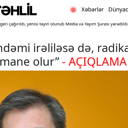
Xəbərlər
Dünya
rılıb, yenisi təyin olunub
Media və Yayım Şurası yaradılıb
"Kartda
dəmi irəliləsə də, radika
 mane olur”
- AÇIQLAMA