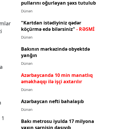
pullarını oğurlayan şəxs tutulub
Dünən
"Kartdan istədiyiniz qədər
ımlar
köçürmə edə bilərsiniz"
- RƏSMİ
i
Dünən
Bakının mərkəzində obyektdə
yanğın
Dünən
ya
Azərbaycanda 10 min manatlıq
əməkhaqqı ilə işçi axtarılır
Dünən
Azərbaycan nefti bahalaşıb
n
Dünən
 1
Bakı metrosu iyulda 17 milyona
yaxın sərnişin daşıyıb