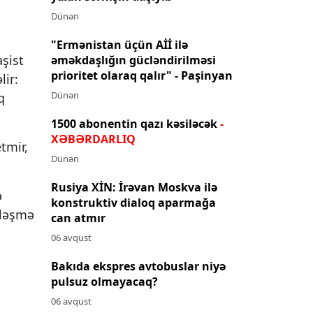
Dünən
"Ermənistan üçün Aİİ ilə
aşist
əməkdaşlığın gücləndirilməsi
prioritet olaraq qalır" - Paşinyan
lir:
Dünən
q
1500 abonentin qazı kəsiləcək
-
XƏBƏRDARLIQ
tmir,
Dünən
Rusiya XİN: İrəvan Moskva ilə
ə
konstruktiv dialoq aparmağa
iləşmə
can atmır
06 avqust
Bakıda ekspres avtobuslar niyə
pulsuz olmayacaq?
06 avqust