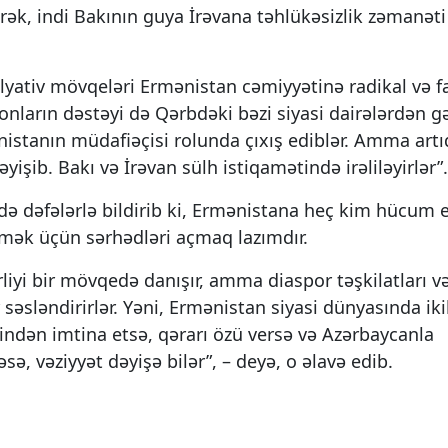
ərək, indi Bakının guya İrəvana təhlükəsizlik zəmanəti
ulyativ mövqeləri Ermənistan cəmiyyətinə radikal və f
onların dəstəyi də Qərbdəki bəzi siyasi dairələrdən gə
ənistanın müdafiəçisi rolunda çıxış ediblər. Amma artı
işib. Bakı və İrəvan sülh istiqamətində irəliləyirlər”.
də dəfələrlə bildirib ki, Ermənistana heç kim hücum e
irmək üçün sərhədləri açmaq lazımdır.
iyi bir mövqedə danışır, amma diaspor təşkilatları v
 səsləndirirlər. Yəni, Ermənistan siyasi dünyasında ik
indən imtina etsə, qərarı özü versə və Azərbaycanla
ə, vəziyyət dəyişə bilər”, – deyə, o əlavə edib.