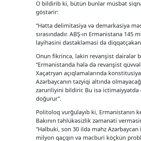
O bildirib ki, bütün bunlar müsbət siqna
göstərir:
“Hətta delimitasiya və demarkasiya məs
sırasındadır. ABŞ-ın Ermənistana 145 mi
layihəsini dəstəkləməsi də diqqətçəkən
Onun fikrincə, lakin revanşist dairələr 
“Ermənistanda hələ də revanşist qüvvəl
Xaçatryan açıqlamalarında konstitusiya 
Azərbaycanın təzyiqi altında olmayacağı
zəruriliyini bildirir. Bu isə ictimaiyyə
doğurur”.
Politoloq vurğulayıb ki, Ermənistanın k
Bakının təhlükəsizlik zəmanəti verməsini
“Halbuki, son 30 ildə məhz Azərbaycan 
milyon qaçqın və məcburi köçkün probl