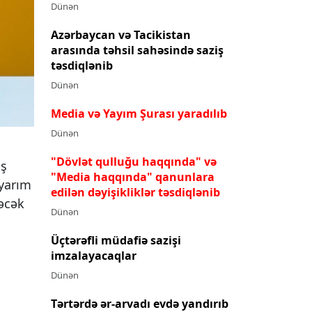
Dünən
Azərbaycan və Tacikistan
arasında təhsil sahəsində saziş
təsdiqlənib
Dünən
Media və Yayım Şurası yaradılıb
Dünən
"Dövlət qulluğu haqqında" və
aş
"Media haqqında" qanunlara
 yarım
edilən dəyişikliklər təsdiqlənib
əcək
Dünən
Üçtərəfli müdafiə sazişi
imzalayacaqlar
Dünən
Tərtərdə ər-arvadı evdə yandırıb