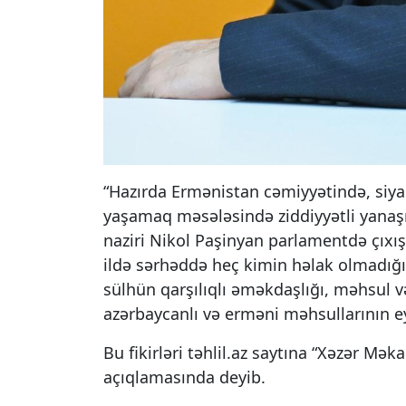
“Hazırda Ermənistan cəmiyyətində, siya
yaşamaq məsələsində ziddiyyətli yanaş
naziri Nikol Paşinyan parlamentdə çıxış
ildə sərhəddə heç kimin həlak olmadığı
sülhün qarşılıqlı əməkdaşlığı, məhsul 
azərbaycanlı və erməni məhsullarının ey
Bu fikirləri təhlil.az saytına “Xəzər Mək
açıqlamasında deyib.