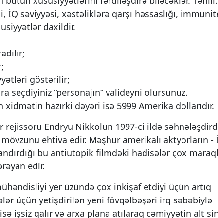
ütün xüsusiyyətlərini fərdiləşdirə biləcəklər. Təhlil
i, İQ səviyyəsi, xəstəliklərə qarşı həssaslığı, immunite
usiyyətlər daxildir.
adılır;
;
ətləri göstərilir;
nra seçdiyiniz “personajın” valideyni olursunuz.
xidmətin hazırki dəyəri isə 5999 Amerika dollarıdır.
r rejissoru Endryu Nikkolun 1997-ci ildə səhnələşdird
 mövzunu ehtiva edir. Məşhur amerikalı aktyorların - 
ndırdığı bu antiutopik filmdəki hadisələr çox maraql
ərəyan edir.
ühəndisliyi yer üzündə çox inkişaf etdiyi üçün artıq
ələr üçün yetişdirilən yeni fövqəlbəşəri irq səbəbiylə
sə işsiz qalır və arxa plana atılaraq cəmiyyətin alt si