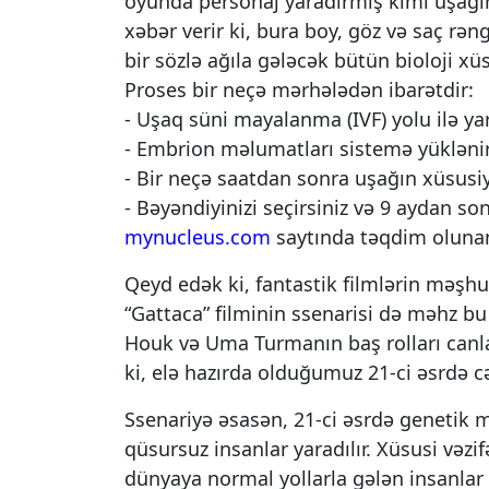
oyunda personaj yaradırmış kimi uşağın b
xəbər verir ki, bura boy, göz və saç rəng
bir sözlə ağıla gələcək bütün bioloji xüs
Proses bir neçə mərhələdən ibarətdir:
- Uşaq süni mayalanma (IVF) yolu ilə yar
- Embrion məlumatları sistemə yüklənir
- Bir neçə saatdan sonra uşağın xüsusiyy
- Bəyəndiyinizi seçirsiniz və 9 aydan so
mynucleus.com
saytında təqdim olunan 
Qeyd edək ki, fantastik filmlərin məşhu
“Gattaca” filminin ssenarisi də məhz bu
Houk və Uma Turmanın baş rolları canla
ki, elə hazırda olduğumuz 21-ci əsrdə c
Ssenariyə əsasən, 21-ci əsrdə genetik m
qüsursuz insanlar yaradılır. Xüsusi vəzif
dünyaya normal yollarla gələn insanlar i