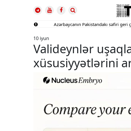
Azərbaycanın Pakistandakı səfiri geri çağırıl
10 iyun
Valideynlər uşaqla
xüsusiyyətlərini a