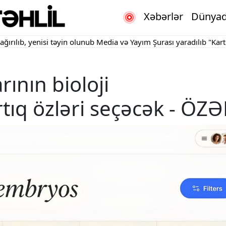
Xəbərlər
Dünya
ıb, yenisi təyin olunub
Media və Yayım Şurası yaradılıb
"Kartdan i
rının bioloji
rtıq özləri seçəcək - ÖZƏ