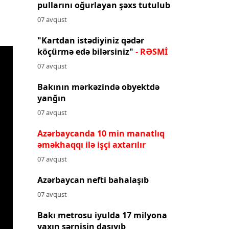
pullarını oğurlayan şəxs tutulub
07 avqust
"Kartdan istədiyiniz qədər
köçürmə edə bilərsiniz"
- RƏSMİ
07 avqust
Bakının mərkəzində obyektdə
yanğın
07 avqust
Azərbaycanda 10 min manatlıq
əməkhaqqı ilə işçi axtarılır
07 avqust
Azərbaycan nefti bahalaşıb
07 avqust
Bakı metrosu iyulda 17 milyona
yaxın sərnişin daşıyıb