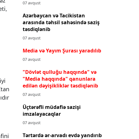
.az
07 avqust
ti,
Azərbaycan və Tacikistan
arasında təhsil sahəsində saziş
təsdiqlənib
07 avqust
Media və Yayım Şurası yaradılıb
07 avqust
"Dövlət qulluğu haqqında" və
"Media haqqında" qanunlara
iyi
edilən dəyişikliklər təsdiqlənib
İtan
07 avqust
ıdır
Üçtərəfli müdafiə sazişi
imzalayacaqlar
07 avqust
Tərtərdə ər-arvadı evdə yandırıb
nfini