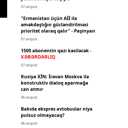
07 avqust
"Ermənistan üçün Aİİ ilə
əməkdaşlığın gücləndirilməsi
prioritet olaraq qalır" - Paşinyan
07 avqust
1500 abonentin qazı kəsiləcək
-
XƏBƏRDARLIQ
07 avqust
Rusiya XİN: İrəvan Moskva ilə
konstruktiv dialoq aparmağa
can atmır
06 avqust
Bakıda ekspres avtobuslar niyə
pulsuz olmayacaq?
06 avqust