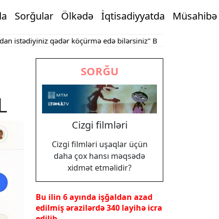
da
Sorğular
Ölkədə
İqtisadiyyatda
Müsahibə
stədiyiniz qədər köçürmə edə bilərsiniz"
Bakının mərkəzində oby
SORĞU
L
Cizgi filmləri
Cizgi filmləri uşaqlar üçün
daha çox hansı məqsədə
xidmət etməlidir?
Bu ilin 6 ayında işğaldan azad
edilmiş ərazilərdə 340 layihə icra
edilib