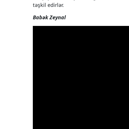
təşkil edirlər.
Babək Zeynal