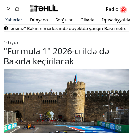
Radio
Xəbərlər
Dünyada
Sorğular
Ölkədə
İqtisadiyyatda
ilərsiniz"
Bakının mərkəzində obyektdə yanğın
Bakı metrosu iyul
10 iyun
"Formula 1" 2026-cı ildə də
Bakıda keçiriləcək