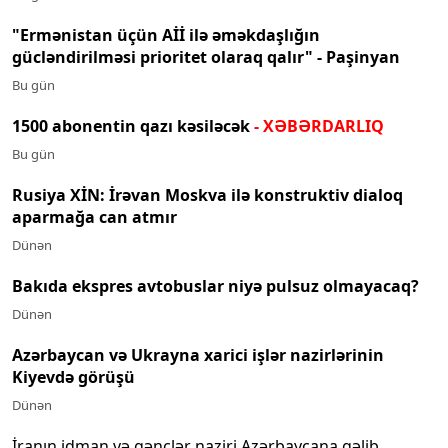
"Ermənistan üçün Aİİ ilə əməkdaşlığın
gücləndirilməsi prioritet olaraq qalır" - Paşinyan
Bu gün
1500 abonentin qazı kəsiləcək
- XƏBƏRDARLIQ
Bu gün
Rusiya XİN: İrəvan Moskva ilə konstruktiv dialoq
aparmağa can atmır
Dünən
Bakıda ekspres avtobuslar niyə pulsuz olmayacaq?
Dünən
Azərbaycan və Ukrayna xarici işlər nazirlərinin
Kiyevdə görüşü
Dünən
İranın idman və gənclər naziri Azərbaycana gəlib