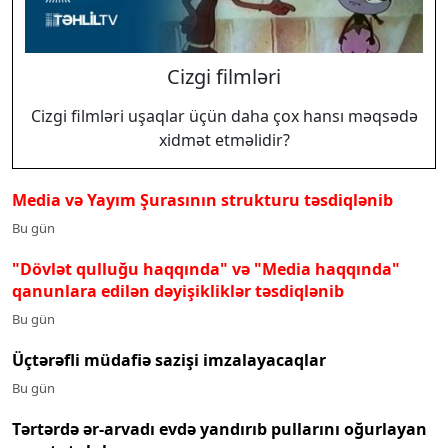
Cizgi filmləri
Cizgi filmləri uşaqlar üçün daha çox hansı məqsədə
xidmət etməlidir?
Media və Yayım Şurasının strukturu təsdiqlənib
Bu gün
"Dövlət qulluğu haqqında" və "Media haqqında"
qanunlara edilən dəyişikliklər təsdiqlənib
Bu gün
Üçtərəfli müdafiə sazişi imzalayacaqlar
Bu gün
Tərtərdə ər-arvadı evdə yandırıb pullarını oğurlayan