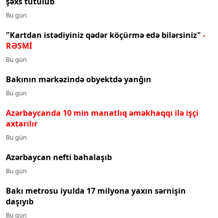
şəxs tutulub
Bu gün
"Kartdan istədiyiniz qədər köçürmə edə bilərsiniz"
-
RƏSMİ
Bu gün
Bakının mərkəzində obyektdə yanğın
Bu gün
Azərbaycanda 10 min manatlıq əməkhaqqı ilə işçi
axtarılır
Bu gün
Azərbaycan nefti bahalaşıb
Bu gün
Bakı metrosu iyulda 17 milyona yaxın sərnişin
daşıyıb
Bu gün