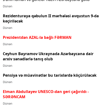
Dünən
Rezidenturaya qəbulun II mərhələsi avqustun 9-da
keçiriləcək
Dünən
Prezidentdən AZAL-la bağlı FƏRMAN
Dünən
Ceyhun Bayramov Ukraynada Azərbaycana dair
arxiv sənədlərlə tanış olub
Dünən
Pensiya və müavinətlər bu tarixlərdə köçürüləcək
Dünən
Elman Abdullayev UNESCO-dan geri çağırıldı
-
SƏRƏNCAM
Dünən