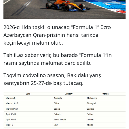
2026-cı ildə təşkil olunacaq “Formula 1” üzrə
Azərbaycan Qran-prisinin hansı tarixdə
keçiriləcəyi məlum olub.
Təhlil.az xəbər verir, bu barədə “Formula 1”in
rəsmi saytında məlumat dərc edilib.
Təqvim cədvəlinə əsasən, Bakıdakı yarış
sentyabrın 25-27-də baş tutacaq.