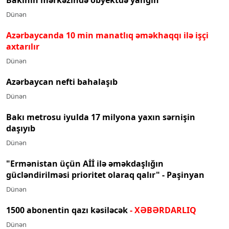
Bakının mərkəzində obyektdə yanğın
Dünən
Azərbaycanda 10 min manatlıq əməkhaqqı ilə işçi
axtarılır
Dünən
Azərbaycan nefti bahalaşıb
Dünən
Bakı metrosu iyulda 17 milyona yaxın sərnişin
daşıyıb
Dünən
"Ermənistan üçün Aİİ ilə əməkdaşlığın
gücləndirilməsi prioritet olaraq qalır" - Paşinyan
Dünən
1500 abonentin qazı kəsiləcək
- XƏBƏRDARLIQ
Dünən