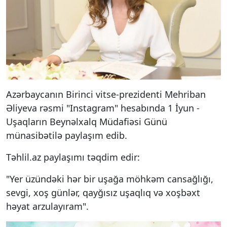
Azərbaycanın Birinci vitse-prezidenti Mehriban
Əliyeva rəsmi "Instagram" hesabında 1 İyun -
Uşaqların Beynəlxalq Müdafiəsi Günü
münasibətilə paylaşım edib.
Təhlil.az paylaşımı təqdim edir:
"Yer üzündəki hər bir uşağa möhkəm cansağlığı,
sevgi, xoş günlər, qayğısız uşaqlıq və xoşbəxt
həyat arzulayıram".