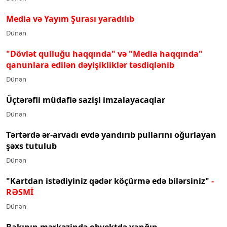
Media və Yayım Şurası yaradılıb
Dünən
"Dövlət qulluğu haqqında" və "Media haqqında"
qanunlara edilən dəyişikliklər təsdiqlənib
Dünən
Üçtərəfli müdafiə sazişi imzalayacaqlar
Dünən
Tərtərdə ər-arvadı evdə yandırıb pullarını oğurlayan
şəxs tutulub
Dünən
"Kartdan istədiyiniz qədər köçürmə edə bilərsiniz"
-
RƏSMİ
Dünən