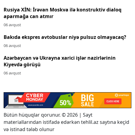
Rusiya XİN: İrəvan Moskva ilə konstruktiv dialoq
aparmağa can atmır
06 avqust
Bakıda ekspres avtobuslar niyə pulsuz olmayacaq?
06 avqust
Azərbaycan və Ukrayna xarici işlər nazirlərinin
Kiyevdə görüşü
06 avqust
Bütün hüquqlar qorunur. © 2026 | Sayt
materiallarından istifadə edərkən tehlil.az saytına keçid
və istinad tələb olunur