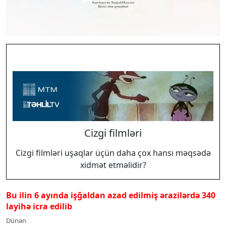
SORĞU
Cizgi filmləri
Cizgi filmləri uşaqlar üçün daha çox hansı məqsədə
xidmət etməlidir?
Bu ilin 6 ayında işğaldan azad edilmiş ərazilərdə 340
layihə icra edilib
Dünən