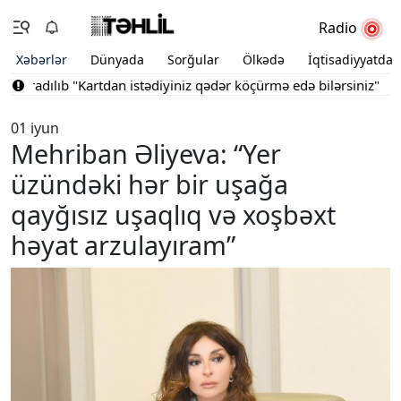
Radio
Xəbərlər
Dünyada
Sorğular
Ölkədə
İqtisadiyyatda
radılıb
"Kartdan istədiyiniz qədər köçürmə edə bilərsiniz"
Bakını
01 iyun
Mehriban Əliyeva: “Yer
üzündəki hər bir uşağa
qayğısız uşaqlıq və xoşbəxt
həyat arzulayıram”