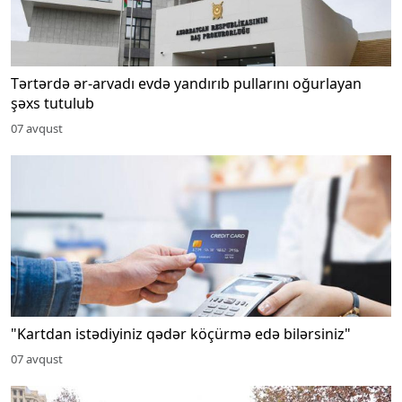
Tərtərdə ər-arvadı evdə yandırıb pullarını oğurlayan
şəxs tutulub
07 avqust
"Kartdan istədiyiniz qədər köçürmə edə bilərsiniz"
07 avqust