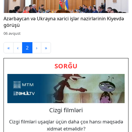
Azərbaycan və Ukrayna xarici işlər nazirlərinin Kiyevdə
görüşü
06 avqust
«
‹
2
›
»
SORĞU
Cizgi filmləri
Cizgi filmləri uşaqlar üçün daha çox hansı məqsədə
xidmət etməlidir?