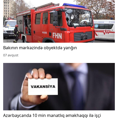
Bakının mərkəzində obyektdə yanğın
07 avqust
Azərbaycanda 10 min manatlıq əməkhaqqı ilə işçi