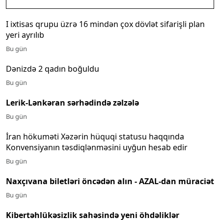
I ixtisas qrupu üzrə 16 mindən çox dövlət sifarişli plan
yeri ayrılıb
Bu gün
Dənizdə 2 qadın boğuldu
Bu gün
Lerik-Lənkəran sərhədində zəlzələ
Bu gün
İran hökuməti Xəzərin hüquqi statusu haqqında
Konvensiyanın təsdiqlənməsini uyğun hesab edir
Bu gün
Naxçıvana biletləri öncədən alın - AZAL-dan müraciət
Bu gün
Kibertəhlükəsizlik sahəsində yeni öhdəliklər