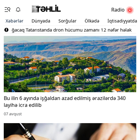
Radio
Xəbərlər
Dünyada
Sorğular
Ölkədə
İqtisadiyyatda
Tatarıstanda dron hücumu zamanı 12 nəfər həlak olub, 39 nəfər y
Bu ilin 6 ayında işğaldan azad edilmiş ərazilərdə 340
layihə icra edilib
07 avqust