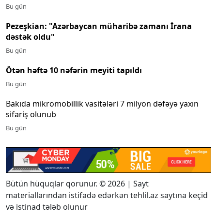
Bu gün
Pezeşkian: "Azərbaycan müharibə zamanı İrana
dəstək oldu"
Bu gün
Ötən həftə 10 nəfərin meyiti tapıldı
Bu gün
Bakıda mikromobillik vasitələri 7 milyon dəfəyə yaxın
sifariş olunub
Bu gün
Bütün hüquqlar qorunur. © 2026 | Sayt
materiallarından istifadə edərkən tehlil.az saytına keçid
və istinad tələb olunur