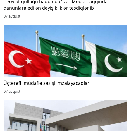
"Dövlət qulluğu haqqında" və "Media haqqında"
qanunlara edilən dəyişikliklər təsdiqlənib
07 avqust
Üçtərəfli müdafiə sazişi imzalayacaqlar
07 avqust