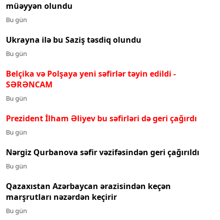
müəyyən olundu
Bu gün
Ukrayna ilə bu Saziş təsdiq olundu
Bu gün
Belçika və Polşaya yeni səfirlər təyin edildi
-
SƏRƏNCAM
Bu gün
Prezident İlham Əliyev bu səfirləri də geri çağırdı
Bu gün
Nərgiz Qurbanova səfir vəzifəsindən geri çağırıldı
Bu gün
Qazaxıstan Azərbaycan ərazisindən keçən
marşrutları nəzərdən keçirir
Bu gün