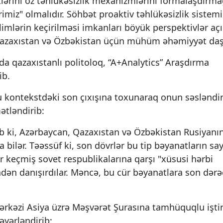
tlərini öz təhlükəsizlik mexanizmlərini formalaşdırm
lərimiz" olmalıdır. Söhbət proaktiv təhlükəsizlik siste
limlərin keçirilməsi imkanları böyük perspektivlər açır
Qazaxıstan və Özbəkistan üçün mühüm əhəmiyyət daşı
ında qazaxıstanlı politoloq, “A+Analytics” Araşdırma
ib.
u kontekstdəki son çıxışına toxunaraq onun səsləndir
mətləndirib:
rib ki, Azərbaycan, Qazaxıstan və Özbəkistan Rusiyanı
bilər. Təəssüf ki, son dövrlər bu tip bəyanatların say
lar keçmiş sovet respublikalarına qarşı "xüsusi hərbi
indən danışırdılar. Məncə, bu cür bəyanatlara son dər
rkəzi Asiya üzrə Məşvərət Şurasına tamhüquqlu iştir
yərləndirib: