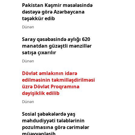
Pakistan Kəşmir məsələsində
dəstəyə görə Azərbaycana
təşəkkür edib
Dünən
Saray qəsəbəsində aylığı 620
manatdan güzəştli mənzillər
satışa çıxarılır
Dünən
Dövlət əmlakının idarə
edilməsinin təkmilləşdirilməsi
üzrə Dövlət Proqramına
dəyişiklik edilib
Dünən
Sosial şəbəkələrdə yaş
məhdudiyyəti tələblərinin
pozulmasına görə cərimələr
müəyyənləşib