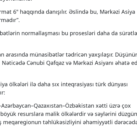
ormat 6" haqqında danışılır. Əslində bu, Mərkəzi Asiya 
rmadır”.
bətlərin normallaşması bu prosesləri daha da sürətl
an arasında münasibətlər tədricən yaxşılaşır. Düşün
. Nəticədə Cənubi Qafqaz və Mərkəzi Asiyanı əhatə e
ya ölkələri ilə daha sıx inteqrasiyası türk dünyası
r:
yə–Azərbaycan–Qazaxıstan–Özbəkistan xətti üzrə çox
ar böyük resurslara malik ölkələrdir və səylərini düzgü
iş meqaregionun təhlükəsizliyini əhəmiyyətli dərəcəd