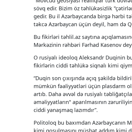
"Mövcud geosiyasi reallıqlar türk dövlə
sövq edir. Bizim öz təhlükəsizlik "çətir
gedir. Bu il Azərbaycanda birgə hərbi tə
təkcə Azərbaycan üçün deyil, həm də 
Bu fikirləri təhlil.az saytına açıqlamas
Mərkəzinin rəhbəri Fərhad Kasenov dey
O rusiyalı ideoloq Aleksandr Duqinin b
fikirlərin ciddi təhlükə siqnalı kimi qiy
“Duqin son çıxışında açıq şəkildə bildi
mümkün fəaliyyətləri üçün plasdarm ola 
artıb. Daha əvvəl də rusiyalı təbliğatçı
əməliyyatların" aparılmasının zəruriliy
ciddi yanaşmaq lazımdır”.
Politoloq bu baxımdan Azərbaycanın Mə
kimi qoşulmasını müsbət addım kimi də