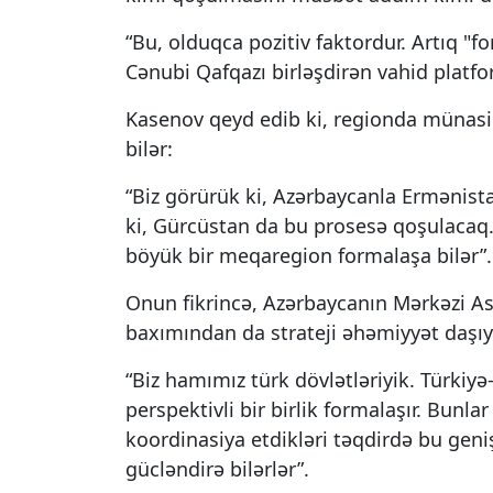
“Bu, olduqca pozitiv faktordur. Artıq "f
Cənubi Qafqazı birləşdirən vahid platfo
Kasenov qeyd edib ki, regionda münasi
bilər:
“Biz görürük ki, Azərbaycanla Ermənist
ki, Gürcüstan da bu prosesə qoşulacaq
böyük bir meqaregion formalaşa bilər”.
Onun fikrincə, Azərbaycanın Mərkəzi Asi
baxımından da strateji əhəmiyyət daşıyı
“Biz hamımız türk dövlətləriyik. Türki
perspektivli bir birlik formalaşır. Bunl
koordinasiya etdikləri təqdirdə bu gen
gücləndirə bilərlər”.