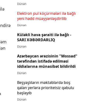
Dünən
ilə
Elektron pul köçürmələri ilə bağlı
yeni hədd müəyyənləşdirilib
əndirə
Dünən
Küləkli hava şəraiti ilə bağlı -
SARI XƏBƏRDARLIQ
ürəm
Dünən
dən
Azərbaycan ərazisinin "Mossad"
tərəfindən istifadə edilməsi
iddialarına münasibət bildirildi
Dünən
Beşyaşlıların məktəblərdə boş
n
qalan yerlərə prioritetsiz qəbulu
başlayıb
ə
Dünən