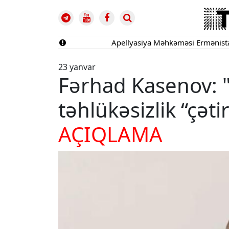
Apellyasiya Məhkəməsi Ermənistan vətən
23 yanvar
Fərhad Kasenov: "
təhlükəsizlik “çəti
AÇIQLAMA