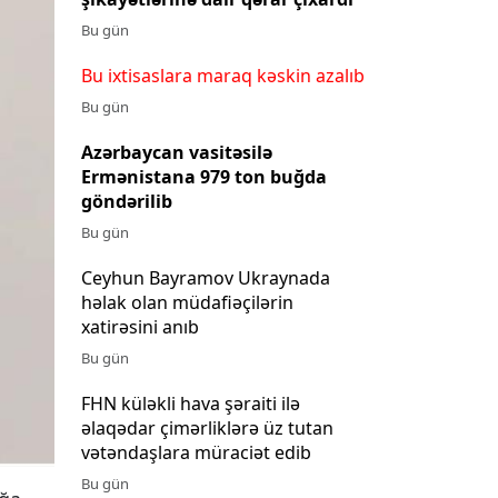
Bu gün
Bu ixtisaslara maraq kəskin azalıb
Bu gün
Azərbaycan vasitəsilə
Ermənistana 979 ton buğda
göndərilib
Bu gün
Ceyhun Bayramov Ukraynada
həlak olan müdafiəçilərin
xatirəsini anıb
Bu gün
FHN küləkli hava şəraiti ilə
əlaqədar çimərliklərə üz tutan
vətəndaşlara müraciət edib
Bu gün