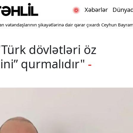
Xəbərlər
Dünya
daşlarının şikayətlərinə dair qərar çıxardı
Ceyhun Bayramov Ukra
Türk dövlətləri öz
rini” qurmalıdır"
-