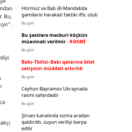
ağa
mindən
Hörmüz və Bab Əl-Məndəbdə
gəmilərin hərəkəti faktiki iflic olub
. Bu,
Bu gün
yır”.
Bu şəxslərə məcburi köçkün
müavinəti verilmir
- RƏSMİ
Bu gün
diyi
Bakı–Tbilisi–Bakı qatarına bilet
satışının müddəti artırılıb
Bu gün
n
ı
Ceyhun Bayramov Ukraynada
rəsmi səfərdədir
əcə
Bu gün
Şirvan kanalında sızma aradan
qaldırılıb, suyun verilişi bərpa
akçı
edilir