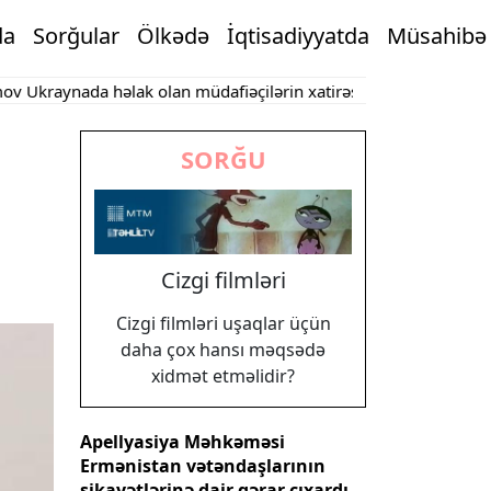
da
Sorğular
Ölkədə
İqtisadiyyatda
Müsahibə
ynada həlak olan müdafiəçilərin xatirəsini anıb
Bu şəxslərə mə
SORĞU
Cizgi filmləri
Cizgi filmləri uşaqlar üçün
daha çox hansı məqsədə
xidmət etməlidir?
Apellyasiya Məhkəməsi
Ermənistan vətəndaşlarının
şikayətlərinə dair qərar çıxardı