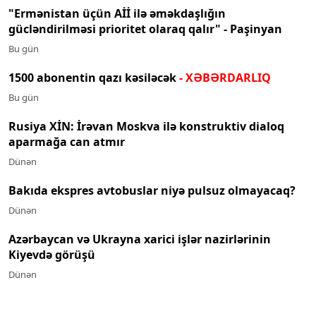
"Ermənistan üçün Aİİ ilə əməkdaşlığın
gücləndirilməsi prioritet olaraq qalır" - Paşinyan
Bu gün
1500 abonentin qazı kəsiləcək
- XƏBƏRDARLIQ
Bu gün
Rusiya XİN: İrəvan Moskva ilə konstruktiv dialoq
aparmağa can atmır
Dünən
Bakıda ekspres avtobuslar niyə pulsuz olmayacaq?
Dünən
Azərbaycan və Ukrayna xarici işlər nazirlərinin
Kiyevdə görüşü
Dünən