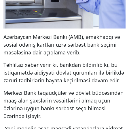
Azərbaycan Mərkəzi Bankı (AMB), əməkhaqqı və
sosial ödəniş kartları üzrə sərbəst bank seçimi
məsələsinə dair açıqlama verib.
Təhlil.az xəbər verir ki, bankdan bildirilib ki, bu
istiqamətdə aidiyyəti dövlət qurumları ilə birlikdə
zəruri tədbirlərin həyata keçirilməsi davam edir.
Mərkəzi Bank təqaüdçülər və dövlət büdcəsindən
maaş alan şəxslərin vəsaitlərini almaq üçün
özlərinə uyğun bankı sərbəst seçə bilməsi
üzərində işləyir.
Yeni modelin əsas məqsədi vətəndaşlara xidmət