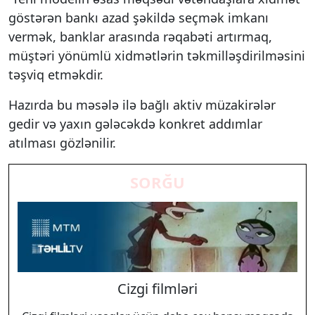
göstərən bankı azad şəkildə seçmək imkanı
vermək, banklar arasında rəqabəti artırmaq,
müştəri yönümlü xidmətlərin təkmilləşdirilməsini
təşviq etməkdir.
Hazırda bu məsələ ilə bağlı aktiv müzakirələr
gedir və yaxın gələcəkdə konkret addımlar
atılması gözlənilir.
SORĞU
Cizgi filmləri