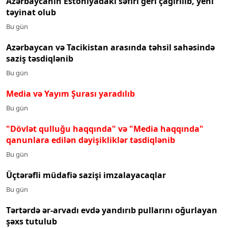
Azərbaycanın Estoniyadakı səfiri geri çağırılıb, yeni
təyinat olub
Bu gün
Azərbaycan və Tacikistan arasında təhsil sahəsində
saziş təsdiqlənib
Bu gün
Media və Yayım Şurası yaradılıb
Bu gün
"Dövlət qulluğu haqqında" və "Media haqqında"
qanunlara edilən dəyişikliklər təsdiqlənib
Bu gün
Üçtərəfli müdafiə sazişi imzalayacaqlar
Bu gün
Tərtərdə ər-arvadı evdə yandırıb pullarını oğurlayan
şəxs tutulub