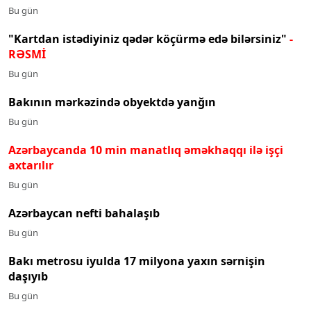
Bu gün
"Kartdan istədiyiniz qədər köçürmə edə bilərsiniz"
-
RƏSMİ
Bu gün
Bakının mərkəzində obyektdə yanğın
Bu gün
Azərbaycanda 10 min manatlıq əməkhaqqı ilə işçi
axtarılır
Bu gün
Azərbaycan nefti bahalaşıb
Bu gün
Bakı metrosu iyulda 17 milyona yaxın sərnişin
daşıyıb
Bu gün