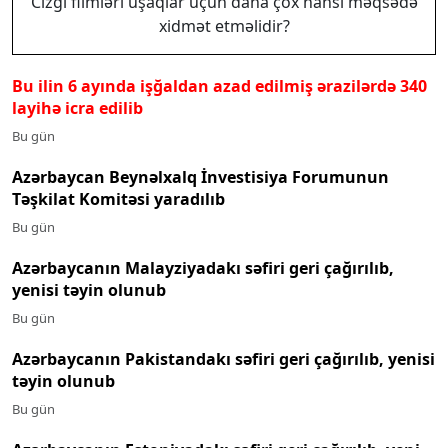
Cizgi filmləri uşaqlar üçün daha çox hansı məqsədə
xidmət etməlidir?
Bu ilin 6 ayında işğaldan azad edilmiş ərazilərdə 340
layihə icra edilib
Bu gün
Azərbaycan Beynəlxalq İnvestisiya Forumunun
Təşkilat Komitəsi yaradılıb
Bu gün
Azərbaycanın Malayziyadakı səfiri geri çağırılıb,
yenisi təyin olunub
Bu gün
Azərbaycanın Pakistandakı səfiri geri çağırılıb, yenisi
təyin olunub
Bu gün