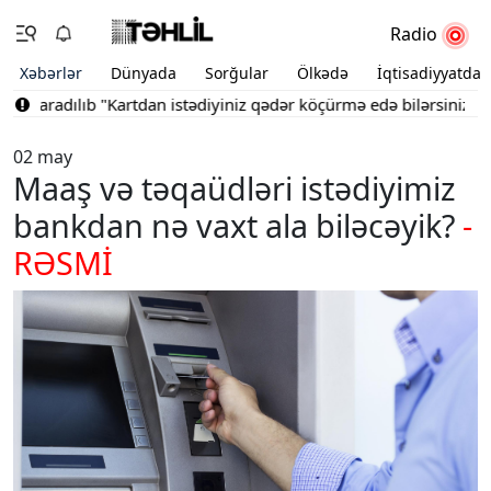
Radio
Xəbərlər
Dünyada
Sorğular
Ölkədə
İqtisadiyyatda
 yaradılıb
"Kartdan istədiyiniz qədər köçürmə edə bilərsiniz"
Bak
02 may
Maaş və təqaüdləri istədiyimiz
bankdan nə vaxt ala biləcəyik?
-
RƏSMİ