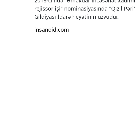
2016-cı ildə “Əməkdar incəsənət xadimi”
rejissor işi" nominasiyasında "Qızıl Pəri
Gildiyası İdarə heyətinin üzvüdür.
insanoid.com