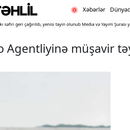
Xəbərlər
Dünya
i geri çağırılıb, yenisi təyin olunub
Media və Yayım Şurası yaradıl
o Agentliyinə müşavir tə