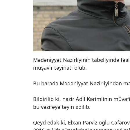
Mədəniyyət Nazirliyinin tabeliyində fəa
müşavir təyinatı olub.
Bu barədə Mədəniyyət Nazirliyindən mə
Bildirilib ki, nazir Adil Kərimlinin müva
bu vəzifəyə təyin edilib.
Qeyd edək ki, Elxan Pərviz oğlu Cəfəro