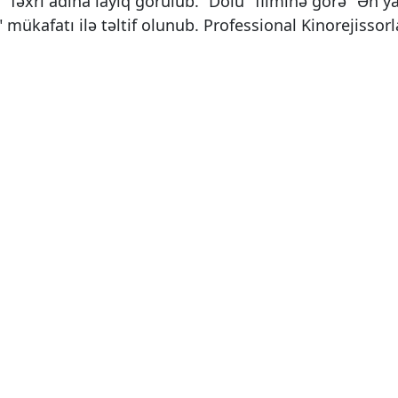
 fəxri adına layiq görülüb. “Dolu" filminə görə "Ən y
" mükafatı ilə təltif olunub. Professional Kinorejissorl