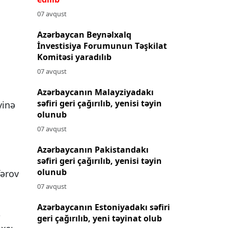
07 avqust
Azərbaycan Beynəlxalq
İnvestisiya Forumunun Təşkilat
Komitəsi yaradılıb
07 avqust
Azərbaycanın Malayziyadakı
səfiri geri çağırılıb, yenisi təyin
yinə
olunub
07 avqust
Azərbaycanın Pakistandakı
səfiri geri çağırılıb, yenisi təyin
olunub
fərov
07 avqust
Azərbaycanın Estoniyadakı səfiri
ə
geri çağırılıb, yeni təyinat olub