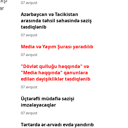
axşı
07 avqust
ar
Azərbaycan və Tacikistan
arasında təhsil sahəsində saziş
təsdiqlənib
07 avqust
Media və Yayım Şurası yaradılıb
07 avqust
"Dövlət qulluğu haqqında" və
"Media haqqında" qanunlara
edilən dəyişikliklər təsdiqlənib
07 avqust
Üçtərəfli müdafiə sazişi
imzalayacaqlar
07 avqust
Tərtərdə ər-arvadı evdə yandırıb