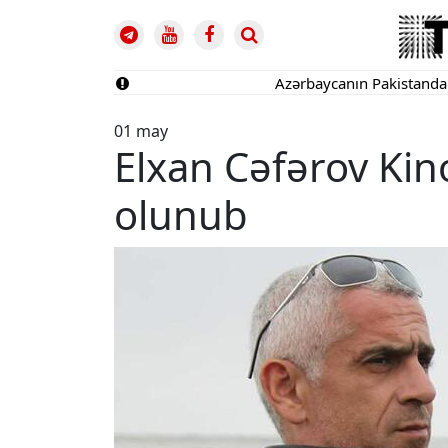
Azərbaycanın Pakistandakı səfir
01 may
Elxan Cəfərov Kin
olunub