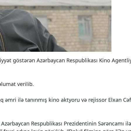
liyyət göstərən Azərbaycan Respublikası Kino Agentli
lumat verilib.
fiq əmri ilə tanınmış kino aktyoru və rejissor Elxan Cə
v Azərbaycan Respublikası Prezidentinin Sərəncamı il