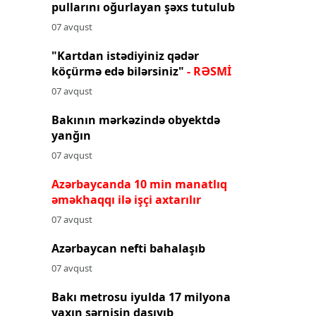
pullarını oğurlayan şəxs tutulub
07 avqust
"Kartdan istədiyiniz qədər
köçürmə edə bilərsiniz"
- RƏSMİ
07 avqust
Bakının mərkəzində obyektdə
yanğın
07 avqust
Azərbaycanda 10 min manatlıq
əməkhaqqı ilə işçi axtarılır
07 avqust
Azərbaycan nefti bahalaşıb
07 avqust
Bakı metrosu iyulda 17 milyona
yaxın sərnişin daşıyıb