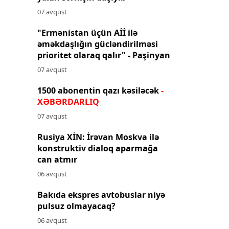
07 avqust
"Ermənistan üçün Aİİ ilə
əməkdaşlığın gücləndirilməsi
prioritet olaraq qalır" - Paşinyan
07 avqust
1500 abonentin qazı kəsiləcək
-
XƏBƏRDARLIQ
07 avqust
Rusiya XİN: İrəvan Moskva ilə
konstruktiv dialoq aparmağa
can atmır
06 avqust
Bakıda ekspres avtobuslar niyə
pulsuz olmayacaq?
06 avqust