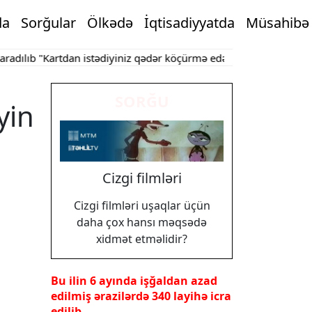
da
Sorğular
Ölkədə
İqtisadiyyatda
Müsahibə
ıb
"Kartdan istədiyiniz qədər köçürmə edə bilərsiniz"
Bakının mə
SORĞU
yin
Cizgi filmləri
Cizgi filmləri uşaqlar üçün
daha çox hansı məqsədə
xidmət etməlidir?
Bu ilin 6 ayında işğaldan azad
edilmiş ərazilərdə 340 layihə icra
edilib