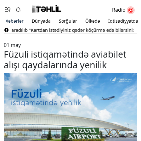
Radio
Xəbərlər
Dünyada
Sorğular
Ölkədə
İqtisadiyyatda
 yaradılıb
"Kartdan istədiyiniz qədər köçürmə edə bilərsiniz"
Bakı
01 may
Füzuli istiqamətində aviabilet
alışı qaydalarında yenilik