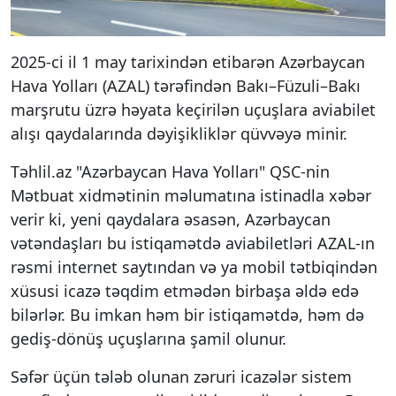
2025-ci il 1 may tarixindən etibarən Azərbaycan
Hava Yolları (AZAL) tərəfindən Bakı–Füzuli–Bakı
marşrutu üzrə həyata keçirilən uçuşlara aviabilet
alışı qaydalarında dəyişikliklər qüvvəyə minir.
Təhlil.az "Azərbaycan Hava Yolları" QSC-nin
Mətbuat xidmətinin məlumatına istinadla xəbər
verir ki, yeni qaydalara əsasən, Azərbaycan
vətəndaşları bu istiqamətdə aviabiletləri AZAL-ın
rəsmi internet saytından və ya mobil tətbiqindən
xüsusi icazə təqdim etmədən birbaşa əldə edə
bilərlər. Bu imkan həm bir istiqamətdə, həm də
gediş-dönüş uçuşlarına şamil olunur.
Səfər üçün tələb olunan zəruri icazələr sistem