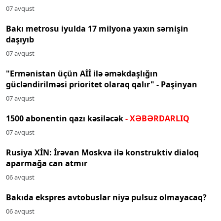
07 avqust
Bakı metrosu iyulda 17 milyona yaxın sərnişin
daşıyıb
07 avqust
"Ermənistan üçün Aİİ ilə əməkdaşlığın
gücləndirilməsi prioritet olaraq qalır" - Paşinyan
07 avqust
1500 abonentin qazı kəsiləcək
- XƏBƏRDARLIQ
07 avqust
Rusiya XİN: İrəvan Moskva ilə konstruktiv dialoq
aparmağa can atmır
06 avqust
Bakıda ekspres avtobuslar niyə pulsuz olmayacaq?
06 avqust