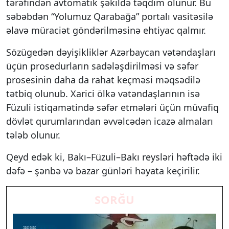
tərəfindən avtomatik şəkildə təqdim olunur. Bu
səbəbdən “Yolumuz Qarabağa” portalı vasitəsilə
əlavə müraciət göndərilməsinə ehtiyac qalmır.
Sözügedən dəyişikliklər Azərbaycan vətəndaşları
üçün prosedurların sadələşdirilməsi və səfər
prosesinin daha da rahat keçməsi məqsədilə
tətbiq olunub. Xarici ölkə vətəndaşlarının isə
Füzuli istiqamətində səfər etmələri üçün müvafiq
dövlət qurumlarından əvvəlcədən icazə almaları
tələb olunur.
Qeyd edək ki, Bakı–Füzuli–Bakı reysləri həftədə iki
dəfə – şənbə və bazar günləri həyata keçirilir.
SORĞU