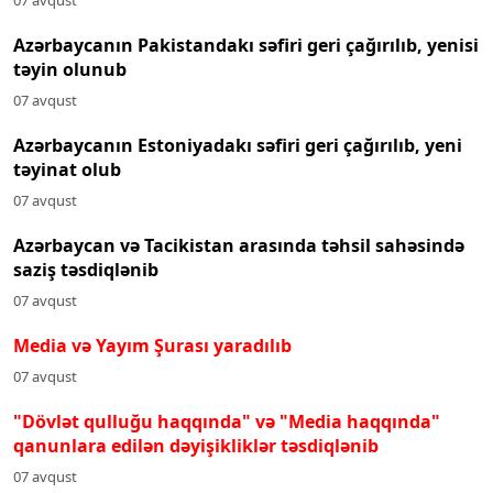
07 avqust
Azərbaycanın Pakistandakı səfiri geri çağırılıb, yenisi
təyin olunub
07 avqust
Azərbaycanın Estoniyadakı səfiri geri çağırılıb, yeni
təyinat olub
07 avqust
Azərbaycan və Tacikistan arasında təhsil sahəsində
saziş təsdiqlənib
07 avqust
Media və Yayım Şurası yaradılıb
07 avqust
"Dövlət qulluğu haqqında" və "Media haqqında"
qanunlara edilən dəyişikliklər təsdiqlənib
07 avqust