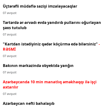
Üçtərəfli müdafiə sazişi imzalayacaqlar
07 avqust
Tərtərdə ər-arvadı evdə yandırıb pullarını oğurlayan
şəxs tutulub
07 avqust
"Kartdan istədiyiniz qədər köçürmə edə bilərsiniz"
-
RƏSMİ
07 avqust
Bakının mərkəzində obyektdə yanğın
07 avqust
Azərbaycanda 10 min manatlıq əməkhaqqı ilə işçi
axtarılır
07 avqust
Azərbaycan nefti bahalaşıb