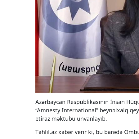
Azərbaycan Respublikasının İnsan Hüqu
“Amnesty International” beynəlxalq qey
etiraz məktubu ünvanlayıb.
Təhlil.az xəbər verir ki, bu barədə O