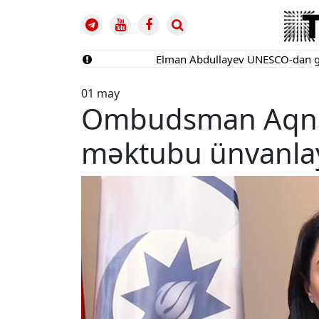
Elman Abdullayev UNESCO-dan geri çağ
01 may
Ombudsman Aqnes
məktubu ünvanla