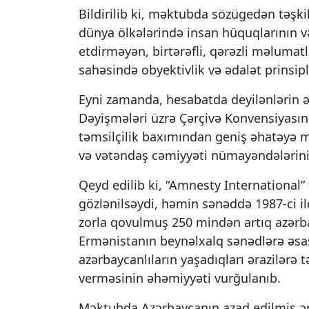
Bildirilib ki, məktubda sözügedən təşkil
dünya ölkələrində insan hüquqlarının v
etdirməyən, birtərəfli, qərəzli məlumat
sahəsində obyektivlik və ədalət prinsi
Eyni zamanda, hesabatda deyilənlərin ək
Dəyişmələri üzrə Çərçivə Konvensiyasını
təmsilçilik baxımından geniş əhatəyə mal
və vətəndaş cəmiyyəti nümayəndələrinin d
Qeyd edilib ki, “Amnesty International”
gözlənilsəydi, həmin sənəddə 1987-ci 
zorla qovulmuş 250 mindən artıq azərba
Ermənistanın beynəlxalq sənədlərə əsa
azərbaycanlıların yaşadıqları ərazilərə
verməsinin əhəmiyyəti vurğulanıb.
Məktubda Azərbaycanın azad edilmiş əra