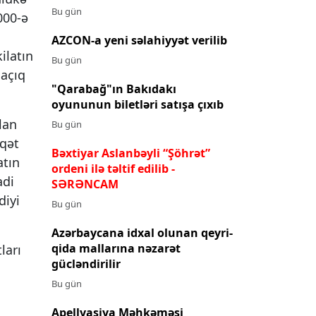
Bu gün
000-ə
AZCON-a yeni səlahiyyət verilib
ilatın
Bu gün
 açıq
"Qarabağ"ın Bakıdakı
oyununun biletləri satışa çıxıb
lan
Bu gün
qqət
Bəxtiyar Aslanbəyli “Şöhrət”
atın
ordeni ilə təltif edilib
-
adi
SƏRƏNCAM
diyi
Bu gün
Azərbaycana idxal olunan qeyri-
qida mallarına nəzarət
ları
gücləndirilir
Bu gün
Apellyasiya Məhkəməsi