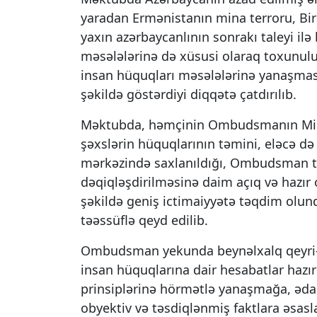
yaradan Ermənistanın mina terroru, Bi
yaxın azərbaycanlının sonrakı taleyi i
məsələlərinə də xüsusi olaraq toxunulub
insan hüquqları məsələlərinə yanaşması
şəkildə göstərdiyi diqqətə çatdırılıb.
Məktubda, həmçinin Ombudsmanın Milli 
şəxslərin hüquqlarının təmini, eləcə də
mərkəzində saxlanıldığı, Ombudsman təs
dəqiqləşdirilməsinə daim açıq və hazır
şəkildə geniş ictimaiyyətə təqdim olu
təəssüflə qeyd edilib.
Ombudsman yekunda beynəlxalq qeyri-hö
insan hüquqlarına dair hesabatlar ha
prinsiplərinə hörmətlə yanaşmağa, ədalə
obyektiv və təsdiqlənmiş faktlara əsas