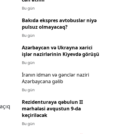
Bu gün
Bakıda ekspres avtobuslar niyə
pulsuz olmayacaq?
Bu gün
Azərbaycan və Ukrayna xarici
işlər nazirlərinin Kiyevdə görüşü
Bu gün
İranın idman və gənclər naziri
Azərbaycana gəlib
Bu gün
Rezidenturaya qəbulun II
açıq
mərhələsi avqustun 9-da
keçiriləcək
Bu gün