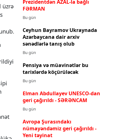
Prezidentdən AZAL-la bağlı
l üzrə
FƏRMAN
ks
Bu gün
Ceyhun Bayramov Ukraynada
lunub.
Azərbaycana dair arxiv
sənədlərlə tanış olub
m
Bu gün
ildiyi
Pensiya və müavinətlər bu
tarixlərdə köçürüləcək
Bu gün
ipi
n
Elman Abdullayev UNESCO-dan
geri çağırıldı
- SƏRƏNCAM
Bu gün
anət
Avropa Şurasındakı
nümayəndəmiz geri çağırıldı -
Yeni təyinat
hlükə