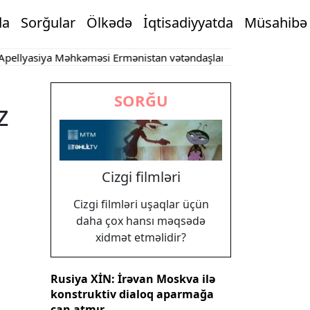
da
Sorğular
Ölkədə
İqtisadiyyatda
Müsahibə
asiya Məhkəməsi Ermənistan vətəndaşlarının şikayətlərinə dair qə
SORĞU
z
Cizgi filmləri
Cizgi filmləri uşaqlar üçün
daha çox hansı məqsədə
xidmət etməlidir?
Rusiya XİN: İrəvan Moskva ilə
konstruktiv dialoq aparmağa
can atmır