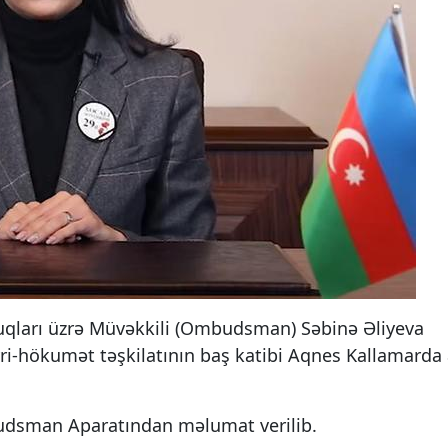
qları üzrə Müvəkkili (Ombudsman) Səbinə Əliyeva
ri-hökumət təşkilatının baş katibi Aqnes Kallamarda 
mbudsman Aparatından məlumat verilib.