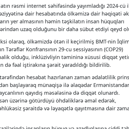
atın rəsmi internet səhifəsində yayımladığı 2024-cü i
əziyyətinə dair hesabatında ölkəmizə dair həqiqəti ə
ların yer almasının həmin təşkilatın insan hüquqları
plərindən uzaq olduğunu bir daha sübut etdiyi qeyd o
si olaraq, ölkəmizdə ötən il keçirilmiş BMT-nin İqli
n Tərəflər Konfransının 29-cu sessiyasının (COP29)
ik olduğu, inklüzivliyin təmininə xüsusi diqqət yetir
ə fəal iştirakına şərait yaradıldığı bildirilib.
 tərəfindən hesabat hazırlanan zaman ədalətlilik prins
ildən başlayaraq münaqişə ilə əlaqədar Ermənistanda
ycanlının qayıdış məsələsinə də diqqət olunardı.
sən üzərinə götürdüyü öhdəliklərə əməl edərək,
 təhlükəsiz şəraitdə və ləyaqətlə qayıtmasına dair zəm
zilərində insanların hüquq və azadlıqlarına ciddi tə