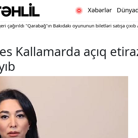
Xəbərlər
Dünya
ırıldı
"Qarabağ"ın Bakıdakı oyununun biletləri satışa çıxıb
Apelly
 Kallamarda açıq etira
yıb