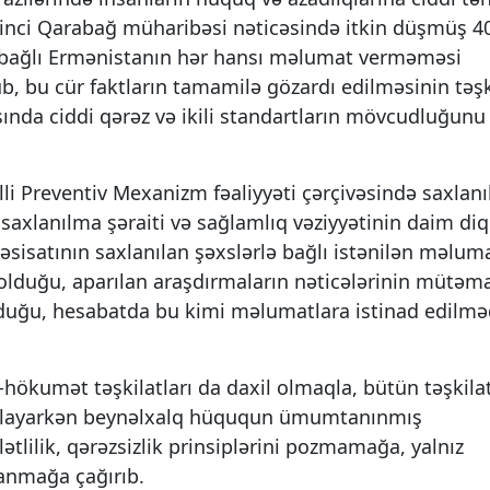
rinci Qarabağ müharibəsi nəticəsində itkin düşmüş 4
lə bağlı Ermənistanın hər hansı məlumat verməməsi
, bu cür faktların tamamilə gözardı edilməsinin təşk
nda ciddi qərəz və ikili standartların mövcudluğunu
Preventiv Mexanizm fəaliyyəti çərçivəsində saxlanı
 saxlanılma şəraiti və sağlamlıq vəziyyətinin daim di
isatının saxlanılan şəxslərlə bağlı istənilən məlum
 olduğu, aparılan araşdırmaların nəticələrinin mütəm
nduğu, hesabatda bu kimi məlumatlara istinad edilmə
kumət təşkilatları da daxil olmaqla, bütün təşkilat
zırlayarkən beynəlxalq hüququn ümumtanınmış
tlilik, qərəzsizlik prinsiplərini pozmamağa, yalnız
lanmağa çağırıb.