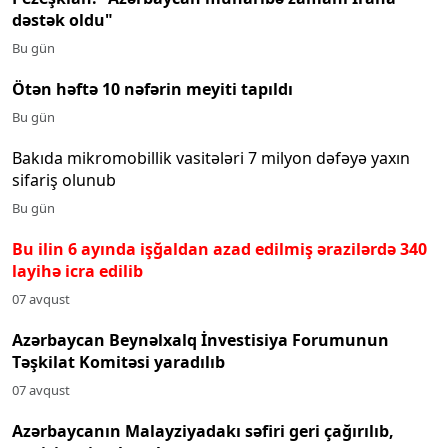
dəstək oldu"
Bu gün
Ötən həftə 10 nəfərin meyiti tapıldı
Bu gün
Bakıda mikromobillik vasitələri 7 milyon dəfəyə yaxın
sifariş olunub
Bu gün
Bu ilin 6 ayında işğaldan azad edilmiş ərazilərdə 340
layihə icra edilib
07 avqust
Azərbaycan Beynəlxalq İnvestisiya Forumunun
Təşkilat Komitəsi yaradılıb
07 avqust
Azərbaycanın Malayziyadakı səfiri geri çağırılıb,