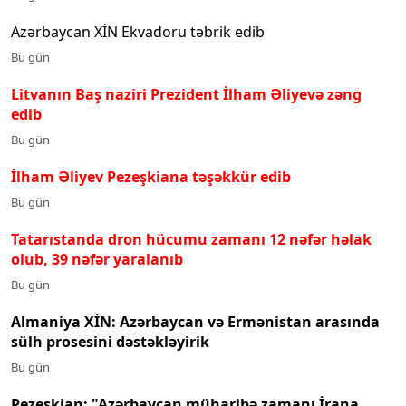
Azərbaycan XİN Ekvadoru təbrik edib
Bu gün
Litvanın Baş naziri Prezident İlham Əliyevə zəng
edib
Bu gün
İlham Əliyev Pezeşkiana təşəkkür edib
Bu gün
Tatarıstanda dron hücumu zamanı 12 nəfər həlak
olub, 39 nəfər yaralanıb
Bu gün
Almaniya XİN: Azərbaycan və Ermənistan arasında
sülh prosesini dəstəkləyirik
Bu gün
Pezeşkian: "Azərbaycan müharibə zamanı İrana