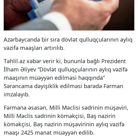
Azərbaycanda bir sıra dövlət qulluqçularının aylıq
vəzifə maaşları artırılıb.
Təhlil.az xəbər verir ki, bununla bağlı Prezident
İlham Əliyev “Dövlət qulluqçularının aylıq vəzifə
maaşının müəyyən edilməsi haqqında”
Sərəncama dəyişiklik edilməsi barədə Fərman
imzalayıb.
Fərmana əsasən, Milli Məclisi sədrinin müşaviri,
Milli Məclis sədrinin köməkçisi, Baş nazirin
köməkçisi, Baş nazirin müşavirinin aylıq vəzifə
maaşı 2425 manat müəyyən edilib.