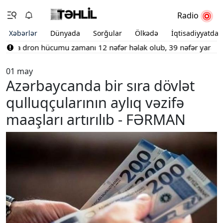
Radio
Xəbərlər
Dünyada
Sorğular
Ölkədə
İqtisadiyyatda
anda dron hücumu zamanı 12 nəfər həlak olub, 39 nəfər yaralanıb
01 may
Azərbaycanda bir sıra dövlət
qulluqçularının aylıq vəzifə
maaşları artırılıb - FƏRMAN