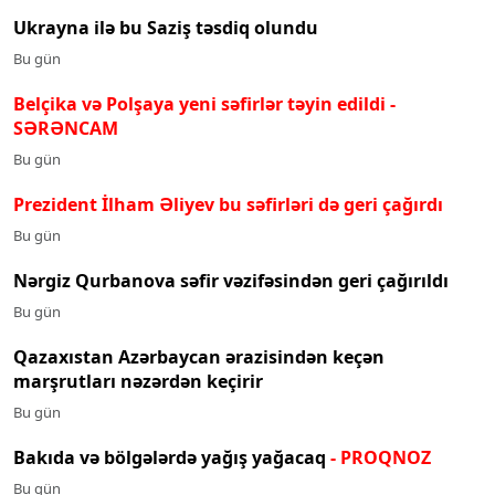
Ukrayna ilə bu Saziş təsdiq olundu
Bu gün
Belçika və Polşaya yeni səfirlər təyin edildi
-
SƏRƏNCAM
Bu gün
Prezident İlham Əliyev bu səfirləri də geri çağırdı
Bu gün
Nərgiz Qurbanova səfir vəzifəsindən geri çağırıldı
Bu gün
Qazaxıstan Azərbaycan ərazisindən keçən
marşrutları nəzərdən keçirir
Bu gün
Bakıda və bölgələrdə yağış yağacaq
- PROQNOZ
Bu gün