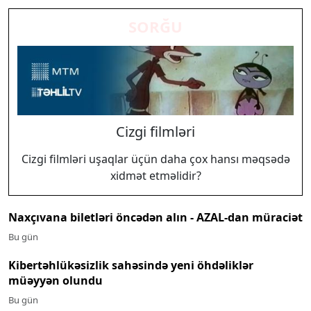
SORĞU
Cizgi filmləri
Cizgi filmləri uşaqlar üçün daha çox hansı məqsədə
xidmət etməlidir?
Naxçıvana biletləri öncədən alın - AZAL-dan müraciət
Bu gün
Kibertəhlükəsizlik sahəsində yeni öhdəliklər
müəyyən olundu
Bu gün