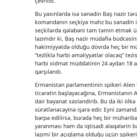
çevrilib.
Bu yaxınlarda isə sənədin Baş nazir tə
komandanın seçkiyə məhz bu sənədin i
seçkilərdə qələbəni tam təmin etmək üçü
lazımdır ki, Baş nazir müdafiə büdcəsin
hakimiyyətdə olduğu dövrdə heç bir müh
“tezliklə hərbi əməliyyatlar olacaq” tezis
hərbi xidmət müddətinin 24 aydan 18 ay
qarşılanıb.
Ermənistan parlamentinin spikeri Alen 
ticarətin başlayacağına, Ermənistanın 
dair bəyanat səsləndirib. Bu da iki ölk
sürətlənəcəyinə işarə edir. Eyni zamanda
bərpa edilirsə, burada heç bir mühari
yaranması həm də iqtisadi əlaqələrin b
lazımi bir açıqlama olduğu üçün spikeri