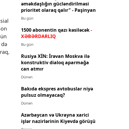
əməkdaşlığın gücləndirilməsi
ə
prioritet olaraq qalır" - Paşinyan
Bu gün
sial
son
1500 abonentin qazı kəsiləcək
-
kün
XƏBƏRDARLIQ
ə də
Bu gün
raq,
Rusiya XİN: İrəvan Moskva ilə
konstruktiv dialoq aparmağa
can atmır
Dünən
Bakıda ekspres avtobuslar niyə
pulsuz olmayacaq?
Dünən
Azərbaycan və Ukrayna xarici
işlər nazirlərinin Kiyevdə görüşü