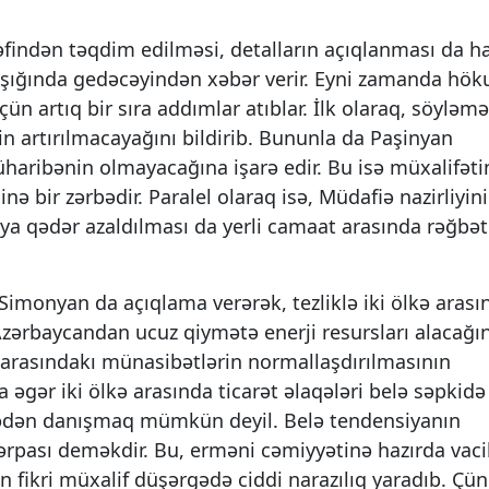
rəfindən təqdim edilməsi, detalların açıqlanması da 
şığında gedəcəyindən xəbər verir. Eyni zamanda hö
n artıq bir sıra addımlar atıblar. İlk olaraq, söyləm
in artırılmacayağını bildirib. Bununla da Paşinyan
aribənin olmayacağına işarə edir. Bu isə müxalifəti
inə bir zərbədir. Paralel olaraq isə, Müdafiə nazirliyin
a qədər azaldılması da yerli camaat arasında rəğbət
Simonyan da açıqlama verərək, tezliklə iki ölkə arası
Azərbaycandan ucuz qiymətə enerji resursları alacağı
ə arasındakı münasibətlərin normallaşdırılmasının
 əgər iki ölkə arasında ticarət əlaqələri belə səpkidə
bədən danışmaq mümkün deyil. Belə tendensiyanın
ərpası deməkdir. Bu, erməni cəmiyyətinə hazırda vaci
n fikri müxalif düşərgədə ciddi narazılıq yaradıb. Çün