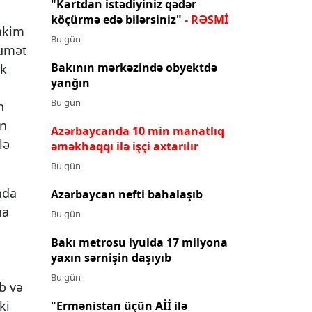
"Kartdan istədiyiniz qədər
köçürmə edə bilərsiniz"
- RƏSMİ
hakim
Bu gün
kumət
Bakının mərkəzində obyektdə
ək
yanğın
Bu gün
n
in
Azərbaycanda 10 min manatlıq
lə
əməkhaqqı ilə işçi axtarılır
Bu gün
nda
Azərbaycan nefti bahalaşıb
na
Bu gün
Bakı metrosu iyulda 17 milyona
yaxın sərnişin daşıyıb
Bu gün
b və
ki
"Ermənistan üçün Aİİ ilə