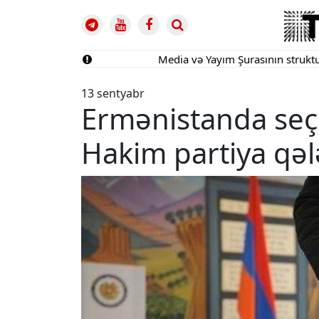
Media və Yayım Şurasının strukturu təs
13 sentyabr
Ermənistanda seçk
Hakim partiya qə