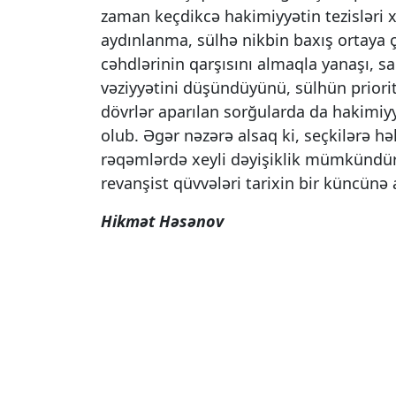
zaman keçdikcə hakimiyyətin tezisləri 
aydınlanma, sülhə nikbin baxış ortaya ç
cəhdlərinin qarşısını almaqla yanaşı, sad
vəziyyətini düşündüyünü, sülhün priorit
dövrlər aparılan sorğularda da hakimiy
olub. Əgər nəzərə alsaq ki, seçkilərə hə
rəqəmlərdə xeyli dəyişiklik mümkündür
revanşist qüvvələri tarixin bir küncünə a
Hikmət Həsənov