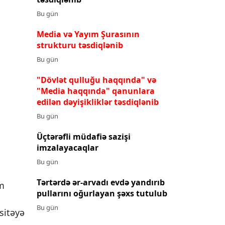
Bu gün
Media və Yayım Şurasının
strukturu təsdiqlənib
Bu gün
"Dövlət qulluğu haqqında" və
"Media haqqında" qanunlara
edilən dəyişikliklər təsdiqlənib
Bu gün
Üçtərəfli müdafiə sazişi
imzalayacaqlar
Bu gün
Tərtərdə ər-arvadı evdə yandırıb
im
pullarını oğurlayan şəxs tutulub
Bu gün
sitəyə