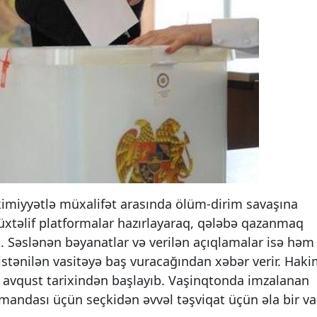
akimiyyətlə müxalifət arasında ölüm-dirim savaşına
üxtəlif platformalar hazırlayaraq, qələbə qazanmaq
ub. Səslənən bəyanatlar və verilən açıqlamalar isə həm
istənilən vasitəyə baş vuracağından xəbər verir. Hak
8 avqust tarixindən başlayıb. Vaşinqtonda imzalanan
andası üçün seçkidən əvvəl təşviqat üçün əla bir va