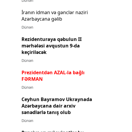
Dünən
İranın idman və gənclər naziri
Azərbaycana gəlib
Dünən
Rezidenturaya qəbulun II
mərhələsi avqustun 9-da
keçiriləcək
Dünən
Prezidentdən AZAL-la bağlı
FƏRMAN
Dünən
Ceyhun Bayramov Ukraynada
Azərbaycana dair arxiv
sənədlərlə tanış olub
Dünən