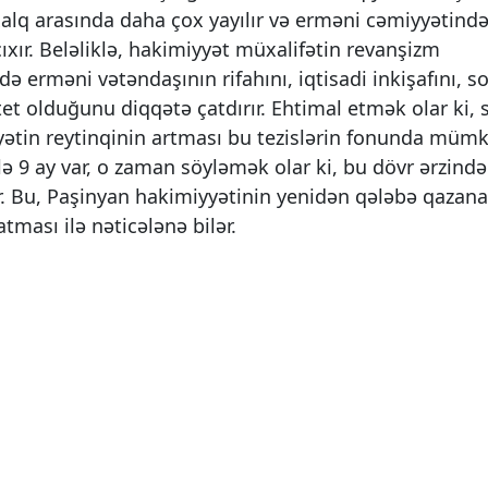
xalq arasında daha çox yayılır və erməni cəmiyyətind
ıxır. Beləliklə, hakimiyyət müxalifətin revanşizm
ə erməni vətəndaşının rifahını, iqtisadi inkişafını, so
et olduğunu diqqətə çatdırır. Ehtimal etmək olar ki, 
yətin reytinqinin artması bu tezislərin fonunda müm
lə 9 ay var, o zaman söyləmək olar ki, bu dövr ərzind
. Bu, Paşinyan hakimiyyətinin yenidən qələbə qazana
tması ilə nəticələnə bilər.