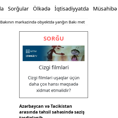
da
Sorğular
Ölkədə
İqtisadiyyatda
Müsahibə
ın mərkəzində obyektdə yanğın
Bakı metrosu iyulda 17 milyona y
SORĞU
Cizgi filmləri
Cizgi filmləri uşaqlar üçün
daha çox hansı məqsədə
xidmət etməlidir?
Azərbaycan və Tacikistan
arasında təhsil sahəsində saziş
təsdiqlənib