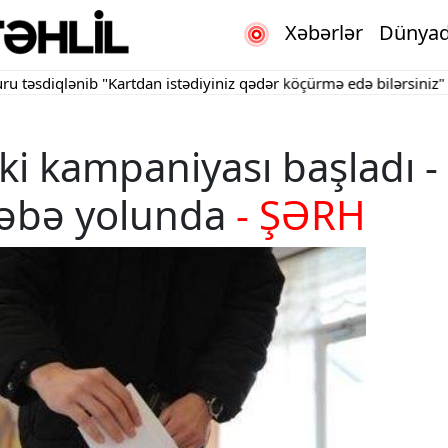
Xəbərlər
Dünya
diqlənib
"Kartdan istədiyiniz qədər köçürmə edə bilərsiniz"
Bakın
i kampaniyası başladı -
ləbə yolunda
- ŞƏRH