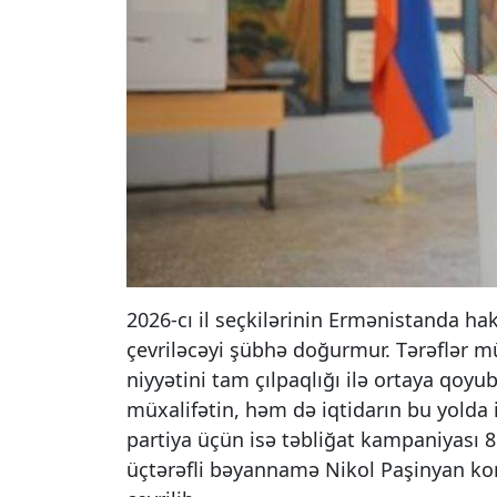
2026-cı il seçkilərinin Ermənistanda h
çevriləcəyi şübhə doğurmur. Tərəflər m
niyyətini tam çılpaqlığı ilə ortaya qoy
müxalifətin, həm də iqtidarın bu yolda 
partiya üçün isə təbliğat kampaniyası 
üçtərəfli bəyannamə Nikol Paşinyan kom