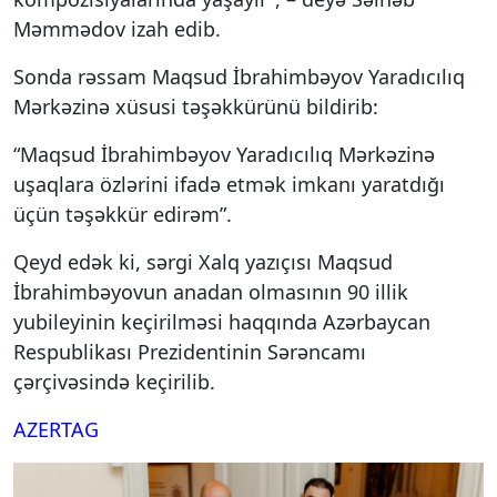
Məmmədov izah edib.
Sonda rəssam Maqsud İbrahimbəyov Yaradıcılıq
Mərkəzinə xüsusi təşəkkürünü bildirib:
“Maqsud İbrahimbəyov Yaradıcılıq Mərkəzinə
uşaqlara özlərini ifadə etmək imkanı yaratdığı
üçün təşəkkür edirəm”.
Qeyd edək ki, sərgi Xalq yazıçısı Maqsud
İbrahimbəyovun anadan olmasının 90 illik
yubileyinin keçirilməsi haqqında Azərbaycan
Respublikası Prezidentinin Sərəncamı
çərçivəsində keçirilib.
AZERTAG