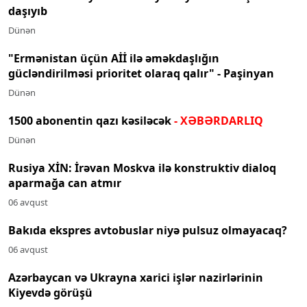
daşıyıb
Dünən
"Ermənistan üçün Aİİ ilə əməkdaşlığın
gücləndirilməsi prioritet olaraq qalır" - Paşinyan
Dünən
1500 abonentin qazı kəsiləcək
- XƏBƏRDARLIQ
Dünən
Rusiya XİN: İrəvan Moskva ilə konstruktiv dialoq
aparmağa can atmır
06 avqust
Bakıda ekspres avtobuslar niyə pulsuz olmayacaq?
06 avqust
Azərbaycan və Ukrayna xarici işlər nazirlərinin
Kiyevdə görüşü