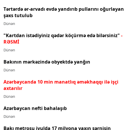
Tərtərdə ər-arvadı evdə yandırıb pullarını oğurlayan
şəxs tutulub
Dünən
"Kartdan istədiyiniz qədər köçürmə edə bilərsiniz"
-
RƏSMİ
Dünən
Bakının mərkəzində obyektdə yanğın
Dünən
Azərbaycanda 10 min manatlıq əməkhaqqı ilə işçi
axtarılır
Dünən
Azərbaycan nefti bahalaşıb
Dünən
Bakı metrosu iyulda 17 milyona yaxın sərnişin