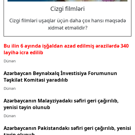
Cizgi filmləri
Cizgi filmləri uşaqlar üçün daha çox hansı məqsədə
xidmət etməlidir?
Bu ilin 6 ayında işğaldan azad edilmiş ərazilərdə 340
layihə icra edilib
Dünən
Azərbaycan Beynəlxalq İnvestisiya Forumunun
Təşkilat Komitəsi yaradılıb
Dünən
Azərbaycanın Malayziyadakı səfiri geri çağırılıb,
yenisi təyin olunub
Dünən
Azərbaycanın Pakistandakı səfiri geri çağırılıb, yenisi