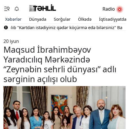
Radio
Xəbərlər
Dünyada
Sorğular
Ölkədə
İqtisadiyyatda
ıb
"Kartdan istədiyiniz qədər köçürmə edə bilərsiniz"
Bakının mə
20 iyun
Maqsud İbrahimbəyov
Yaradıcılıq Mərkəzində
“Zeynəbin sehrli dünyası” adlı
sərginin açılışı olub