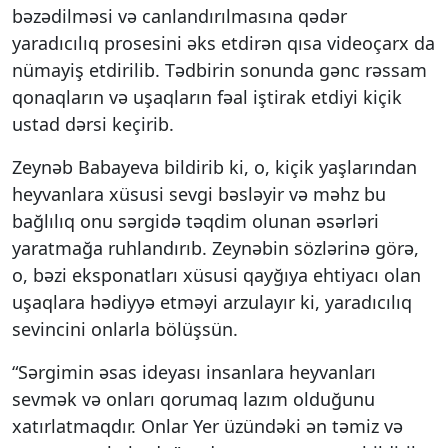
bəzədilməsi və canlandırılmasına qədər
yaradıcılıq prosesini əks etdirən qısa videoçarx da
nümayiş etdirilib. Tədbirin sonunda gənc rəssam
qonaqların və uşaqların fəal iştirak etdiyi kiçik
ustad dərsi keçirib.
Zeynəb Babayeva bildirib ki, o, kiçik yaşlarından
heyvanlara xüsusi sevgi bəsləyir və məhz bu
bağlılıq onu sərgidə təqdim olunan əsərləri
yaratmağa ruhlandırıb. Zeynəbin sözlərinə görə,
o, bəzi eksponatları xüsusi qayğıya ehtiyacı olan
uşaqlara hədiyyə etməyi arzulayır ki, yaradıcılıq
sevincini onlarla bölüşsün.
“Sərgimin əsas ideyası insanlara heyvanları
sevmək və onları qorumaq lazım olduğunu
xatırlatmaqdır. Onlar Yer üzündəki ən təmiz və