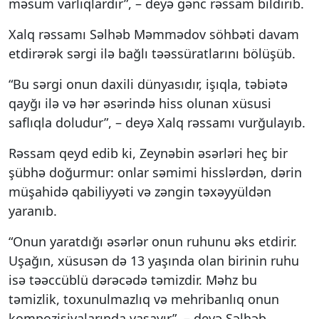
məsum varlıqlardır”, – deyə gənc rəssam bildirib.
Xalq rəssamı Səlhəb Məmmədov söhbəti davam
etdirərək sərgi ilə bağlı təəssüratlarını bölüşüb.
“Bu sərgi onun daxili dünyasıdır, işıqla, təbiətə
qayğı ilə və hər əsərində hiss olunan xüsusi
saflıqla doludur”, – deyə Xalq rəssamı vurğulayıb.
Rəssam qeyd edib ki, Zeynəbin əsərləri heç bir
şübhə doğurmur: onlar səmimi hisslərdən, dərin
müşahidə qabiliyyəti və zəngin təxəyyüldən
yaranıb.
“Onun yaratdığı əsərlər onun ruhunu əks etdirir.
Uşağın, xüsusən də 13 yaşında olan birinin ruhu
isə təəccüblü dərəcədə təmizdir. Məhz bu
təmizlik, toxunulmazlıq və mehribanlıq onun
kompozisiyalarında yaşayır”, – deyə Səlhəb