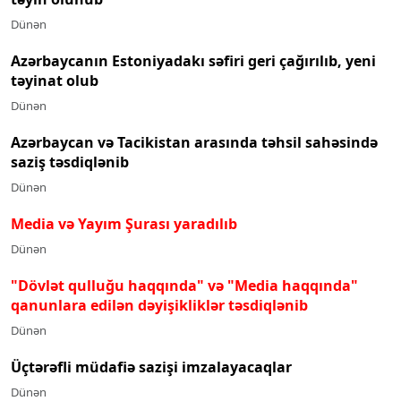
təyin olunub
Dünən
Azərbaycanın Estoniyadakı səfiri geri çağırılıb, yeni
təyinat olub
Dünən
Azərbaycan və Tacikistan arasında təhsil sahəsində
saziş təsdiqlənib
Dünən
Media və Yayım Şurası yaradılıb
Dünən
"Dövlət qulluğu haqqında" və "Media haqqında"
qanunlara edilən dəyişikliklər təsdiqlənib
Dünən
Üçtərəfli müdafiə sazişi imzalayacaqlar
Dünən