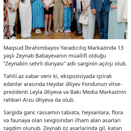
Maqsud İbrahimbəyov Yaradıcılıq Mərkəzində 13
yaşlı Zeynəb Babayevanın müəllifi olduğu
“Zeynəbin sehrli dünyası” adlı sərginin açılışı olub.
Təhlil.az xəbər verir ki, ekspozisiyada iştirak
edənlər arasında Heydər Əliyev Fondunun vitse-
prezidenti Leyla Əliyeva və Bakı Media Mərkəzinin
rəhbəri Arzu Əliyeva da olub.
Sərgidə gənc rəssamın təbiətə, heyvanlara, flora
və faunaya olan sevgisindən ilham alan əsərləri
təqdim olunub. Zeynəb öz əsərlərində gil, kətan