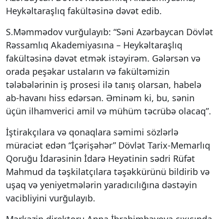
Heykəltaraşlıq fakültəsinə dəvət edib.
S.Məmmədov vurğulayıb: “Səni Azərbaycan Dövlət
Rəssamlıq Akademiyasına – Heykəltaraşlıq
fakültəsinə dəvət etmək istəyirəm. Gələrsən və
orada peşəkar ustaların və fakültəmizin
tələbələrinin iş prosesi ilə tanış olarsan, habelə
ab-havanı hiss edərsən. Əminəm ki, bu, sənin
üçün ilhamverici amil və mühüm təcrübə olacaq”.
İştirakçılara və qonaqlara səmimi sözlərlə
müraciət edən “İçərişəhər” Dövlət Tarix-Memarlıq
Qoruğu İdarəsinin İdarə Heyətinin sədri Rüfət
Mahmud da təşkilatçılara təşəkkürünü bildirib və
uşaq və yeniyetmələrin yaradıcılığına dəstəyin
vacibliyini vurğulayıb.
Mərkəzin direktoru Anna İbrahimbəyova çıxışında