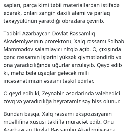
sapları, parça kimi təbii materiallardan istifadə
edərək, onları zəngin daxili aləmi və parlaq
təxəyyülünün yaratdığı obrazlara çevirib.
Tədbiri Azərbaycan Dövlət Rəssamlıq
Akademiyasının prorektoru, Xalq rəssamı Səlhəb
Məmmədov salamlayıcı nitqlə açıb. O, çıxışında
gənc rəssamın işlərini yüksək qiymətləndirib və
ona yaradıcılığında uğurlar arzulayıb. Qeyd edib
ki, məhz belə uşaqlar gələcək milli
incəsənətimizin əsasını təşkil edirlər.
O qeyd edib ki, Zeynəbin əsərlərində valehedici
zövq və yaradıcılığa heyrətamiz səy hiss olunur.
Bundan başqa, Xalq rəssamı ekspozisiyanın
müəllifinə xüsusi təkliflə müraciət edib. Onu
Azərbaycan Dövlət Rəssamlıq Akademiyasına,