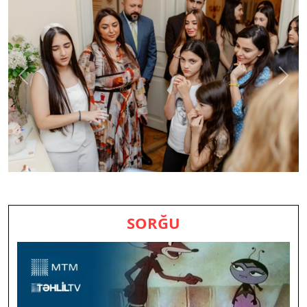
Previous
Next
SORĞU