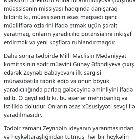
müəssisənin missiyası haqqında danışaraq
bildirib ki, müəssisənin əsas məqsədi gənc
müəlliflərə özlərini ifadə etmək üçün şərait
yaratmaq, onların yaradıcılıq potensialını inkişaf
etdirmək və yeni kəşflərə ruhlandırmaqdır.
Daha sonra tədbirdə Milli Məclisin Mədəniyyət
komitəsinin sədr müavini Günay Əfəndiyeva çıxış
edərək Zeynəb Babayevanı ilk sərgisi
münasibətilə təbrik edib və onun böyük
yaradıcılığında parlaq gələcəyinə əminliyini ifadə
edib. O qeyd edib ki, bu əsərlər mehribanlıq və
istiliklə doludur. Onların əsas xüsusiyyəti sevgi ilə
yaradılmasıdır.
Tədbir zamanı Zeynəbin ideyanın yaranmasından
və heykəltaraşlığından tutmuş, hər bir heykəlin