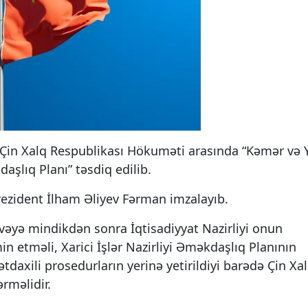
Çin Xalq Respublikası Hökuməti arasında “Kəmər və Y
şlıq Planı” təsdiq edilib.
Prezident İlham Əliyev Fərman imzalayıb.
əyə mindikdən sonra İqtisadiyyat Nazirliyi onun
n etməli, Xarici İşlər Nazirliyi Əməkdaşlıq Planının
daxili prosedurların yerinə yetirildiyi barədə Çin Xa
rməlidir.