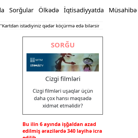
da
Sorğular
Ölkədə
İqtisadiyyatda
Müsahibə
dan istədiyiniz qədər köçürmə edə bilərsiniz"
Bakının mərkəzində
SORĞU
Cizgi filmləri
Cizgi filmləri uşaqlar üçün
daha çox hansı məqsədə
xidmət etməlidir?
Bu ilin 6 ayında işğaldan azad
edilmiş ərazilərdə 340 layihə icra
edilib