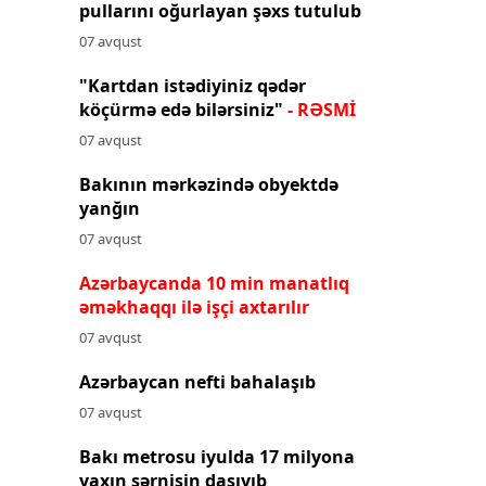
pullarını oğurlayan şəxs tutulub
07 avqust
"Kartdan istədiyiniz qədər
köçürmə edə bilərsiniz"
- RƏSMİ
07 avqust
Bakının mərkəzində obyektdə
yanğın
07 avqust
Azərbaycanda 10 min manatlıq
əməkhaqqı ilə işçi axtarılır
07 avqust
Azərbaycan nefti bahalaşıb
07 avqust
Bakı metrosu iyulda 17 milyona
yaxın sərnişin daşıyıb