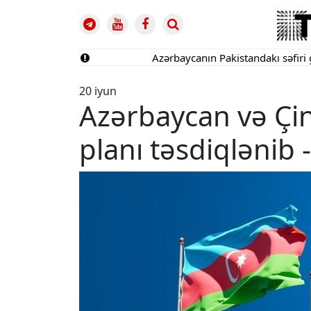
Azərbaycanın Pakistandakı səfiri geri ça
20 iyun
Azərbaycan və Çi
planı təsdiqlənib