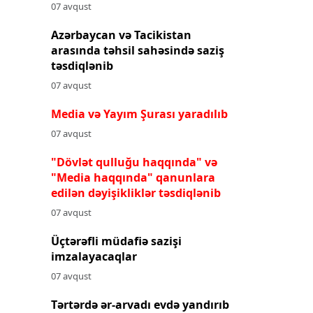
07 avqust
Azərbaycan və Tacikistan
arasında təhsil sahəsində saziş
təsdiqlənib
07 avqust
Media və Yayım Şurası yaradılıb
07 avqust
"Dövlət qulluğu haqqında" və
"Media haqqında" qanunlara
edilən dəyişikliklər təsdiqlənib
07 avqust
Üçtərəfli müdafiə sazişi
imzalayacaqlar
07 avqust
Tərtərdə ər-arvadı evdə yandırıb