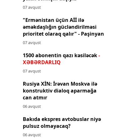
07 avqust
"Ermənistan üçün Aİİ ilə
əməkdaşlığın gücləndirilməsi
prioritet olaraq qalır" - Paşinyan
07 avqust
1500 abonentin qazı kəsiləcək
-
XƏBƏRDARLIQ
07 avqust
Rusiya XİN: İrəvan Moskva ilə
konstruktiv dialoq aparmağa
can atmır
06 avqust
Bakıda ekspres avtobuslar niyə
pulsuz olmayacaq?
06 avqust