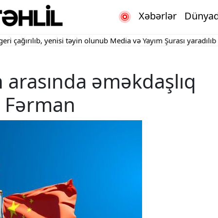
Xəbərlər
Dünya
ğırılıb, yenisi təyin olunub
Media və Yayım Şurası yaradılıb
"Kart
n arasında əməkdaşlıq
 - Fərman