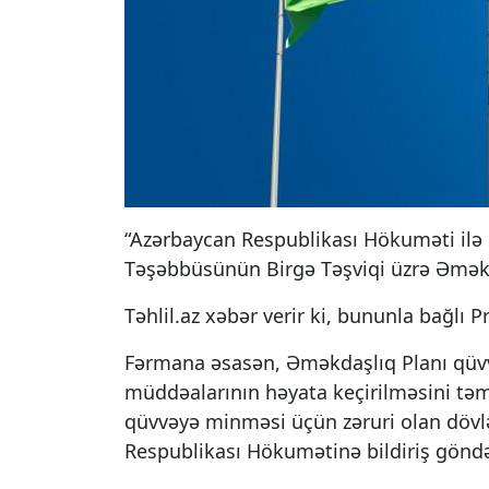
“Azərbaycan Respublikası Hökuməti ilə 
Təşəbbüsünün Birgə Təşviqi üzrə Əməkda
Təhlil.az xəbər verir ki, bununla bağlı 
Fərmana əsasən, Əməkdaşlıq Planı qüvv
müddəalarının həyata keçirilməsini təmi
qüvvəyə minməsi üçün zəruri olan dövlət
Respublikası Hökumətinə bildiriş göndə