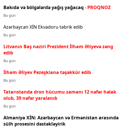
Bakıda və bölgələrdə yağış yağacaq
- PROQNOZ
Bu gün
Azərbaycan XİN Ekvadoru təbrik edib
Bu gün
Litvanın Baş naziri Prezident İlham Əliyevə zəng
edib
Bu gün
İlham Əliyev Pezeşkiana təşəkkür edib
Bu gün
Tatarıstanda dron hücumu zamanı 12 nəfər həlak
olub, 39 nəfər yaralanıb
Bu gün
Almaniya XİN: Azərbaycan və Ermənistan arasında
sülh prosesini dəstəkləyirik