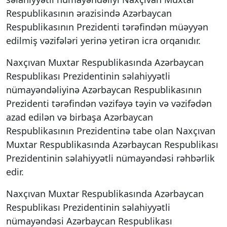
Respublikasının ərazisində Azərbaycan
Respublikasının Prezidenti tərəfindən müəyyən
edilmiş vəzifələri yerinə yetirən icra orqanıdır.
Naxçıvan Muxtar Respublikasında Azərbaycan
Respublikası Prezidentinin səlahiyyətli
nümayəndəliyinə Azərbaycan Respublikasının
Prezidenti tərəfindən vəzifəyə təyin və vəzifədən
azad edilən və birbaşa Azərbaycan
Respublikasının Prezidentinə tabe olan Naxçıvan
Muxtar Respublikasında Azərbaycan Respublikası
Prezidentinin səlahiyyətli nümayəndəsi rəhbərlik
edir.
Naxçıvan Muxtar Respublikasında Azərbaycan
Respublikası Prezidentinin səlahiyyətli
nümayəndəsi Azərbaycan Respublikası