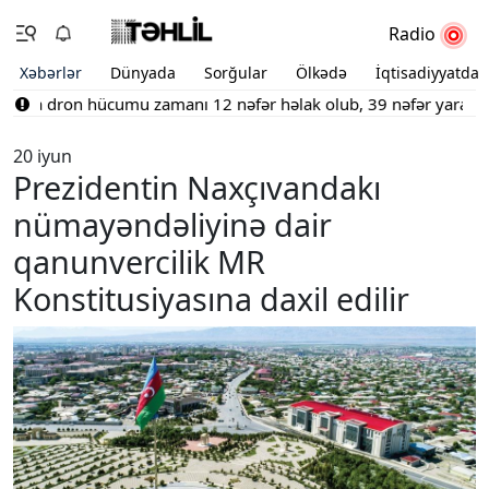
Radio
Xəbərlər
Dünyada
Sorğular
Ölkədə
İqtisadiyyatda
nda dron hücumu zamanı 12 nəfər həlak olub, 39 nəfər yaralanıb
20 iyun
Prezidentin Naxçıvandakı
nümayəndəliyinə dair
qanunvercilik MR
Konstitusiyasına daxil edilir