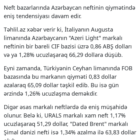
Neft bazarlarında Azərbaycan neftinin qiymətində
eniş tendensiyası davam edir.
Təhlil.az xəbər verir ki, İtaliyanın Augusta
limanında Azərbaycanın "Azeri Light" markalı
neftinin bir bareli CIF bazisi üzrə 0,86 ABŞ dolları
və ya 1,28% ucuzlaşaraq 66,29 dollara düşüb.
Eyni zamanda, Türkiyənin Ceyhan limanında FOB
bazasında bu markanın qiyməti 0,83 dollar
azalaraq 65,09 dollar təşkil edib. Bu isə gün
ərzində 1,26% ucuzlaşma deməkdir.
Digər əsas markalı neftlərdə də eniş müşahidə
olunur. Belə ki, URALS markalı xam neft 1,17%
ucuzlaşaraq 51,29 dollar, "Dated Brent" markalı
Şimal dənizi nefti isə 1,34% azalma ilə 63,83 dollar