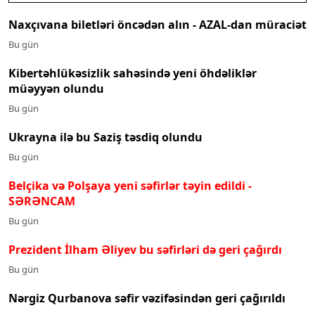
Naxçıvana biletləri öncədən alın - AZAL-dan müraciət
Bu gün
Kibertəhlükəsizlik sahəsində yeni öhdəliklər
müəyyən olundu
Bu gün
Ukrayna ilə bu Saziş təsdiq olundu
Bu gün
Belçika və Polşaya yeni səfirlər təyin edildi
-
SƏRƏNCAM
Bu gün
Prezident İlham Əliyev bu səfirləri də geri çağırdı
Bu gün
Nərgiz Qurbanova səfir vəzifəsindən geri çağırıldı