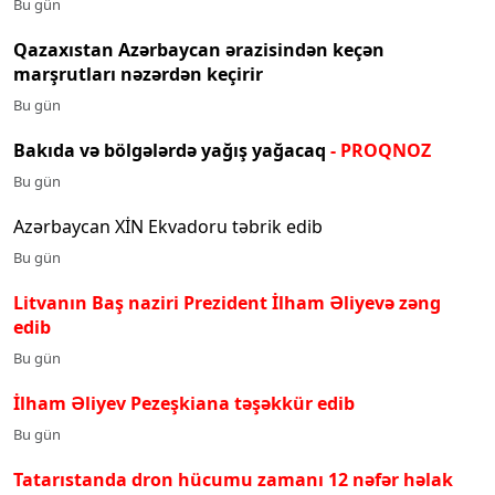
Bu gün
Qazaxıstan Azərbaycan ərazisindən keçən
marşrutları nəzərdən keçirir
Bu gün
Bakıda və bölgələrdə yağış yağacaq
- PROQNOZ
Bu gün
Azərbaycan XİN Ekvadoru təbrik edib
Bu gün
Litvanın Baş naziri Prezident İlham Əliyevə zəng
edib
Bu gün
İlham Əliyev Pezeşkiana təşəkkür edib
Bu gün
Tatarıstanda dron hücumu zamanı 12 nəfər həlak