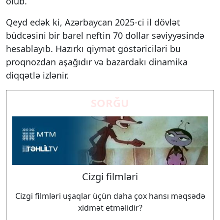
olub.
Qeyd edək ki, Azərbaycan 2025-ci il dövlət
büdcəsini bir barel neftin 70 dollar səviyyəsində
hesablayıb. Hazırkı qiymət göstəriciləri bu
proqnozdan aşağıdır və bazardakı dinamika
diqqətlə izlənir.
SORĞU
Cizgi filmləri
Cizgi filmləri uşaqlar üçün daha çox hansı məqsədə
xidmət etməlidir?