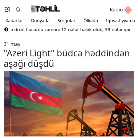
Radio
Xəbərlər
Dünyada
Sorğular
Ölkədə
İqtisadiyyatda
anda dron hücumu zamanı 12 nəfər həlak olub, 39 nəfər yaralanıb
31 may
"Azeri Light" büdcə həddindən
aşağı düşdü