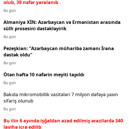
olub, 39 nəfər yaralanıb
Bu gün
Almaniya XİN: Azərbaycan və Ermənistan arasında
sülh prosesini dəstəkləyirik
Bu gün
Pezeşkian: "Azərbaycan müharibə zamanı İrana
dəstək oldu"
Bu gün
Ötən həftə 10 nəfərin meyiti tapıldı
Bu gün
Bakıda mikromobillik vasitələri 7 milyon dəfəyə yaxın
sifariş olunub
Bu gün
Bu ilin 6 ayında işğaldan azad edilmiş ərazilərdə 340
layihə icra edilib