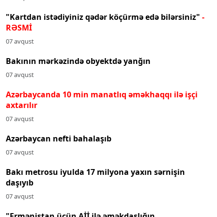
"Kartdan istədiyiniz qədər köçürmə edə bilərsiniz"
-
RƏSMİ
07 avqust
Bakının mərkəzində obyektdə yanğın
07 avqust
Azərbaycanda 10 min manatlıq əməkhaqqı ilə işçi
axtarılır
07 avqust
Azərbaycan nefti bahalaşıb
07 avqust
Bakı metrosu iyulda 17 milyona yaxın sərnişin
daşıyıb
07 avqust
"Ermənistan üçün Aİİ ilə əməkdaşlığın