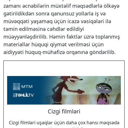
zamanı əcnəbilərin müxtəlif məqsədlərlə ölkəyə
gətirildikdən sonra qanunsuz yollarla iş və
müvəqqəti yaşamaq üçün icazə vəsiqələri ilə
təmin edilməsinə cəhdlər edildiyi
müəyyənləşdirilib. Həmin faktlar üzrə toplanmış
materiallar hüquqi qiymət verilməsi üçün
aidiyyəti hüquq-mühafizə orqanına göndərilib.
SORĞU
Cizgi filmləri
Cizgi filmləri uşaqlar üçün daha çox hansı məqsədə