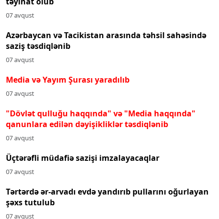
təyinat olub
07 avqust
Azərbaycan və Tacikistan arasında təhsil sahəsində
saziş təsdiqlənib
07 avqust
Media və Yayım Şurası yaradılıb
07 avqust
"Dövlət qulluğu haqqında" və "Media haqqında"
qanunlara edilən dəyişikliklər təsdiqlənib
07 avqust
Üçtərəfli müdafiə sazişi imzalayacaqlar
07 avqust
Tərtərdə ər-arvadı evdə yandırıb pullarını oğurlayan
şəxs tutulub
07 avqust