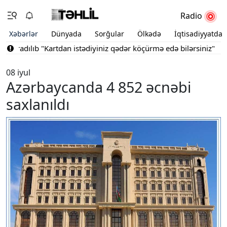
Radio
Xəbərlər
Dünyada
Sorğular
Ölkədə
İqtisadiyyatda
yaradılıb
"Kartdan istədiyiniz qədər köçürmə edə bilərsiniz"
Bakın
08 iyul
Azərbaycanda 4 852 əcnəbi
saxlanıldı