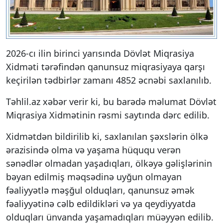
2026-cı ilin birinci yarısında Dövlət Miqrasiya
Xidməti tərəfindən qanunsuz miqrasiyaya qarşı
keçirilən tədbirlər zamanı 4852 əcnəbi saxlanılıb.
Təhlil.az xəbər verir ki, bu barədə məlumat Dövlət
Miqrasiya Xidmətinin rəsmi saytında dərc edilib.
Xidmətdən bildirilib ki, saxlanılan şəxslərin ölkə
ərazisində olma və yaşama hüququ verən
sənədlər olmadan yaşadıqları, ölkəyə gəlişlərinin
bəyan edilmiş məqsədinə uyğun olmayan
fəaliyyətlə məşğul olduqları, qanunsuz əmək
fəaliyyətinə cəlb edildikləri və ya qeydiyyatda
olduqları ünvanda yaşamadıqları müəyyən edilib.