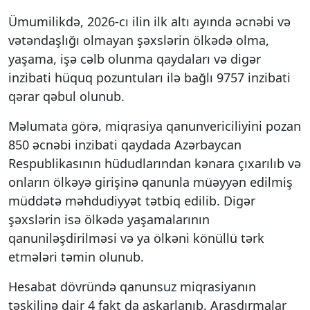
Ümumilikdə, 2026-cı ilin ilk altı ayında əcnəbi və
vətəndaşlığı olmayan şəxslərin ölkədə olma,
yaşama, işə cəlb olunma qaydaları və digər
inzibati hüquq pozuntuları ilə bağlı 9757 inzibati
qərar qəbul olunub.
Məlumata görə, miqrasiya qanunvericiliyini pozan
850 əcnəbi inzibati qaydada Azərbaycan
Respublikasının hüdudlarından kənara çıxarılıb və
onların ölkəyə girişinə qanunla müəyyən edilmiş
müddətə məhdudiyyət tətbiq edilib. Digər
şəxslərin isə ölkədə yaşamalarının
qanuniləşdirilməsi və ya ölkəni könüllü tərk
etmələri təmin olunub.
Hesabat dövründə qanunsuz miqrasiyanın
təşkilinə dair 4 fakt da aşkarlanıb. Araşdırmalar