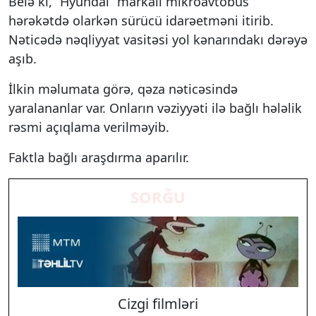
Belə ki, “Hyundai” markalı mikroavtobus
hərəkətdə olarkən sürücü idarəetməni itirib.
Nəticədə nəqliyyat vasitəsi yol kənarındakı dərəyə
aşıb.
İlkin məlumata görə, qəza nəticəsində
yaralananlar var. Onların vəziyyəti ilə bağlı hələlik
rəsmi açıqlama verilməyib.
Faktla bağlı araşdırma aparılır.
SORĞU
Cizgi filmləri