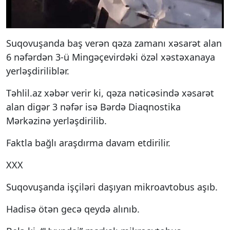
Suqovuşanda baş verən qəza zamanı xəsarət alan
6 nəfərdən 3-ü Mingəçevirdəki özəl xəstəxanaya
yerləşdiriliblər.
Təhlil.az xəbər verir ki, qəza nəticəsində xəsarət
alan digər 3 nəfər isə Bərdə Diaqnostika
Mərkəzinə yerləşdirilib.
Faktla bağlı araşdırma davam etdirilir.
XXX
Suqovuşanda işçiləri daşıyan mikroavtobus aşıb.
Hadisə ötən gecə qeydə alınıb.