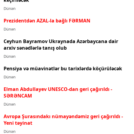
Dünən
Prezidentdən AZAL-la bağlı FƏRMAN
Dünən
Ceyhun Bayramov Ukraynada Azərbaycana dair
arxiv sənədlərlə tanış olub
Dünən
Pensiya və müavinətlər bu tarixlərdə köçürüləcək
Dünən
Elman Abdullayev UNESCO-dan geri çağırıldı
-
SƏRƏNCAM
Dünən
Avropa Şurasındakı nümayəndəmiz geri çağırıldı -
Yeni təyinat
Dünən