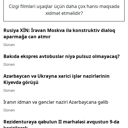
Cizgi filmləri uşaqlar üçün daha çox hansı məqsədə
xidmət etməlidir?
Rusiya XİN: İrəvan Moskva ilə konstruktiv dialoq
aparmağa can atmır
Dünən
Bakıda ekspres avtobuslar niyə pulsuz olmayacaq?
Dünən
Azərbaycan və Ukrayna xarici işlər nazirlərinin
Kiyevdə görüşü
Dünən
İranın idman və gənclər naziri Azərbaycana gəlib
Dünən
Rezidenturaya qəbulun II mərhələsi avqustun 9-da
keçiriləcək