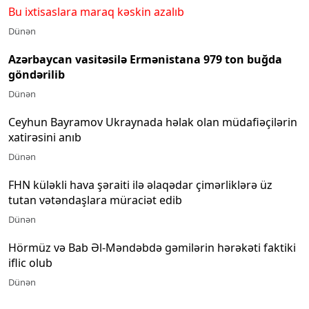
Bu ixtisaslara maraq kəskin azalıb
Dünən
Azərbaycan vasitəsilə Ermənistana 979 ton buğda
göndərilib
Dünən
Ceyhun Bayramov Ukraynada həlak olan müdafiəçilərin
xatirəsini anıb
Dünən
FHN küləkli hava şəraiti ilə əlaqədar çimərliklərə üz
tutan vətəndaşlara müraciət edib
Dünən
Hörmüz və Bab Əl-Məndəbdə gəmilərin hərəkəti faktiki
iflic olub
Dünən