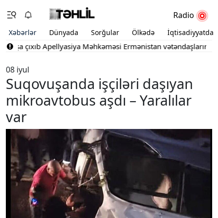
Radio
Xəbərlər
Dünyada
Sorğular
Ölkədə
İqtisadiyyatda
tışa çıxıb
Apellyasiya Məhkəməsi Ermənistan vətəndaşlarının şikay
08 iyul
Suqovuşanda işçiləri daşıyan
mikroavtobus aşdı – Yaralılar
var