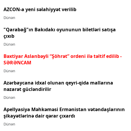
AZCON-a yeni səlahiyyət verilib
Dünən
"Qarabağ"ın Bakıdakı oyununun biletləri satışa
çıxıb
Dünən
Bəxtiyar Aslanbəyli “Şöhrət” ordeni ilə təltif edilib
-
SƏRƏNCAM
Dünən
Azərbaycana idxal olunan qeyri-qida mallarına
nəzarət gücləndirilir
Dünən
Apellyasiya Məhkəməsi Ermənistan vətəndaşlarının
şikayətlərinə dair qərar çıxardı
Dünən