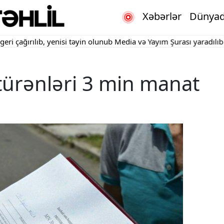
Xəbərlər
Dünya
ğırılıb, yenisi təyin olunub
Media və Yayım Şurası yaradılıb
"Kart
ötürənləri 3 min manat