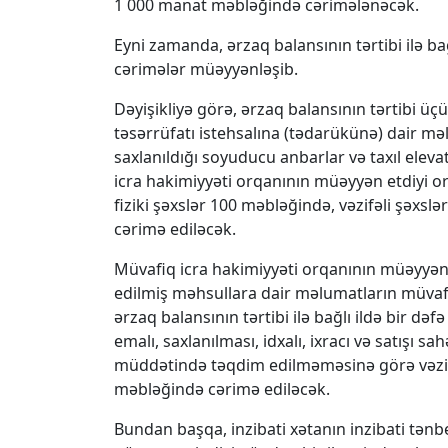
1 000 manat məbləğində cərimələnəcək.
Eyni zamanda, ərzaq balansının tərtibi ilə 
cərimələr müəyyənləşib.
Dəyişikliyə görə, ərzaq balansının tərtibi ü
təsərrüfatı istehsalına (tədarükünə) dair məlu
saxlanıldığı soyuducu anbarlar və taxıl elev
icra hakimiyyəti orqanının müəyyən etdiyi 
fiziki şəxslər 100 məbləğində, vəzifəli şəx
cərimə ediləcək.
Müvafiq icra hakimiyyəti orqanının müəyyə
edilmiş məhsullara dair məlumatların müvaf
ərzaq balansının tərtibi ilə bağlı ildə bir də
emalı, saxlanılması, idxalı, ixracı və satışı 
müddətində təqdim edilməməsinə görə vəzif
məbləğində cərimə ediləcək.
Bundan başqa, inzibati xətanın inzibati tən