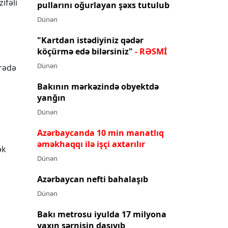
ifəli
pullarını oğurlayan şəxs tutulub
Dünən
"Kartdan istədiyiniz qədər
köçürmə edə bilərsiniz"
- RƏSMİ
Dünən
arədə
Bakının mərkəzində obyektdə
yanğın
Dünən
Azərbaycanda 10 min manatlıq
əməkhaqqı ilə işçi axtarılır
ək
Dünən
Azərbaycan nefti bahalaşıb
Dünən
Bakı metrosu iyulda 17 milyona
yaxın sərnişin daşıyıb