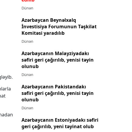
Dünən
Azərbaycan Beynəlxalq
İnvestisiya Forumunun Təşkilat
Komitəsi yaradılıb
Dünən
Azərbaycanın Malayziyadakı
səfiri geri çağırılıb, yenisi təyin
olunub
Dünən
qləyib.
Azərbaycanın Pakistandakı
larla
səfiri geri çağırılıb, yenisi təyin
nat
olunub
Dünən
lmadan
Azərbaycanın Estoniyadakı səfiri
geri çağırılıb, yeni təyinat olub