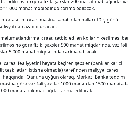
 törədilməsinə görə fiziki şəxslər 200 manat məbləğində, vəz
ər 1 000 manat məbləğində cərimə ediləcək.
in xətaların törədilməsinə səbəb olan halları 10 iş günü
suliyyətdən azad olunacaq.
məlumatlandırma icraatı tətbiq edilən kolların kəsilməsi b
rilməsinə görə fiziki şəxslər 500 manat miqdarında, vəzifəli
slər 5 000 manat miqdarında cərimə ediləcək.
 icarəsi fəaliyyətini həyata keçirən şəxslər (banklar, xarici
it təşkilatları istisna olmaqla) tərəfindən maliyyə icarəsi
arəsi haqqında" Qanuna uyğun olaraq, Mərkəzi Banka təqdim
məsinə görə vəzifəli şəxslər 1000 manatdan 1500 manatad
5 000 manatadək məbləğdə cərimə ediləcək.