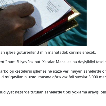
lan işlərə götürənlər 3 min manatadək cərimələnəcək.
ent İlham Əliyev İnzibati Xətalar Məcəlləsinə dəyişikliyi təsdi
rkoloji xəstələrin işləməsinə icazə verilməyən sahələrdə on
 müqavilənin uzadılmasına görə vəzifəli şəxslər 3 000 ma
udiyyət nəzərdə tutulan sahələrdə tibbi yoxlama arayışı o