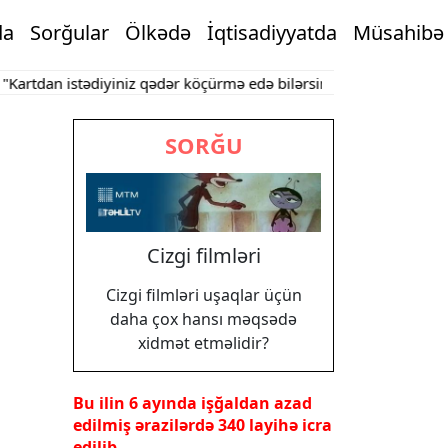
da
Sorğular
Ölkədə
İqtisadiyyatda
Müsahibə
dan istədiyiniz qədər köçürmə edə bilərsiniz"
Bakının mərkəzində
SORĞU
Cizgi filmləri
Cizgi filmləri uşaqlar üçün
daha çox hansı məqsədə
xidmət etməlidir?
Bu ilin 6 ayında işğaldan azad
edilmiş ərazilərdə 340 layihə icra
edilib