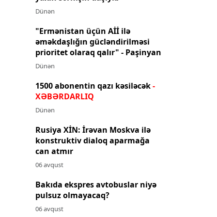
Dünən
"Ermənistan üçün Aİİ ilə
əməkdaşlığın gücləndirilməsi
prioritet olaraq qalır" - Paşinyan
Dünən
1500 abonentin qazı kəsiləcək
-
XƏBƏRDARLIQ
Dünən
Rusiya XİN: İrəvan Moskva ilə
konstruktiv dialoq aparmağa
can atmır
06 avqust
Bakıda ekspres avtobuslar niyə
pulsuz olmayacaq?
06 avqust