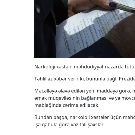
Narkoloji xəstəni məhdudiyyət nəzərdə tutu
Təhlil.az xəbər verir ki, bununla bağlı Prezid
Məcəlləyə əlavə edilən yeni maddəyə görə, na
əmək müqaviləsinin bağlanması və ya mövcud
məbləğində cərimə ediləcək.
Bundan başqa, narkoloji xəstələr üçün məhd
işə qəbula görə vəzifəli şəxslər