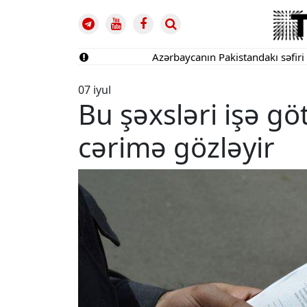
Azərbaycanın Pakistandakı səfiri geri ça
07 iyul
Bu şəxsləri işə g
cərimə gözləyir