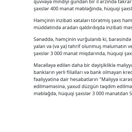
qüvvəyə mindiyi gündən bir il ərzində təkrar
şəxslər 400 manat məbləğində, hüquqi şəxsl
Həmçinin inzibati xətaları törətmiş şəxs həm
müddətində aradan qaldırdıqda inzibati mə
Sənəddə, həmçinin vurğulanıb ki, barəsində 
yalan və (və ya) təhrif olunmuş məlumatın ve
şəxslər 3 000 manat miqdarında, hüquqi şəx
Məcəlləyə edilən daha bir dəyişikliklə maliyyə
bankların yerli filialları və bank olmayan kred
fəaliyyətinə dair hesabatların "Maliyyə ic
edilməməsinə, yaxud düzgün təqdim edilmə
məbləğdə, hüquqi şəxslər 3 000 manatdan 