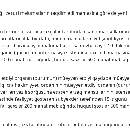
bağlı zəruri məlumatların təqdim edilməməsinə görə də yeni
çün fermerlər və tədarükçülər tərəfindən kənd məhsullarının
matların ildə bir dəfə, həmin məhsulların yetişdirildiyi istix
atorları barədə aylıq məlumatların isə növbəti ayın 10-dək m
orqanın (qurumun) informasiya sisteminə daxil edilməməsin
slər 200 manat məbləğində, hüquqi şəxslər 500 manat məbləğ
n etdiyi orqanın (qurumun) müəyyən etdiyi qaydada müəyyə
iq icra hakimiyyəti orqanının müəyyən etdiyi orqanın (qur
fə verilən yazılı sorğusuna əsasən ərzaq məhsullarının istehsal
sahəsində fəaliyyət göstərən subyektlər tərəfindən 15 iş günü
əli şəxslər 200 manat məbləğində, hüquqi şəxslər 500 man
beh almış şəxs tərəfindən inzibati tənbeh vermə haqqında qə