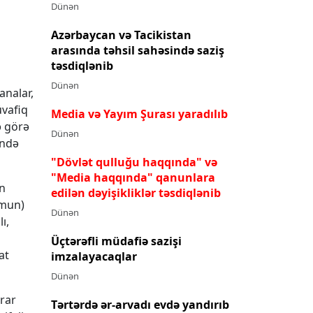
Dünən
Azərbaycan və Tacikistan
arasında təhsil sahəsində saziş
təsdiqlənib
Dünən
analar,
üvafiq
Media və Yayım Şurası yaradılıb
ə görə
Dünən
ində
"Dövlət qulluğu haqqında" və
"Media haqqında" qanunlara
n
edilən dəyişikliklər təsdiqlənib
umun)
Dünən
ı,
Üçtərəfli müdafiə sazişi
at
imzalayacaqlar
Dünən
rar
Tərtərdə ər-arvadı evdə yandırıb