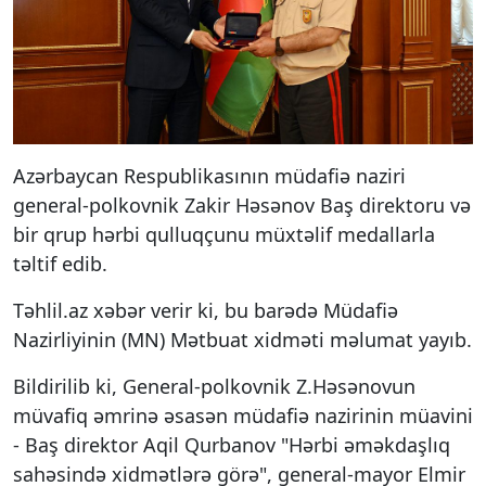
Azərbaycan Respublikasının müdafiə naziri
general-polkovnik Zakir Həsənov Baş direktoru və
bir qrup hərbi qulluqçunu müxtəlif medallarla
təltif edib.
Təhlil.az xəbər verir ki, bu barədə Müdafiə
Nazirliyinin (MN) Mətbuat xidməti məlumat yayıb.
Bildirilib ki, General-polkovnik Z.Həsənovun
müvafiq əmrinə əsasən müdafiə nazirinin müavini
- Baş direktor Aqil Qurbanov "Hərbi əməkdaşlıq
sahəsində xidmətlərə görə", general-mayor Elmir