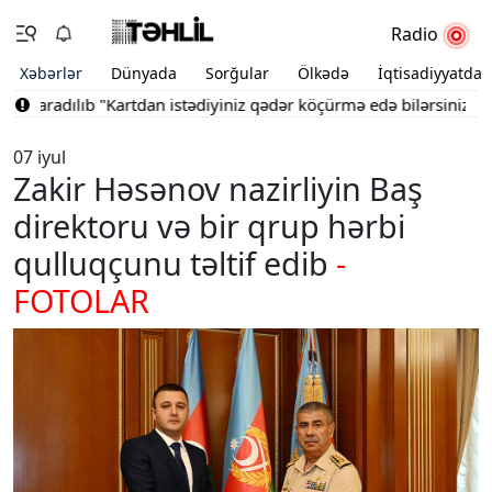
Radio
Xəbərlər
Dünyada
Sorğular
Ölkədə
İqtisadiyyatda
yaradılıb
"Kartdan istədiyiniz qədər köçürmə edə bilərsiniz"
Bakın
07 iyul
Zakir Həsənov nazirliyin Baş
direktoru və bir qrup hərbi
qulluqçunu təltif edib
-
FOTOLAR