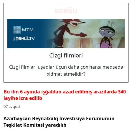
SORĞU
Cizgi filmləri
Cizgi filmləri uşaqlar üçün daha çox hansı məqsədə
xidmət etməlidir?
Bu ilin 6 ayında işğaldan azad edilmiş ərazilərdə 340
layihə icra edilib
07 avqust
Azərbaycan Beynəlxalq İnvestisiya Forumunun
Təşkilat Komitəsi yaradılıb