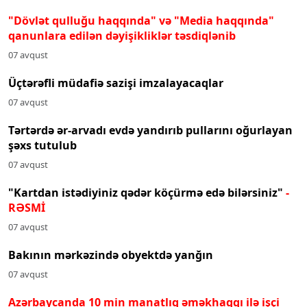
"Dövlət qulluğu haqqında" və "Media haqqında"
qanunlara edilən dəyişikliklər təsdiqlənib
07 avqust
Üçtərəfli müdafiə sazişi imzalayacaqlar
07 avqust
Tərtərdə ər-arvadı evdə yandırıb pullarını oğurlayan
şəxs tutulub
07 avqust
"Kartdan istədiyiniz qədər köçürmə edə bilərsiniz"
-
RƏSMİ
07 avqust
Bakının mərkəzində obyektdə yanğın
07 avqust
Azərbaycanda 10 min manatlıq əməkhaqqı ilə işçi