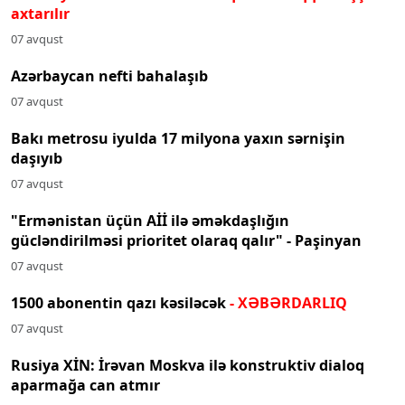
axtarılır
07 avqust
Azərbaycan nefti bahalaşıb
07 avqust
Bakı metrosu iyulda 17 milyona yaxın sərnişin
daşıyıb
07 avqust
"Ermənistan üçün Aİİ ilə əməkdaşlığın
gücləndirilməsi prioritet olaraq qalır" - Paşinyan
07 avqust
1500 abonentin qazı kəsiləcək
- XƏBƏRDARLIQ
07 avqust
Rusiya XİN: İrəvan Moskva ilə konstruktiv dialoq
aparmağa can atmır