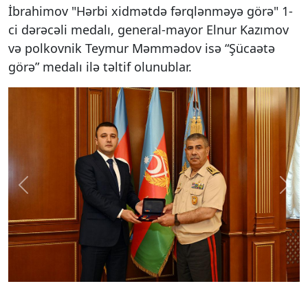
İbrahimov "Hərbi xidmətdə fərqlənməyə görə" 1-
ci dərəcəli medalı, general-mayor Elnur Kazımov
və polkovnik Teymur Məmmədov isə “Şücaətə
görə” medalı ilə təltif olunublar.
Previous
Next