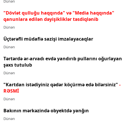
Dünən
"Dövlət qulluğu haqqında" və "Media haqqında"
qanunlara edilən dəyişikliklər təsdiqlənib
Dünən
Üçtərəfli müdafiə sazişi imzalayacaqlar
Dünən
Tərtərdə ər-arvadı evdə yandırıb pullarını oğurlayan
şəxs tutulub
Dünən
"Kartdan istədiyiniz qədər köçürmə edə bilərsiniz"
-
RƏSMİ
Dünən
Bakının mərkəzində obyektdə yanğın
Dünən