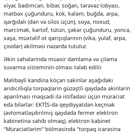
xiyar, badımcan, bibər, soğan, tərəvəz lobyası,
mətbəx çuğunduru, kök, kələm, buğda, arpa,
qarğıdalı (dən və silos üçün), soya, noxud,
mərcimək, kartof, tütün, şəkər çuğunduru, yonca,
xaşa, müxtəlif ot qarışıqlarının (vika, yulaf, arpa,
çovdar) əkilməsi nəzərdə tutulur.
Əkin sahələrində müasir damlama və çiləmə
suvarma sisteminin olması tələb edilir.
Malıbəyli kəndinə köçən sakinlər aşağıdakı
arıdıcıllıqla torpaqların güzəştli qaydada əkinlərin
aparılması məqsədi ilə istifadəsi üçün müraciət
edə bilərlər: EKTİS-də qeydiyyatdan keçmək
(avtomatlaşdırılmış qaydada fermer elektron
kabinetinə sahib olmaq), elektron kabinet
"Müraciətlərim" bölməsində "torpaq icarəsinə