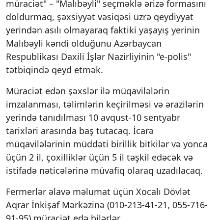
müraciət" – "Malıbəyli" seçməklə ərizə formasını
doldurmaq, şəxsiyyət vəsiqəsi üzrə qeydiyyat
yerindən asılı olmayaraq faktiki yaşayış yerinin
Malıbəyli kəndi olduğunu Azərbaycan
Respublikası Daxili İşlər Nazirliyinin "e-polis"
tətbiqində qeyd etmək.
Müraciət edən şəxslər ilə müqavilələrin
imzalanması, təlimlərin keçirilməsi və ərazilərin
yerində tanıdılması 10 avqust-10 sentyabr
tarixləri arasında baş tutacaq. İcarə
müqavilələrinin müddəti birillik bitkilər və yonca
üçün 2 il, çoxilliklər üçün 5 il təşkil edəcək və
istifadə nəticələrinə müvafiq olaraq uzadılacaq.
Fermerlər əlavə məlumat üçün Xocalı Dövlət
Aqrar İnkişaf Mərkəzinə (010-213-41-21, 055-716-
91-95) müraciət edə bilərlər.