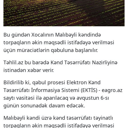
Bu gündən Xocalının Malıbəyli kəndində
torpaqların əkin məqsədli istifadəyə verilməsi
üçün müraciətlərin qəbuluna başlanılır.
Təhlil.az bu barədə Kənd Təsərrüfatı Nazirliyinə
istinadən xəbər verir.
Bildirilib ki, qəbul prosesi Elektron Kənd
Təsərrüfatı İnformasiya Sistemi (EKTİS) - eagro.az
saytı vasitəsi ilə aparılacaq və avqustun 6-sı
günün sonunadək davam edəcək.
Malıbəyli kəndi üzrə kənd təsərrüfatı təyinatlı
torpaqların əkin məqsədli istifadəyə verilməsi