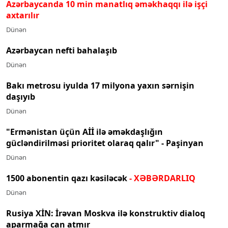
Azərbaycanda 10 min manatlıq əməkhaqqı ilə işçi
axtarılır
Dünən
Azərbaycan nefti bahalaşıb
Dünən
Bakı metrosu iyulda 17 milyona yaxın sərnişin
daşıyıb
Dünən
"Ermənistan üçün Aİİ ilə əməkdaşlığın
gücləndirilməsi prioritet olaraq qalır" - Paşinyan
Dünən
1500 abonentin qazı kəsiləcək
- XƏBƏRDARLIQ
Dünən
Rusiya XİN: İrəvan Moskva ilə konstruktiv dialoq
aparmağa can atmır