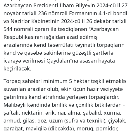
Azərbaycan Prezidenti İlham Əliyevin 2024-cü il 27
noyabr tarixli 236 nömrəli Fərmanının 4.1-ci bəndi
və Nazirlər Kabinetinin 2024-cü il 26 dekabr tarixli
544 nömrəli qərarı ilə təsdiqlənən "Azərbaycan
Respublikasının işğaldan azad edilmiş
ərazilərində kənd təsərrüfatı təyinatlı torpaqların
kənd və qəsəbə sakinlərinə güzəştli şərtlərlə
icarəyə verilməsi Qaydaları"na əsasən həyata
keçiriləcək.
Torpaq sahələri minimum 5 hektar təşkil etməklə
suvarılan ərazilər olub, əkin üçün hazır vəziyyətə
gətirilmiş kənd ətrafında yerləşən torpaqlardır.
Malıbəyli kəndində birillik və çoxillik bitkilərdən -
şaftalı, nektarin, ərik, nar, alma, şabalıd, xurma,
armud, gilas, qoz, üzüm (süfrə və texniki), çiyələk,
qarağat, mavigilə (dibçəkdə), moruq, pomidor,