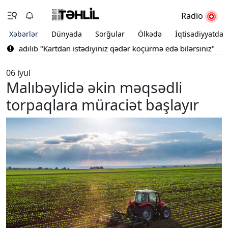
Radio
Xəbərlər
Dünyada
Sorğular
Ölkədə
İqtisadiyyatda
radılıb
"Kartdan istədiyiniz qədər köçürmə edə bilərsiniz"
Bakını
06 iyul
Malıbəylidə əkin məqsədli
torpaqlara müraciət başlayır