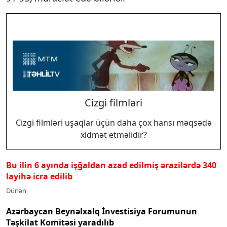
SORĞU
Cizgi filmləri
Cizgi filmləri uşaqlar üçün daha çox hansı məqsədə
xidmət etməlidir?
Bu ilin 6 ayında işğaldan azad edilmiş ərazilərdə 340
layihə icra edilib
Dünən
Azərbaycan Beynəlxalq İnvestisiya Forumunun
Təşkilat Komitəsi yaradılıb