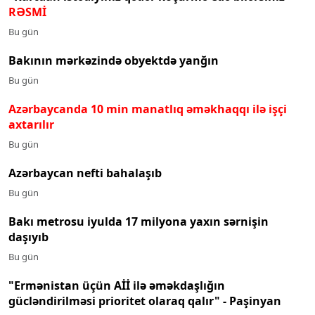
RƏSMİ
Bu gün
Bakının mərkəzində obyektdə yanğın
Bu gün
Azərbaycanda 10 min manatlıq əməkhaqqı ilə işçi
axtarılır
Bu gün
Azərbaycan nefti bahalaşıb
Bu gün
Bakı metrosu iyulda 17 milyona yaxın sərnişin
daşıyıb
Bu gün
"Ermənistan üçün Aİİ ilə əməkdaşlığın
gücləndirilməsi prioritet olaraq qalır" - Paşinyan