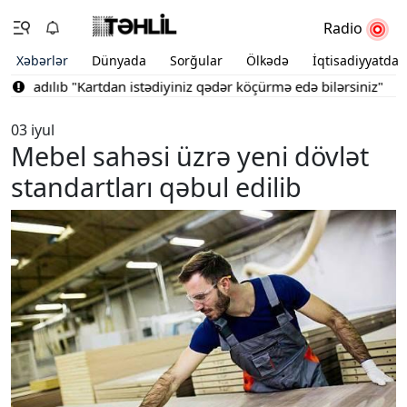
Radio
Xəbərlər
Dünyada
Sorğular
Ölkədə
İqtisadiyyatda
radılıb
"Kartdan istədiyiniz qədər köçürmə edə bilərsiniz"
Bakını
03 iyul
Mebel sahəsi üzrə yeni dövlət
standartları qəbul edilib