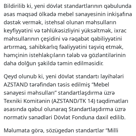
Bildirilib ki, yeni dövlət standartlarının qəbulunda
əsas məqsəd ölkədə mebel sənayesinin inkişafına
dəstək vermək, istehsal olunan məhsulların
keyfiyyətini və təhlükəsizliyini yüksəltmək, ixrac
məhsullarının çeşidini və rəqabət qabiliyyətini
artırmaq, sahibkarlıq fəaliyyətini təşviq etmək,
həmçinin istehlakçıların tələb və gözləntilərinin
daha dolğun şəkildə təmin edilməsidir.
Qeyd olunub ki, yeni dövlət standartı layihələri
AZSTAND tərəfindən təsis edilmiş “Mebel
sənayesi məhsulları” standartlaşdırma üzrə
Texniki Komitənin (AZSTAND/TK 14) təqdimatları
əsasında qəbul olunaraq Standartlaşdırma üzrə
normativ sənədləri Dövlət Fonduna daxil edilib.
Məlumata görə, sözügedən standartlar “Milli