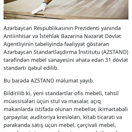
Azərbaycan Respublikasının Prezidenti yanında
Antiinhisar və İstehlak Bazarına Nəzarət Dövlət
Agentliyinin tabeliyində fəaliyyət göstərən
Azərbaycan Standartlaşdırma İnstitutu (AZSTAND)
tərəfindən mebel sənayesini əhatə edən 31 dövlət
standartı qəbul edilib.
Bu barədə AZSTAND məlumat yayıb.
Bildirilib ki, yeni standartlar ofis mebeli, təhsil
müəssisələri üçün stul və masalar, açıq
məkanlarda istifadə olunan mebellər, ikimərtəbəli
çarpayılar, auditoriya kresloları, kitab ticarəti və
pərakəndə satış üçün mebel, çərçivəli mebel,