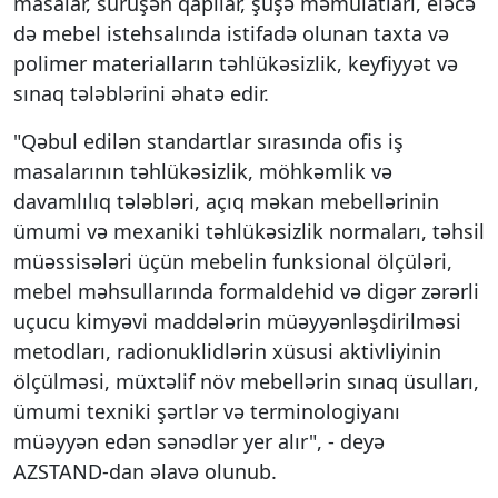
masalar, sürüşən qapılar, şüşə məmulatları, eləcə
də mebel istehsalında istifadə olunan taxta və
polimer materialların təhlükəsizlik, keyfiyyət və
sınaq tələblərini əhatə edir.
"Qəbul edilən standartlar sırasında ofis iş
masalarının təhlükəsizlik, möhkəmlik və
davamlılıq tələbləri, açıq məkan mebellərinin
ümumi və mexaniki təhlükəsizlik normaları, təhsil
müəssisələri üçün mebelin funksional ölçüləri,
mebel məhsullarında formaldehid və digər zərərli
uçucu kimyəvi maddələrin müəyyənləşdirilməsi
metodları, radionuklidlərin xüsusi aktivliyinin
ölçülməsi, müxtəlif növ mebellərin sınaq üsulları,
ümumi texniki şərtlər və terminologiyanı
müəyyən edən sənədlər yer alır", - deyə
AZSTAND-dan əlavə olunub.