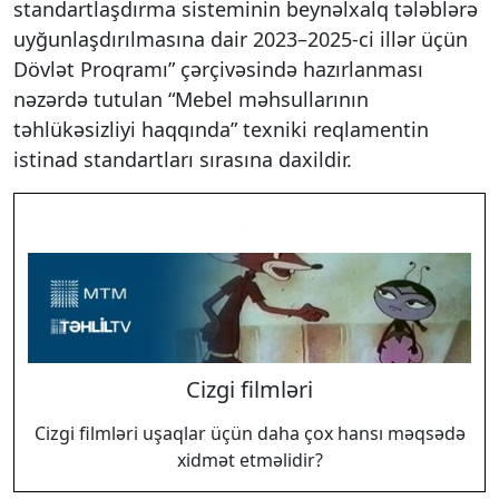
standartlaşdırma sisteminin beynəlxalq tələblərə
uyğunlaşdırılmasına dair 2023–2025-ci illər üçün
Dövlət Proqramı” çərçivəsində hazırlanması
nəzərdə tutulan “Mebel məhsullarının
təhlükəsizliyi haqqında” texniki reqlamentin
istinad standartları sırasına daxildir.
SORĞU
Cizgi filmləri
Cizgi filmləri uşaqlar üçün daha çox hansı məqsədə
xidmət etməlidir?