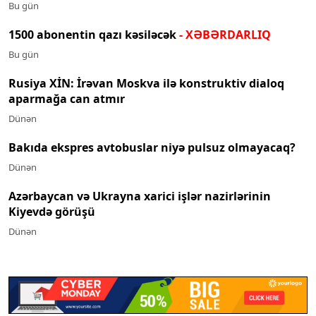
Bu gün
1500 abonentin qazı kəsiləcək
- XƏBƏRDARLIQ
Bu gün
Rusiya XİN: İrəvan Moskva ilə konstruktiv dialoq
aparmağa can atmır
Dünən
Bakıda ekspres avtobuslar niyə pulsuz olmayacaq?
Dünən
Azərbaycan və Ukrayna xarici işlər nazirlərinin
Kiyevdə görüşü
Dünən