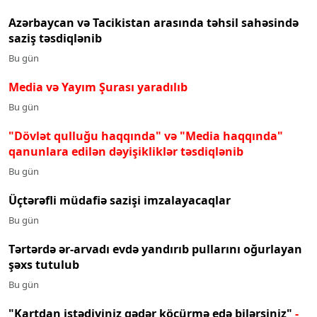
Azərbaycan və Tacikistan arasında təhsil sahəsində
saziş təsdiqlənib
Bu gün
Media və Yayım Şurası yaradılıb
Bu gün
"Dövlət qulluğu haqqında" və "Media haqqında"
qanunlara edilən dəyişikliklər təsdiqlənib
Bu gün
Üçtərəfli müdafiə sazişi imzalayacaqlar
Bu gün
Tərtərdə ər-arvadı evdə yandırıb pullarını oğurlayan
şəxs tutulub
Bu gün
"Kartdan istədiyiniz qədər köçürmə edə bilərsiniz"
-