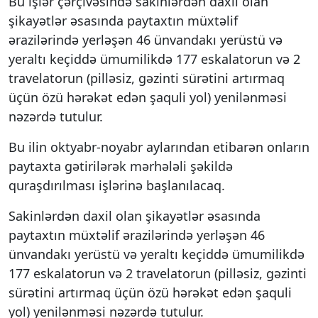
Bu işlər çərçivəsində sakinlərdən daxil olan
şikayətlər əsasında paytaxtın müxtəlif
ərazilərində yerləşən 46 ünvandakı yerüstü və
yeraltı keçiddə ümumilikdə 177 eskalatorun və 2
travelatorun (pilləsiz, gəzinti sürətini artırmaq
üçün özü hərəkət edən şaquli yol) yenilənməsi
nəzərdə tutulur.
Bu ilin oktyabr-noyabr aylarından etibarən onların
paytaxta gətirilərək mərhələli şəkildə
quraşdırılması işlərinə başlanılacaq.
Sakinlərdən daxil olan şikayətlər əsasında
paytaxtın müxtəlif ərazilərində yerləşən 46
ünvandakı yerüstü və yeraltı keçiddə ümumilikdə
177 eskalatorun və 2 travelatorun (pilləsiz, gəzinti
sürətini artırmaq üçün özü hərəkət edən şaquli
yol) yenilənməsi nəzərdə tutulur.