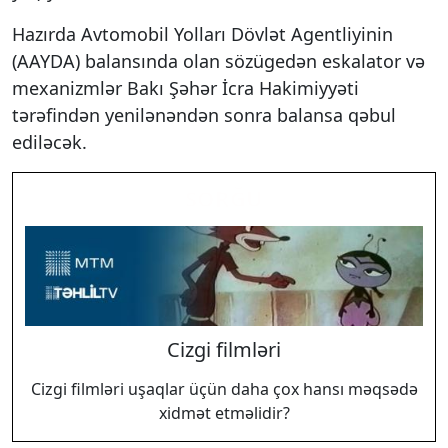
Hazırda Avtomobil Yolları Dövlət Agentliyinin
(AAYDA) balansında olan sözügedən eskalator və
mexanizmlər Bakı Şəhər İcra Hakimiyyəti
tərəfindən yenilənəndən sonra balansa qəbul
ediləcək.
SORĞU
Cizgi filmləri
Cizgi filmləri uşaqlar üçün daha çox hansı məqsədə
xidmət etməlidir?