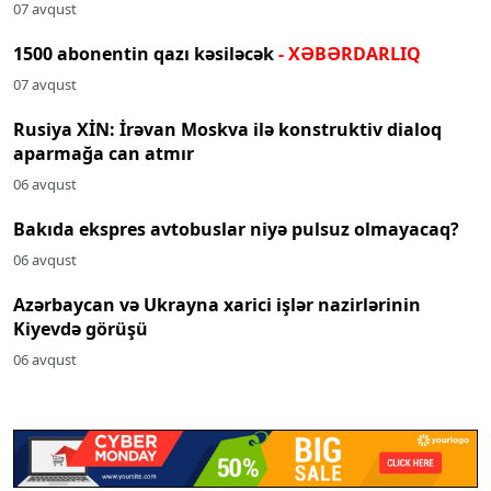
07 avqust
1500 abonentin qazı kəsiləcək
- XƏBƏRDARLIQ
07 avqust
Rusiya XİN: İrəvan Moskva ilə konstruktiv dialoq
aparmağa can atmır
06 avqust
Bakıda ekspres avtobuslar niyə pulsuz olmayacaq?
06 avqust
Azərbaycan və Ukrayna xarici işlər nazirlərinin
Kiyevdə görüşü
06 avqust