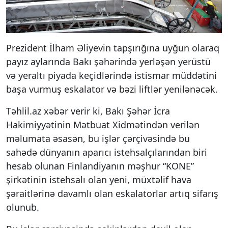
Prezident İlham Əliyevin tapşırığına uyğun olaraq
payız aylarında Bakı şəhərində yerləşən yerüstü
və yeraltı piyada keçidlərində istismar müddətini
başa vurmuş eskalator və bəzi liftlər yenilənəcək.
Təhlil.az xəbər verir ki, Bakı Şəhər İcra
Hakimiyyətinin Mətbuat Xidmətindən verilən
məlumata əsasən, bu işlər çərçivəsində bu
sahədə dünyanın aparıcı istehsalçılarından biri
hesab olunan Finlandiyanın məşhur “KONE”
şirkətinin istehsalı olan yeni, müxtəlif hava
şəraitlərinə davamlı olan eskalatorlar artıq sifarış
olunub.