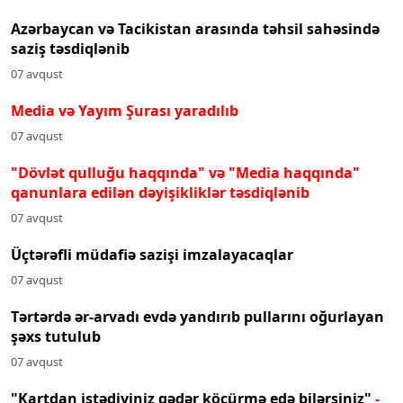
Azərbaycan və Tacikistan arasında təhsil sahəsində
saziş təsdiqlənib
07 avqust
Media və Yayım Şurası yaradılıb
07 avqust
"Dövlət qulluğu haqqında" və "Media haqqında"
qanunlara edilən dəyişikliklər təsdiqlənib
07 avqust
Üçtərəfli müdafiə sazişi imzalayacaqlar
07 avqust
Tərtərdə ər-arvadı evdə yandırıb pullarını oğurlayan
şəxs tutulub
07 avqust
"Kartdan istədiyiniz qədər köçürmə edə bilərsiniz"
-