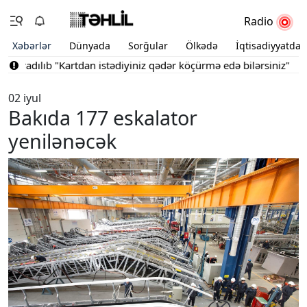
Radio
Xəbərlər
Dünyada
Sorğular
Ölkədə
İqtisadiyyatda
aradılıb
"Kartdan istədiyiniz qədər köçürmə edə bilərsiniz"
Bakın
02 iyul
Bakıda 177 eskalator
yenilənəcək