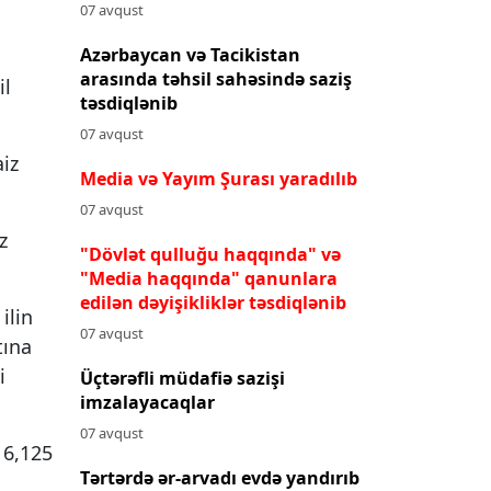
07 avqust
Azərbaycan və Tacikistan
arasında təhsil sahəsində saziş
il
təsdiqlənib
07 avqust
aiz
Media və Yayım Şurası yaradılıb
07 avqust
z
"Dövlət qulluğu haqqında" və
"Media haqqında" qanunlara
edilən dəyişikliklər təsdiqlənib
ilin
07 avqust
tına
i
Üçtərəfli müdafiə sazişi
imzalayacaqlar
07 avqust
16,125
Tərtərdə ər-arvadı evdə yandırıb