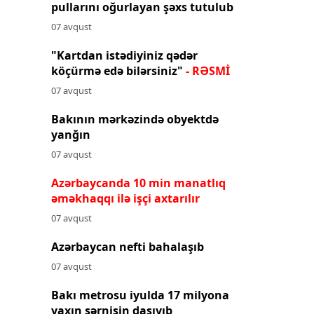
pullarını oğurlayan şəxs tutulub
07 avqust
"Kartdan istədiyiniz qədər
köçürmə edə bilərsiniz"
- RƏSMİ
07 avqust
Bakının mərkəzində obyektdə
yanğın
07 avqust
Azərbaycanda 10 min manatlıq
əməkhaqqı ilə işçi axtarılır
07 avqust
Azərbaycan nefti bahalaşıb
07 avqust
Bakı metrosu iyulda 17 milyona
yaxın sərnişin daşıyıb