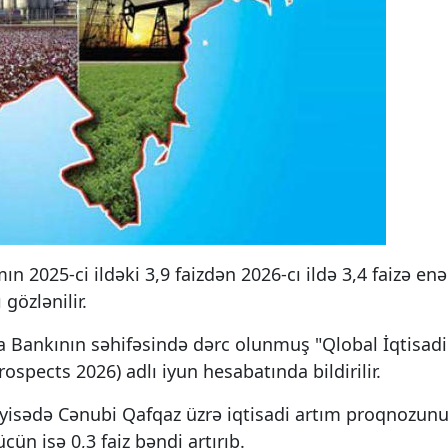
n 2025-ci ildəki 3,9 faizdən 2026-cı ildə 3,4 faizə enə
gözlənilir.
ya Bankının səhifəsində dərc olunmuş "Qlobal İqtisadi
spects 2026) adlı iyun hesabatında bildirilir.
isədə Cənubi Qafqaz üzrə iqtisadi artım proqnozun
üçün isə 0,3 faiz bəndi artırıb.