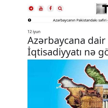
Azərbaycanın Pakistandakı səfiri geri ça
12 iyun
Azərbaycana dair 
İqtisadiyyatı nə g