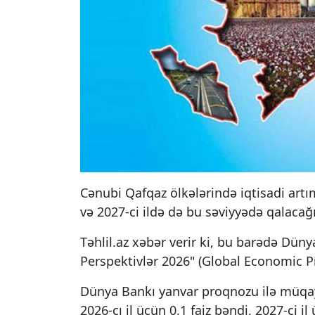
Cənubi Qafqaz ölkələrində iqtisadi artımı
və 2027-ci ildə də bu səviyyədə qalacağı 
Təhlil.az xəbər verir ki, bu barədə Dün
Perspektivlər 2026" (Global Economic Pro
Dünya Bankı yanvar proqnozu ilə müqay
2026-cı il üçün 0,1 faiz bəndi, 2027-ci il 