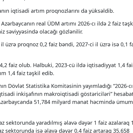
ın iqtisadi artım proqnozlarını da yüksəldib.
zərbaycanın real ÜDM artımı 2026-cı ildə 2 faiz təşk
aiz səviyyəsində olacağı gözlənilir.
 üzrə proqnoz 0,2 faiz bəndi, 2027-ci il üzrə isə 0,1 f
 faiz olub. Halbuki, 2023-cü ildə iqtisadiyyat 1,4 fai
m 1,4 faiz təşkil edib.
n Dövlət Statistika Komitəsinin yayımladığı “2026-cı 
tisadi inkişafının makroiqtisadi göstəriciləri” hesaba
da Azərbaycanda 51,784 milyard manat həcmində ümum
z sektorunda yaradılmış əlavə dəyər 1 faiz azalaraq 
az sektorunda isə əlavə dəyər 0,4 faiz artaraq 35,658