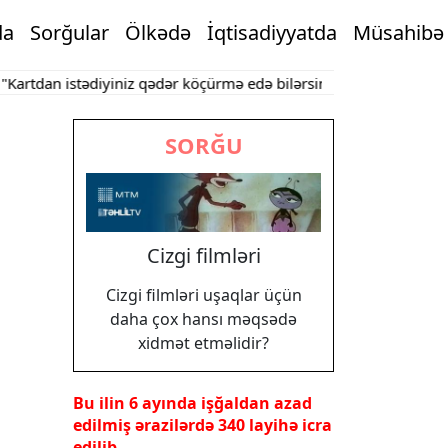
da
Sorğular
Ölkədə
İqtisadiyyatda
Müsahibə
dan istədiyiniz qədər köçürmə edə bilərsiniz"
Bakının mərkəzində
SORĞU
Cizgi filmləri
Cizgi filmləri uşaqlar üçün
daha çox hansı məqsədə
xidmət etməlidir?
Bu ilin 6 ayında işğaldan azad
edilmiş ərazilərdə 340 layihə icra
edilib