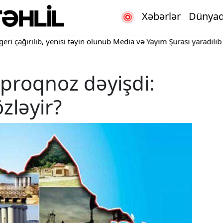
Xəbərlər
Dünya
ğırılıb, yenisi təyin olunub
Media və Yayım Şurası yaradılıb
"Kart
proqnoz dəyişdi:
özləyir?