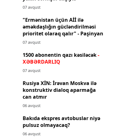
07 avqust
"Ermənistan üçün Aİİ ilə
əməkdaşlığın gücləndirilməsi
prioritet olaraq qalır" - Paşinyan
07 avqust
1500 abonentin qazı kəsiləcək
-
XƏBƏRDARLIQ
07 avqust
Rusiya XİN: İrəvan Moskva ilə
konstruktiv dialoq aparmağa
can atmır
06 avqust
Bakıda ekspres avtobuslar niyə
pulsuz olmayacaq?
06 avqust