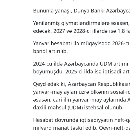
Bununla yanaşı, Dünya Bankı Azərbaycan
Yenilənmiş qiymətləndirmələrə əsasən, A
edəcək, 2027 və 2028-ci illərdə isə 1,8 f
Yanvar hesabatı ilə müqayisədə 2026-cı il
bəndi artırılıb.
2024-cü ildə Azərbaycanda ÜDM artımı 4,2
böyümüşdü. 2025-ci ildə isə iqtisadi artı
Qeyd edək ki, Azərbaycan Respublikasını
yanvar–may ayları üzrə ölkənin sosial-iq
əsasən, cari ilin yanvar–may ayların
daxili məhsul (ÜDM) istehsal olunub.
Hesabat dövründə iqtisadiyyatın neft-qa
milyard manat təşkil edib. Qeyri-neft-q