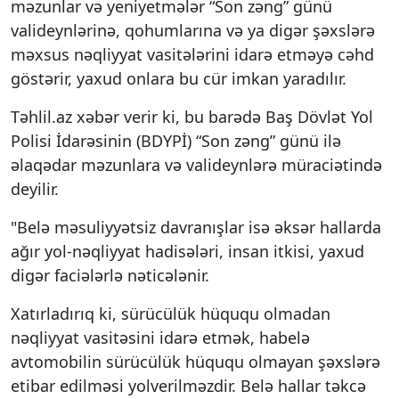
məzunlar və yeniyetmələr “Son zəng” günü
valideynlərinə, qohumlarına və ya digər şəxslərə
məxsus nəqliyyat vasitələrini idarə etməyə cəhd
göstərir, yaxud onlara bu cür imkan yaradılır.
Təhlil.az xəbər verir ki, bu barədə Baş Dövlət Yol
Polisi İdarəsinin (BDYPİ) “Son zəng” günü ilə
əlaqədar məzunlara və valideynlərə müraciətində
deyilir.
"Belə məsuliyyətsiz davranışlar isə əksər hallarda
ağır yol-nəqliyyat hadisələri, insan itkisi, yaxud
digər faciələrlə nəticələnir.
Xatırladırıq ki, sürücülük hüququ olmadan
nəqliyyat vasitəsini idarə etmək, habelə
avtomobilin sürücülük hüququ olmayan şəxslərə
etibar edilməsi yolverilməzdir. Belə hallar təkcə