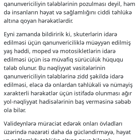
qanunvericiliyin tələblərinin pozulması deyil, həm
də insanların həyat və sağlamlığını ciddi təhlükə
altına qoyan hərəkətlərdir.
Eyni zamanda bildiririk ki, skuterlərin idarə
edilməsi üçün qanunvericiliklə müəyyən edilmiş
yaş həddi, moped və motosikletlərin idarə
edilməsi üçün isə müvafiq sürücülük hüququ
tələb olunur. Bu nəqliyyat vasitələrinin
qanunvericiliyin tələblərinə zidd şəkildə idarə
edilməsi, eləcə də onlardan təhlükəli və nümayiş
xarakterli hərəkətlər üçün istifadə olunması ağır
yol-nəqliyyat hadisələrinin baş verməsinə səbəb
ola bilər.
Valideynlərə müraciət edərək onları övladları
üzərində nəzarəti daha da gücləndirməyə, həyat