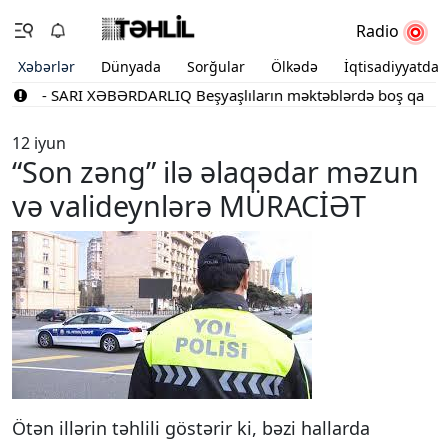
Radio
Xəbərlər
Dünyada
Sorğular
Ölkədə
İqtisadiyyatda
 bağlı - SARI XƏBƏRDARLIQ
Beşyaşlıların məktəblərdə boş qalan yerl
12 iyun
“Son zəng” ilə əlaqədar məzun
və valideynlərə MÜRACİƏT
Ötən illərin təhlili göstərir ki, bəzi hallarda