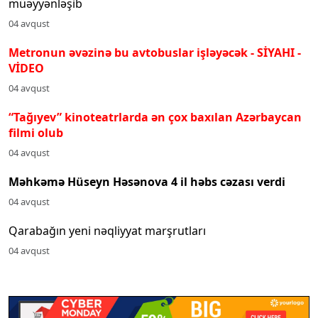
müəyyənləşib
04 avqust
Metronun əvəzinə bu avtobuslar işləyəcək - SİYAHI
-
VİDEO
04 avqust
“Tağıyev” kinoteatrlarda ən çox baxılan Azərbaycan
filmi olub
04 avqust
Məhkəmə Hüseyn Həsənova 4 il həbs cəzası verdi
04 avqust
Qarabağın yeni nəqliyyat marşrutları
04 avqust