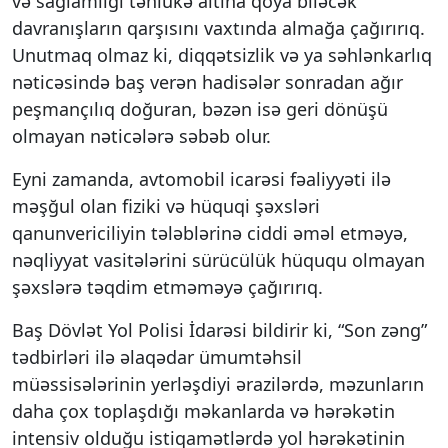
və sağlamlığı təhlükə altına qoya biləcək
davranışların qarşısını vaxtında almağa çağırırıq.
Unutmaq olmaz ki, diqqətsizlik və ya səhlənkarlıq
nəticəsində baş verən hadisələr sonradan ağır
peşmançılıq doğuran, bəzən isə geri dönüşü
olmayan nəticələrə səbəb olur.
Eyni zamanda, avtomobil icarəsi fəaliyyəti ilə
məşğul olan fiziki və hüquqi şəxsləri
qanunvericiliyin tələblərinə ciddi əməl etməyə,
nəqliyyat vasitələrini sürücülük hüququ olmayan
şəxslərə təqdim etməməyə çağırırıq.
Baş Dövlət Yol Polisi İdarəsi bildirir ki, “Son zəng”
tədbirləri ilə əlaqədar ümumtəhsil
müəssisələrinin yerləşdiyi ərazilərdə, məzunların
daha çox toplaşdığı məkanlarda və hərəkətin
intensiv olduğu istiqamətlərdə yol hərəkətinin