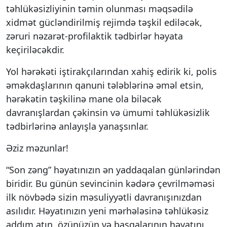
təhlükəsizliyinin təmin olunması məqsədilə
xidmət gücləndirilmiş rejimdə təşkil ediləcək,
zəruri nəzarət-profilaktik tədbirlər həyata
keçiriləcəkdir.
Yol hərəkəti iştirakçılarından xahiş edirik ki, polis
əməkdaşlarının qanuni tələblərinə əməl etsin,
hərəkətin təşkilinə mane ola biləcək
davranışlardan çəkinsin və ümumi təhlükəsizlik
tədbirlərinə anlayışla yanaşsınlar.
Əziz məzunlar!
“Son zəng” həyatınızın ən yaddaqalan günlərindən
biridir. Bu günün sevincinin kədərə çevrilməməsi
ilk növbədə sizin məsuliyyətli davranışınızdan
asılıdır. Həyatınızın yeni mərhələsinə təhlükəsiz
addım atın, özünüzün və başqalarının həyatını