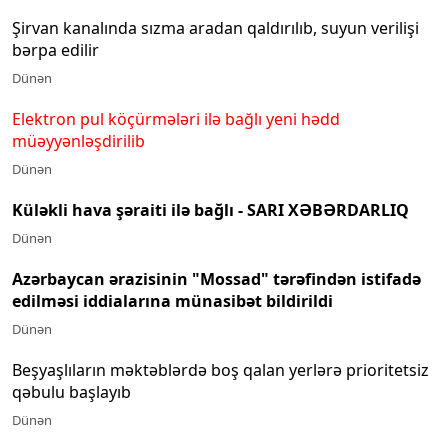
Şirvan kanalında sızma aradan qaldırılıb, suyun verilişi
bərpa edilir
Dünən
Elektron pul köçürmələri ilə bağlı yeni hədd
müəyyənləşdirilib
Dünən
Küləkli hava şəraiti ilə bağlı - SARI XƏBƏRDARLIQ
Dünən
Azərbaycan ərazisinin "Mossad" tərəfindən istifadə
edilməsi iddialarına münasibət bildirildi
Dünən
Beşyaşlıların məktəblərdə boş qalan yerlərə prioritetsiz
qəbulu başlayıb
Dünən