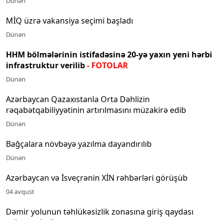
Dünən
MİQ üzrə vakansiya seçimi başladı
Dünən
HHM bölmələrinin istifadəsinə 20-yə yaxın yeni hərbi
infrastruktur verilib
- FOTOLAR
Dünən
Azərbaycan Qazaxıstanla Orta Dəhlizin
rəqabətqabiliyyətinin artırılmasını müzakirə edib
Dünən
Bağçalara növbəyə yazılma dayandırılıb
Dünən
Azərbaycan və İsveçrənin XİN rəhbərləri görüşüb
04 avqust
Dəmir yolunun təhlükəsizlik zonasına giriş qaydası