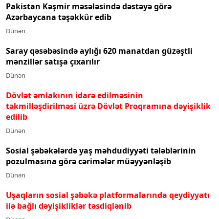
Pakistan Kəşmir məsələsində dəstəyə görə
Azərbaycana təşəkkür edib
Dünən
Saray qəsəbəsində aylığı 620 manatdan güzəştli
mənzillər satışa çıxarılır
Dünən
Dövlət əmlakının idarə edilməsinin
təkmilləşdirilməsi üzrə Dövlət Proqramına dəyişiklik
edilib
Dünən
Sosial şəbəkələrdə yaş məhdudiyyəti tələblərinin
pozulmasına görə cərimələr müəyyənləşib
Dünən
Uşaqların sosial şəbəkə platformalarında qeydiyyatı
ilə bağlı dəyişikliklər təsdiqlənib