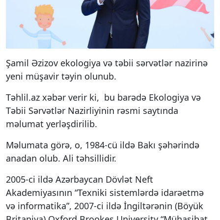
Şamil Əzizov ekologiya və təbii sərvətlər nazirinə
yeni müşavir təyin olunub.
Təhlil.az xəbər verir ki, bu barədə Ekologiya və
Təbii Sərvətlər Nazirliyinin rəsmi saytında
məlumat yerləşdirilib.
Məlumata görə, o, 1984-cü ildə Bakı şəhərində
anadan olub. Ali təhsillidir.
2005-ci ildə Azərbaycan Dövlət Neft
Akademiyasının “Texniki sistemlərdə idarəetmə
və informatika”, 2007-ci ildə İngiltərənin (Böyük
Britaniya) Oxford Brookes University “Mühasibat