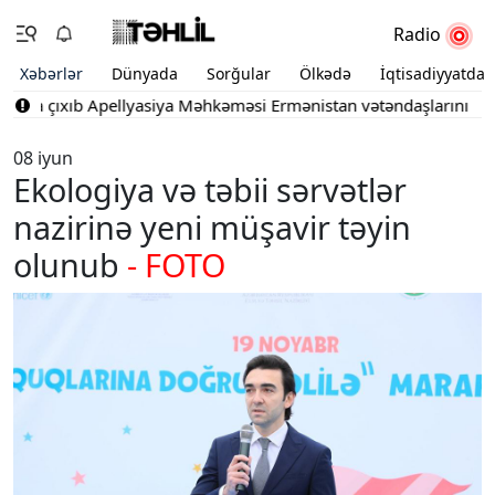
Radio
Xəbərlər
Dünyada
Sorğular
Ölkədə
İqtisadiyyatda
şa çıxıb
Apellyasiya Məhkəməsi Ermənistan vətəndaşlarının şikayə
08 iyun
Ekologiya və təbii sərvətlər
nazirinə yeni müşavir təyin
olunub
- FOTO