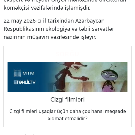
köməkçisi vəzifələrində işləmişdir.
22 may 2026-cı il tarixindən Azərbaycan
Respublikasının ekologiya və təbii sərvətlər
nazirinin müşaviri vəzifəsində işləyir.
SORĞU
Cizgi filmləri
Cizgi filmləri uşaqlar üçün daha çox hansı məqsədə
xidmət etməlidir?