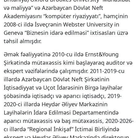
və maliyyə” və Azərbaycan Dövlət Neft
Akademiyasını “kompüter riyaziyyatı”, həmçinin
2008-ci ildə İsveçrənin Webster University in
Geneva “Biznesin idarə edilməsi” ixtisasları üzrə
təhsil almışdır.
Əmək fəaliyyətinə 2010-cu ildə Ernst&Young
Şirkətində mütəxəssis kimi başlayaraq auditor və
ekspert vəzifələrində çalışmışdır. 2011-2019-cu
illərdə Azərbaycan Dövlət Neft Şirkətinin
İqtisadiyyat və Uçot İdarəsinin Birgə layihələr
şöbəsində iqtisadçı və aparıcı iqtisadçı, 2019-
2020-ci illərdə Heydər Əliyev Mərkəzinin
Layihələrin İdarə Edilməsi Departamentində
aparıcı mütəxəssis və baş mütəxəssis, 2020-2026-
cı illərdə “Regional İnkişaf” İctimai Birliyində
ekspert və Heydər Əliyev Mərkəzində direktorun