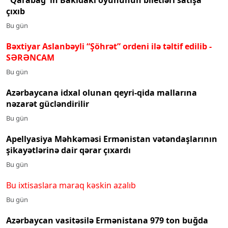
çıxıb
Bu gün
Bəxtiyar Aslanbəyli “Şöhrət” ordeni ilə təltif edilib
-
SƏRƏNCAM
Bu gün
Azərbaycana idxal olunan qeyri-qida mallarına
nəzarət gücləndirilir
Bu gün
Apellyasiya Məhkəməsi Ermənistan vətəndaşlarının
şikayətlərinə dair qərar çıxardı
Bu gün
Bu ixtisaslara maraq kəskin azalıb
Bu gün
Azərbaycan vasitəsilə Ermənistana 979 ton buğda