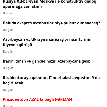
Rusiya XİN: İrəvan Moskva ilə konstruktiv dialoq
aparmağa can atmır
Bu gün
Bakıda ekspres avtobuslar niyə pulsuz olmayacaq?
Bu gün
Azərbaycan və Ukrayna xarici işlər nazirlərinin
Kiyevdə görüşü
Bu gün
İranın idman və gənclər naziri Azərbaycana gəlib
Bu gün
Rezidenturaya qəbulun II mərhələsi avqustun 9-da
keçiriləcək
Bu gün
Prezidentdən AZAL-la bağlı FƏRMAN
Bu gün