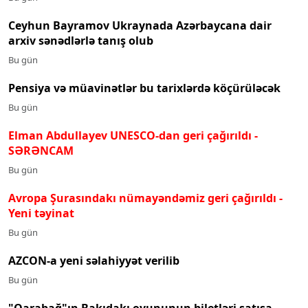
Ceyhun Bayramov Ukraynada Azərbaycana dair
arxiv sənədlərlə tanış olub
Bu gün
Pensiya və müavinətlər bu tarixlərdə köçürüləcək
Bu gün
Elman Abdullayev UNESCO-dan geri çağırıldı
-
SƏRƏNCAM
Bu gün
Avropa Şurasındakı nümayəndəmiz geri çağırıldı -
Yeni təyinat
Bu gün
AZCON-a yeni səlahiyyət verilib
Bu gün
"Qarabağ"ın Bakıdakı oyununun biletləri satışa