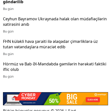
göndərilib
Bu gün
Ceyhun Bayramov Ukraynada həlak olan müdafiəçilərin
xatirəsini anıb
Bu gün
FHN küləkli hava şəraiti ilə əlaqədar çimərliklərə üz
tutan vətəndaşlara müraciət edib
Bu gün
Hörmüz və Bab Əl-Məndəbdə gəmilərin hərəkəti faktiki
iflic olub
Bu gün
Bütün hüquqlar qorunur. © 2026 | Sayt