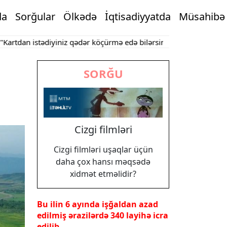
da
Sorğular
Ölkədə
İqtisadiyyatda
Müsahibə
n istədiyiniz qədər köçürmə edə bilərsiniz"
Bakının mərkəzində 
SORĞU
Cizgi filmləri
Cizgi filmləri uşaqlar üçün
daha çox hansı məqsədə
xidmət etməlidir?
Bu ilin 6 ayında işğaldan azad
edilmiş ərazilərdə 340 layihə icra
edilib