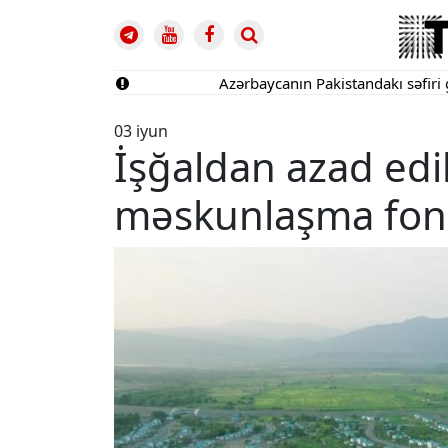
Azərbaycanın Pakistandakı səfiri geri çağı
03 iyun
İşğaldan azad edi
məskunlaşma fond