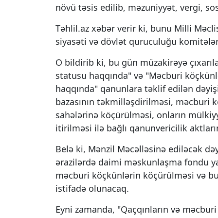
növü təsis edilib, məzuniyyət, vergi, so
Təhlil.az xəbər verir ki, bunu Milli Məc
siyasəti və dövlət quruculuğu komitələr
O bildirib ki, bu gün müzakirəyə çıxarı
statusu haqqında" və "Məcburi köçkünlə
haqqında" qanunlara təklif edilən dəyiş
bazasının təkmilləşdirilməsi, məcburi k
sahələrinə köçürülməsi, onların mülk
itirilməsi ilə bağlı qanunvericilik aktla
Belə ki, Mənzil Məcəlləsinə ediləcək dəy
ərazilərdə daimi məskunlaşma fondu ya
məcburi köçkünlərin köçürülməsi və bu 
istifadə olunacaq.
Eyni zamanda, "Qaçqınların və məcburi