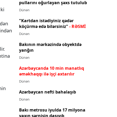
pullarını oğurlayan şəxs tutulub
lki
Dünən
"Kartdan istədiyiniz qədər
edən
köçürmə edə bilərsiniz"
- RƏSMİ
rindən
Dünən
Bakının mərkəzində obyektdə
ir.
yanğın
mtina
Dünən
Azərbaycanda 10 min manatlıq
əməkhaqqı ilə işçi axtarılır
Dünən
nin
Azərbaycan nefti bahalaşıb
l
Dünən
Bakı metrosu iyulda 17 milyona
yaxın sərnişin daşıyıb