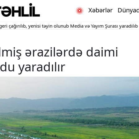
Xəbərlər
Dünya
rılıb, yenisi təyin olunub
Media və Yayım Şurası yaradılıb
"Kartda
lmiş ərazilərdə daimi
u yaradılır