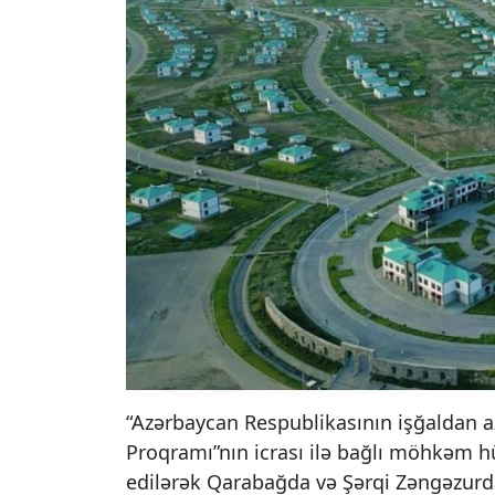
“Azərbaycan Respublikasının işğaldan az
Proqramı”nın icrası ilə bağlı möhkəm hü
edilərək Qarabağda və Şərqi Zəngəzurd