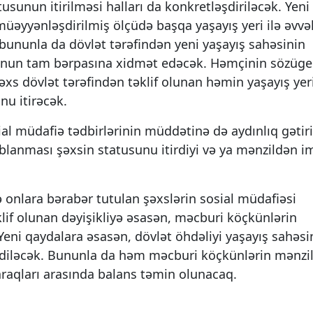
usunun itirilməsi halları da konkretləşdiriləcək. Yeni
müəyyənləşdirilmiş ölçüdə başqa yaşayış yeri ilə əvvə
 bununla da dövlət tərəfindən yeni yaşayış sahəsinin
unun tam bərpasına xidmət edəcək. Həmçinin sözüg
şəxs dövlət tərəfindən təklif olunan həmin yaşayış ye
u itirəcək.
al müdafiə tədbirlərinin müddətinə də aydınlıq gətiril
lanması şəxsin statusunu itirdiyi və ya mənzildən i
onlara bərabər tutulan şəxslərin sosial müdafiəsi
if olunan dəyişikliyə əsasən, məcburi köçkünlərin
Yeni qaydalara əsasən, dövlət öhdəliyi yaşayış sahəsi
 ediləcək. Bununla da həm məcburi köçkünlərin mənzi
raqları arasında balans təmin olunacaq.