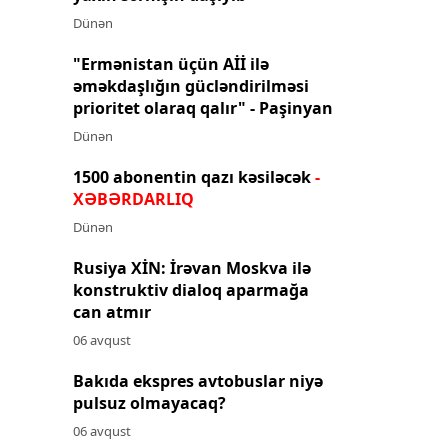
Dünən
"Ermənistan üçün Aİİ ilə
əməkdaşlığın gücləndirilməsi
prioritet olaraq qalır" - Paşinyan
Dünən
1500 abonentin qazı kəsiləcək
-
XƏBƏRDARLIQ
Dünən
Rusiya XİN: İrəvan Moskva ilə
konstruktiv dialoq aparmağa
can atmır
06 avqust
Bakıda ekspres avtobuslar niyə
pulsuz olmayacaq?
06 avqust