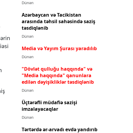
Dünən
Azərbaycan və Tacikistan
arasında təhsil sahəsində saziş
.
təsdiqlənib
Dünən
ərin
iəsi
Media və Yayım Şurası yaradılıb
Dünən
"Dövlət qulluğu haqqında" və
n
"Media haqqında" qanunlara
edilən dəyişikliklər təsdiqlənib
miş
Dünən
Üçtərəfli müdafiə sazişi
imzalayacaqlar
Dünən
Tərtərdə ər-arvadı evdə yandırıb