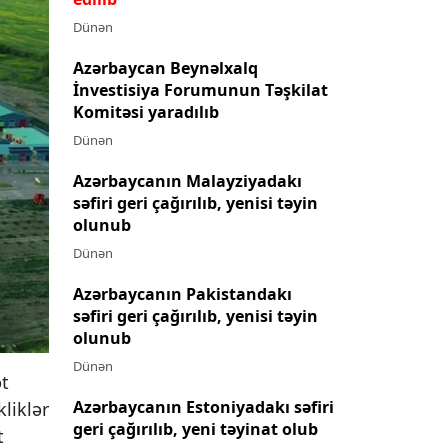
Dünən
Azərbaycan Beynəlxalq
İnvestisiya Forumunun Təşkilat
Komitəsi yaradılıb
Dünən
Azərbaycanın Malayziyadakı
səfiri geri çağırılıb, yenisi təyin
olunub
Dünən
Azərbaycanın Pakistandakı
səfiri geri çağırılıb, yenisi təyin
olunub
Dünən
ət
Azərbaycanın Estoniyadakı səfiri
liklər
geri çağırılıb, yeni təyinat olub
t