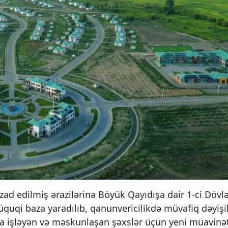
ad edilmiş ərazilərinə Böyük Qayıdışa dair 1-ci Dövl
quqi baza yaradılıb, qanunvericilikdə müvafiq dəyişik
a işləyən və məskunlaşan şəxslər üçün yeni müavinə