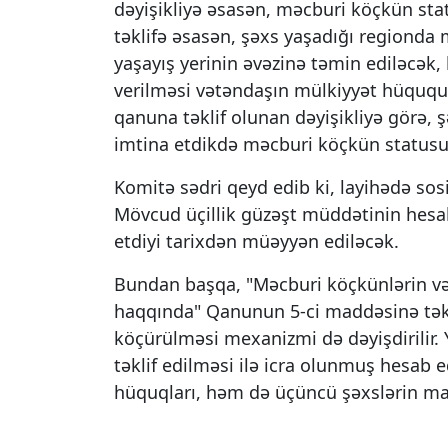
dəyişikliyə əsasən, məcburi köçkün stat
təklifə əsasən, şəxs yaşadığı regionda 
yaşayış yerinin əvəzinə təmin ediləcək,
verilməsi vətəndaşın mülkiyyət hüquq
qanuna təklif olunan dəyişikliyə görə, 
imtina etdikdə məcburi köçkün statusun
Komitə sədri qeyd edib ki, layihədə sosi
Mövcud üçillik güzəşt müddətinin hesab
etdiyi tarixdən müəyyən ediləcək.
Bundan başqa, "Məcburi köçkünlərin və 
haqqında" Qanunun 5-ci maddəsinə təkl
köçürülməsi mexanizmi də dəyişdirilir. 
təklif edilməsi ilə icra olunmuş hesab
hüquqları, həm də üçüncü şəxslərin ma