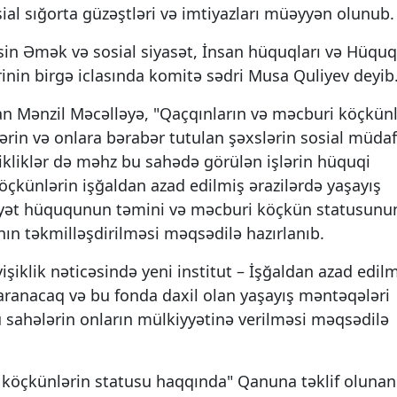
sial sığorta güzəştləri və imtiyazları müəyyən olunub.
lisin Əmək və sosial siyasət, İnsan hüquqları və Hüquq
inin birgə iclasında komitə sədri Musa Quliyev deyib
lan Mənzil Məcəlləyə, "Qaçqınların və məcburi köçkünl
rin və onlara bərabər tutulan şəxslərin sosial müdaf
ikliklər də məhz bu sahədə görülən işlərin hüquqi
öçkünlərin işğaldan azad edilmiş ərazilərdə yaşayış
iyyət hüququnun təmini və məcburi köçkün statusunu
rının təkmilləşdirilməsi məqsədilə hazırlanıb.
işiklik nəticəsində yeni institut – İşğaldan azad edil
ranacaq və bu fonda daxil olan yaşayış məntəqələri
sahələrin onların mülkiyyətinə verilməsi məqsədilə
 köçkünlərin statusu haqqında" Qanuna təklif olunan