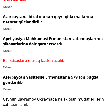
Dünən
Azərbaycana idxal olunan qeyri-qida mallarına
nəzarət gücləndirilir
Dünən
Apellyasiya Məhkəməsi Ermənistan vətəndaşlarının
şikayətlərinə dair qərar çıxardı
Dünən
Bu ixtisaslara maraq kəskin azalıb
Dünən
Azərbaycan vasitəsilə Ermənistana 979 ton buğda
göndərilib
Dünən
Ceyhun Bayramov Ukraynada həlak olan müdafiəçilərin
xatirəsini anıb