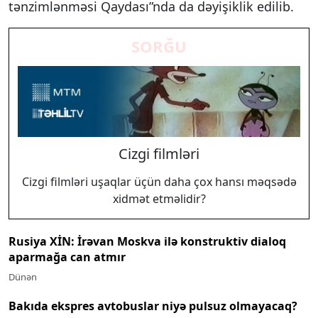
tənzimlənməsi Qaydası”nda da dəyişiklik edilib.
SORĞU
Cizgi filmləri
Cizgi filmləri uşaqlar üçün daha çox hansı məqsədə
xidmət etməlidir?
Rusiya XİN: İrəvan Moskva ilə konstruktiv dialoq
aparmağa can atmır
Dünən
Bakıda ekspres avtobuslar niyə pulsuz olmayacaq?