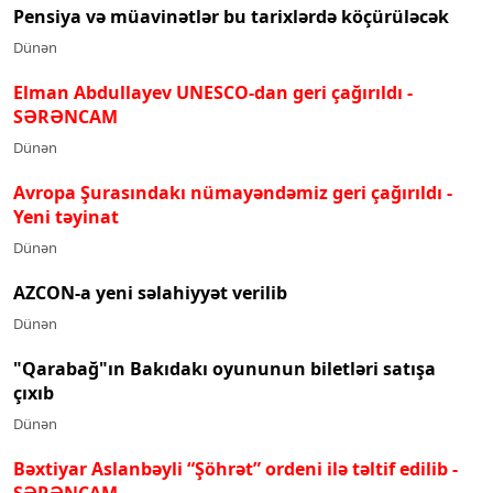
Pensiya və müavinətlər bu tarixlərdə köçürüləcək
Dünən
Elman Abdullayev UNESCO-dan geri çağırıldı
-
SƏRƏNCAM
Dünən
Avropa Şurasındakı nümayəndəmiz geri çağırıldı -
Yeni təyinat
Dünən
AZCON-a yeni səlahiyyət verilib
Dünən
"Qarabağ"ın Bakıdakı oyununun biletləri satışa
çıxıb
Dünən
Bəxtiyar Aslanbəyli “Şöhrət” ordeni ilə təltif edilib
-
SƏRƏNCAM