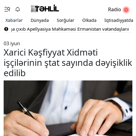
Radio
Xəbərlər
Dünyada
Sorğular
Ölkədə
İqtisadiyyatda
tışa çıxıb
Apellyasiya Məhkəməsi Ermənistan vətəndaşlarının şikay
03 iyun
Xarici Kəşfiyyat Xidməti
işçilərinin ştat sayında dəyişiklik
edilib