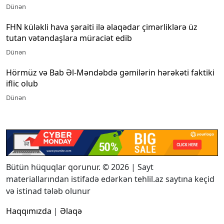
Dünən
FHN küləkli hava şəraiti ilə əlaqədar çimərliklərə üz
tutan vətəndaşlara müraciət edib
Dünən
Hörmüz və Bab Əl-Məndəbdə gəmilərin hərəkəti faktiki
iflic olub
Dünən
Bütün hüquqlar qorunur. © 2026 | Sayt
materiallarından istifadə edərkən tehlil.az saytına keçid
və istinad tələb olunur
Haqqımızda
|
Əlaqə