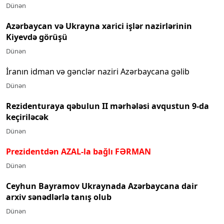
Dünən
Azərbaycan və Ukrayna xarici işlər nazirlərinin
Kiyevdə görüşü
Dünən
İranın idman və gənclər naziri Azərbaycana gəlib
Dünən
Rezidenturaya qəbulun II mərhələsi avqustun 9-da
keçiriləcək
Dünən
Prezidentdən AZAL-la bağlı FƏRMAN
Dünən
Ceyhun Bayramov Ukraynada Azərbaycana dair
arxiv sənədlərlə tanış olub
Dünən