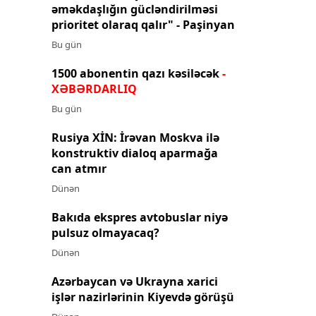
əməkdaşlığın gücləndirilməsi
prioritet olaraq qalır" - Paşinyan
Bu gün
1500 abonentin qazı kəsiləcək
-
XƏBƏRDARLIQ
Bu gün
Rusiya XİN: İrəvan Moskva ilə
konstruktiv dialoq aparmağa
can atmır
Dünən
Bakıda ekspres avtobuslar niyə
pulsuz olmayacaq?
Dünən
Azərbaycan və Ukrayna xarici
işlər nazirlərinin Kiyevdə görüşü