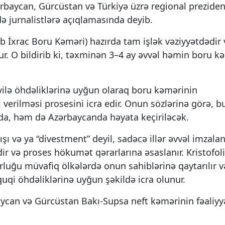
zərbaycan, Gürcüstan və Türkiyə üzrə regional preziden
ndə jurnalistlərə açıqlamasında deyib.
b İxrac Boru Kəməri) hazırda tam işlək vəziyyətdədir 
r. O bildirib ki, təxminən 3–4 ay əvvəl həmin boru k
avilə öhdəliklərinə uyğun olaraq boru kəmərinin
 verilməsi prosesini icra edir. Onun sözlərinə görə, b
da, həm də Azərbaycanda həyata keçiriləcək.
ışı və ya “divestment” deyil, sadəcə illər əvvəl imzala
ir və proses hökumət qərarlarına əsaslanır. Kristofol
luğu müvafiq ölkələrdə onun sahiblərinə qaytarılır v
quqi öhdəliklərinə uyğun şəkildə icra olunur.
aycan və Gürcüstan Bakı-Supsa neft kəmərinin fəaliyy