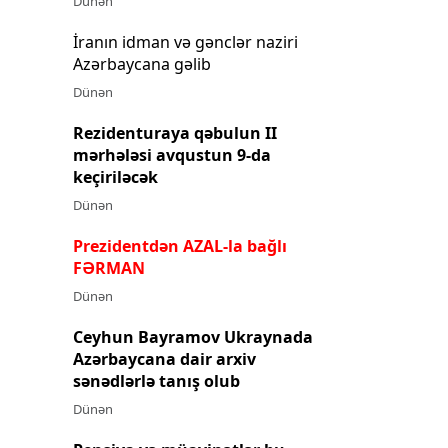
Dünən
İranın idman və gənclər naziri
Azərbaycana gəlib
Dünən
Rezidenturaya qəbulun II
mərhələsi avqustun 9-da
keçiriləcək
Dünən
Prezidentdən AZAL-la bağlı
FƏRMAN
Dünən
Ceyhun Bayramov Ukraynada
Azərbaycana dair arxiv
sənədlərlə tanış olub
Dünən