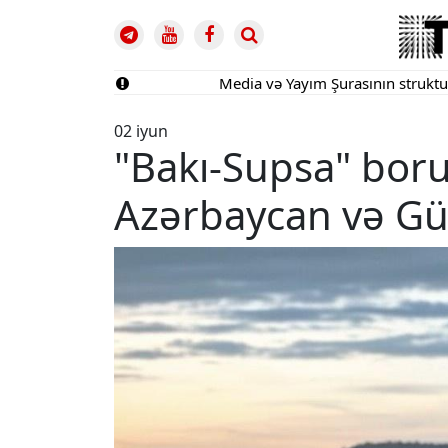
Media və Yayım Şurasının strukturu təsd
02 iyun
"Bakı-Supsa" bor
Azərbaycan və Gür