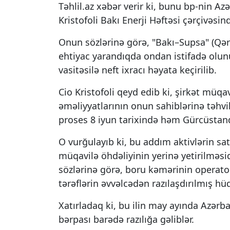
Təhlil.az xəbər verir ki, bunu bp-nin A
Kristofoli Bakı Enerji Həftəsi çərçivəsi
Onun sözlərinə görə, "Bakı–Supsa" (Qər
ehtiyac yarandıqda ondan istifadə olunu
vasitəsilə neft ixracı həyata keçirilib.
Cio Kristofoli qeyd edib ki, şirkət müq
əməliyyatlarının onun sahiblərinə təhvil
proses 8 iyun tarixində həm Gürcüstan
O vurğulayıb ki, bu addım aktivlərin sat
müqavilə öhdəliyinin yerinə yetirilməsid
sözlərinə görə, boru kəmərinin operator
tərəflərin əvvəlcədən razılaşdırılmış hü
Xatırladaq ki, bu ilin may ayında Azərb
bərpası barədə razılığa gəliblər.