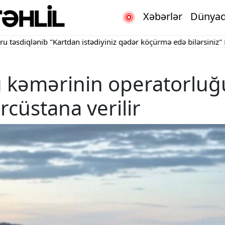
Xəbərlər
Dünya
iqlənib
"Kartdan istədiyiniz qədər köçürmə edə bilərsiniz"
Bakının
u kəmərinin operatorluğ
cüstana verilir