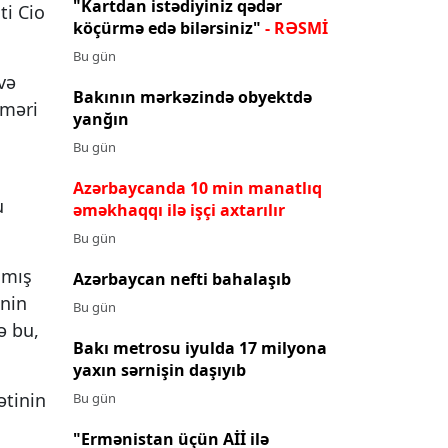
"Kartdan istədiyiniz qədər
ti Cio
köçürmə edə bilərsiniz"
- RƏSMİ
Bu gün
və
Bakının mərkəzində obyektdə
əməri
yanğın
Bu gün
Azərbaycanda 10 min manatlıq
u
əməkhaqqı ilə işçi axtarılır
Bu gün
nmış
Azərbaycan nefti bahalaşıb
inin
Bu gün
ə bu,
Bakı metrosu iyulda 17 milyona
yaxın sərnişin daşıyıb
ətinin
Bu gün
"Ermənistan üçün Aİİ ilə