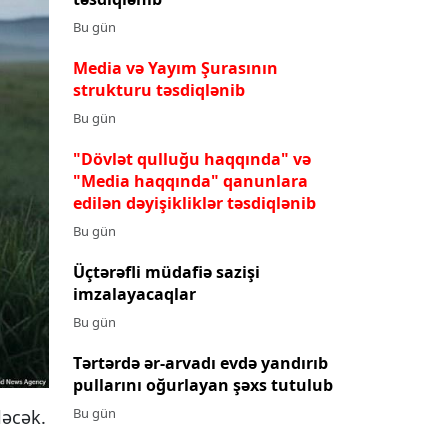
Bu gün
Media və Yayım Şurasının
strukturu təsdiqlənib
Bu gün
"Dövlət qulluğu haqqında" və
"Media haqqında" qanunlara
edilən dəyişikliklər təsdiqlənib
Bu gün
Üçtərəfli müdafiə sazişi
imzalayacaqlar
Bu gün
Tərtərdə ər-arvadı evdə yandırıb
pullarını oğurlayan şəxs tutulub
Bu gün
ləcək.