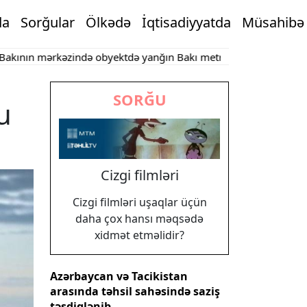
da
Sorğular
Ölkədə
İqtisadiyyatda
Müsahibə
 mərkəzində obyektdə yanğın
Bakı metrosu iyulda 17 milyona yax
SORĞU
u
Cizgi filmləri
Cizgi filmləri uşaqlar üçün
daha çox hansı məqsədə
xidmət etməlidir?
Azərbaycan və Tacikistan
arasında təhsil sahəsində saziş
təsdiqlənib