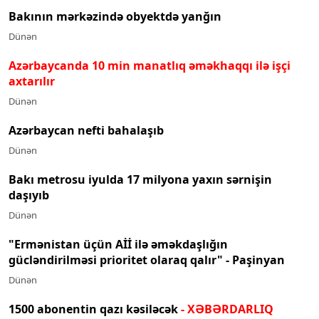
Bakının mərkəzində obyektdə yanğın
Dünən
Azərbaycanda 10 min manatlıq əməkhaqqı ilə işçi
axtarılır
Dünən
Azərbaycan nefti bahalaşıb
Dünən
Bakı metrosu iyulda 17 milyona yaxın sərnişin
daşıyıb
Dünən
"Ermənistan üçün Aİİ ilə əməkdaşlığın
gücləndirilməsi prioritet olaraq qalır" - Paşinyan
Dünən
1500 abonentin qazı kəsiləcək
- XƏBƏRDARLIQ