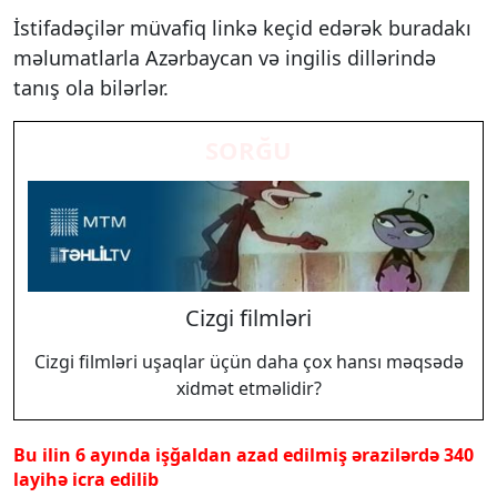
İstifadəçilər müvafiq linkə keçid edərək buradakı
məlumatlarla Azərbaycan və ingilis dillərində
tanış ola bilərlər.
SORĞU
Cizgi filmləri
Cizgi filmləri uşaqlar üçün daha çox hansı məqsədə
xidmət etməlidir?
Bu ilin 6 ayında işğaldan azad edilmiş ərazilərdə 340
layihə icra edilib