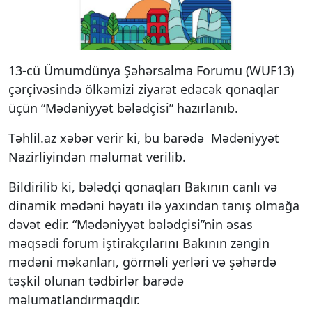
13-cü Ümumdünya Şəhərsalma Forumu (WUF13)
çərçivəsində ölkəmizi ziyarət edəcək qonaqlar
üçün “Mədəniyyət bələdçisi” hazırlanıb.
Təhlil.az xəbər verir ki, bu barədə Mədəniyyət
Nazirliyindən məlumat verilib.
Bildirilib ki, bələdçi qonaqları Bakının canlı və
dinamik mədəni həyatı ilə yaxından tanış olmağa
dəvət edir. “Mədəniyyət bələdçisi”nin əsas
məqsədi forum iştirakçılarını Bakının zəngin
mədəni məkanları, görməli yerləri və şəhərdə
təşkil olunan tədbirlər barədə
məlumatlandırmaqdır.