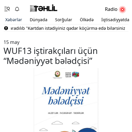
Radio
Xəbərlər
Dünyada
Sorğular
Ölkədə
İqtisadiyyatda
 yaradılıb
"Kartdan istədiyiniz qədər köçürmə edə bilərsiniz"
Bak
15 may
WUF13 iştirakçıları üçün
“Mədəniyyət bələdçisi”