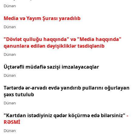
Dünən
Media və Yayım Şurası yaradılıb
Dünən
"Dövlət qulluğu haqqında" və "Media haqqında"
qanunlara edilən dəyişikliklər təsdiqlənib
Dünən
Üçtərəfli müdafiə sazişi imzalayacaqlar
Dünən
Tərtərdə ər-arvadı evdə yandırıb pullarını oğurlayan
şəxs tutulub
Dünən
"Kartdan istədiyiniz qədər köçürmə edə bilərsiniz"
-
RƏSMİ
Dünən