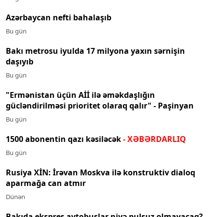
Azərbaycan nefti bahalaşıb
Bu gün
Bakı metrosu iyulda 17 milyona yaxın sərnişin
daşıyıb
Bu gün
"Ermənistan üçün Aİİ ilə əməkdaşlığın
gücləndirilməsi prioritet olaraq qalır" - Paşinyan
Bu gün
1500 abonentin qazı kəsiləcək
- XƏBƏRDARLIQ
Bu gün
Rusiya XİN: İrəvan Moskva ilə konstruktiv dialoq
aparmağa can atmır
Dünən
Bakıda ekspres avtobuslar niyə pulsuz olmayacaq?