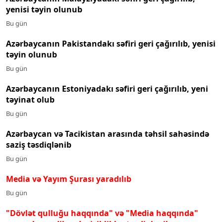
yenisi təyin olunub
Bu gün
Azərbaycanın Pakistandakı səfiri geri çağırılıb, yenisi
təyin olunub
Bu gün
Azərbaycanın Estoniyadakı səfiri geri çağırılıb, yeni
təyinat olub
Bu gün
Azərbaycan və Tacikistan arasında təhsil sahəsində
saziş təsdiqlənib
Bu gün
Media və Yayım Şurası yaradılıb
Bu gün
"Dövlət qulluğu haqqında" və "Media haqqında"