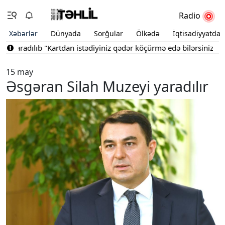
Radio
Xəbərlər
Dünyada
Sorğular
Ölkədə
İqtisadiyyatda
yaradılıb
"Kartdan istədiyiniz qədər köçürmə edə bilərsiniz"
Bakı
15 may
Əsgəran Silah Muzeyi yaradılır