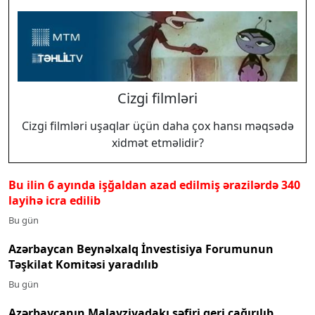
Cizgi filmləri
Cizgi filmləri uşaqlar üçün daha çox hansı məqsədə
xidmət etməlidir?
Bu ilin 6 ayında işğaldan azad edilmiş ərazilərdə 340
layihə icra edilib
Bu gün
Azərbaycan Beynəlxalq İnvestisiya Forumunun
Təşkilat Komitəsi yaradılıb
Bu gün
Azərbaycanın Malayziyadakı səfiri geri çağırılıb,