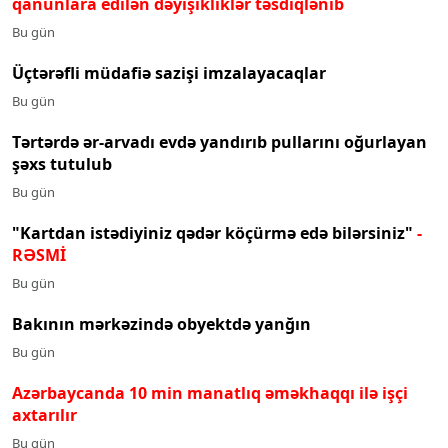
qanunlara edilən dəyişikliklər təsdiqlənib
Bu gün
Üçtərəfli müdafiə sazişi imzalayacaqlar
Bu gün
Tərtərdə ər-arvadı evdə yandırıb pullarını oğurlayan
şəxs tutulub
Bu gün
"Kartdan istədiyiniz qədər köçürmə edə bilərsiniz"
-
RƏSMİ
Bu gün
Bakının mərkəzində obyektdə yanğın
Bu gün
Azərbaycanda 10 min manatlıq əməkhaqqı ilə işçi
axtarılır
Bu gün