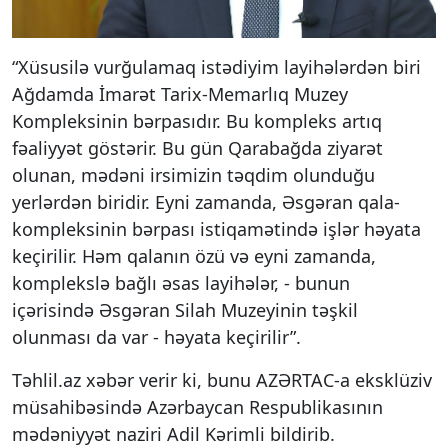
“Xüsusilə vurğulamaq istədiyim layihələrdən biri
Ağdamda İmarət Tarix-Memarlıq Muzey
Kompleksinin bərpasıdır. Bu kompleks artıq
fəaliyyət göstərir. Bu gün Qarabağda ziyarət
olunan, mədəni irsimizin təqdim olunduğu
yerlərdən biridir. Eyni zamanda, Əsgəran qala-
kompleksinin bərpası istiqamətində işlər həyata
keçirilir. Həm qalanın özü və eyni zamanda,
komplekslə bağlı əsas layihələr, - bunun
içərisində Əsgəran Silah Muzeyinin təşkil
olunması da var - həyata keçirilir”.
Təhlil.az xəbər verir ki, bunu AZƏRTAC-a eksklüziv
müsahibəsində Azərbaycan Respublikasının
mədəniyyət naziri Adil Kərimli bildirib.