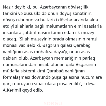
Nazir deyib ki, bu, Azərbaycanın dövlətçilik
tarixini və xüsusilə də onun döyüş sənətinin,
döyüş ruhunun və bu tarixi dövrlər ərzində əldə
etdiyi silahlarla bağlı məlumatların elmi əsaslarla
insanlara çatdırılmasını təmin edən ilk muzey
olacaq. “Silah muzeyinin orada olmasının rəmzi
mənası var. Belə ki, Əsgəran qalası Qarabağ
xanlığının əsas mühafizə dayağı, onun əsas
qalxanı olub. Azərbaycan memarlığının parlaq
nümunələrindən hesab olunan qala Əsgəranın
müdafiə sistemi kimi Qarabağ xanlığının
formalaşması dövründə Şuşa qalasına hücumlara
qarşı qoruyucu sipər olaraq inşa edilib”, - deyə
A.Kərimli qeyd edib.
SORĞU