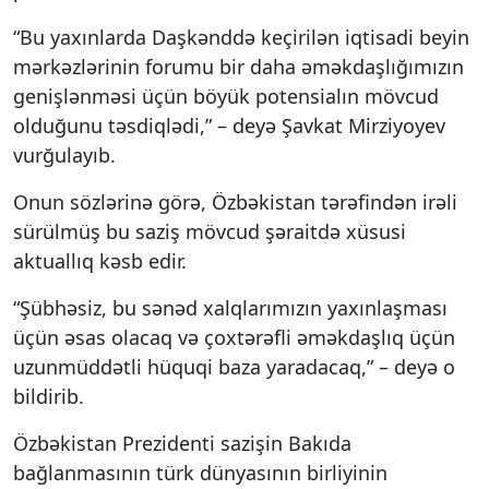
“Bu yaxınlarda Daşkənddə keçirilən iqtisadi beyin
mərkəzlərinin forumu bir daha əməkdaşlığımızın
genişlənməsi üçün böyük potensialın mövcud
olduğunu təsdiqlədi,” – deyə Şavkat Mirziyoyev
vurğulayıb.
Onun sözlərinə görə, Özbəkistan tərəfindən irəli
sürülmüş bu saziş mövcud şəraitdə xüsusi
aktuallıq kəsb edir.
“Şübhəsiz, bu sənəd xalqlarımızın yaxınlaşması
üçün əsas olacaq və çoxtərəfli əməkdaşlıq üçün
uzunmüddətli hüquqi baza yaradacaq,” – deyə o
bildirib.
Özbəkistan Prezidenti sazişin Bakıda
bağlanmasının türk dünyasının birliyinin