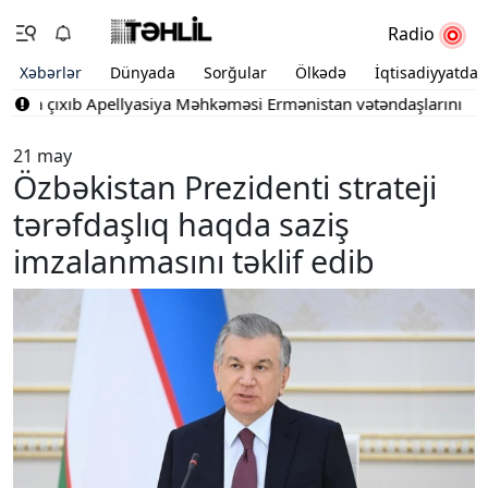
Radio
Xəbərlər
Dünyada
Sorğular
Ölkədə
İqtisadiyyatda
ışa çıxıb
Apellyasiya Məhkəməsi Ermənistan vətəndaşlarının şikayə
21 may
Özbəkistan Prezidenti strateji
tərəfdaşlıq haqda saziş
imzalanmasını təklif edib