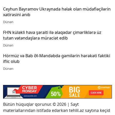
Ceyhun Bayramov Ukraynada həlak olan müdafiəçilərin
xatirəsini anıb
Dünən
FHN küləkli hava şəraiti ilə əlaqədar çimərliklərə üz
tutan vətəndaşlara müraciət edib
Dünən
Hörmüz və Bab Əl-Məndəbdə gəmilərin hərəkəti faktiki
iflic olub
Dünən
Bütün hüquqlar qorunur. © 2026 | Sayt
materiallarından istifadə edərkən tehlil.az saytına keçid