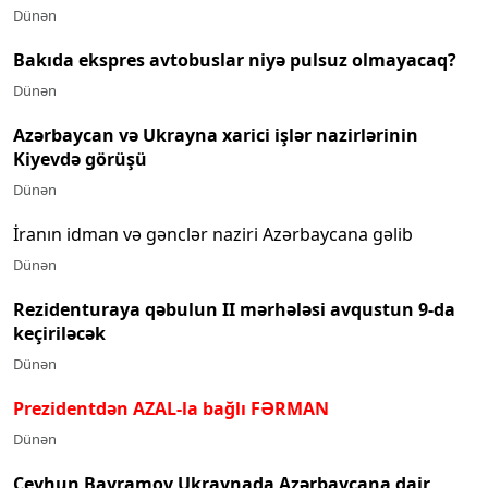
Dünən
Bakıda ekspres avtobuslar niyə pulsuz olmayacaq?
Dünən
Azərbaycan və Ukrayna xarici işlər nazirlərinin
Kiyevdə görüşü
Dünən
İranın idman və gənclər naziri Azərbaycana gəlib
Dünən
Rezidenturaya qəbulun II mərhələsi avqustun 9-da
keçiriləcək
Dünən
Prezidentdən AZAL-la bağlı FƏRMAN
Dünən
Ceyhun Bayramov Ukraynada Azərbaycana dair