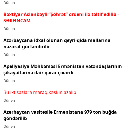
Dünən
Bəxtiyar Aslanbəyli “Şöhrət” ordeni ilə təltif edilib
-
SƏRƏNCAM
Dünən
Azərbaycana idxal olunan qeyri-qida mallarına
nəzarət gücləndirilir
Dünən
Apellyasiya Məhkəməsi Ermənistan vətəndaşlarının
şikayətlərinə dair qərar çıxardı
Dünən
Bu ixtisaslara maraq kəskin azalıb
Dünən
Azərbaycan vasitəsilə Ermənistana 979 ton buğda
göndərilib
Dünən