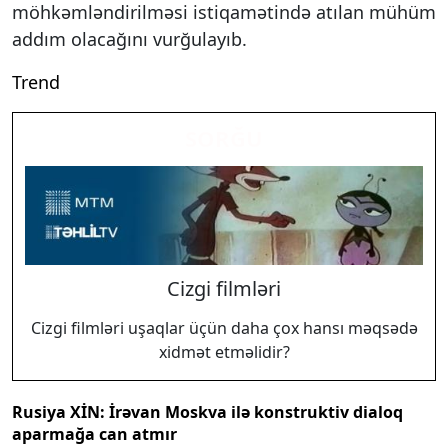
möhkəmləndirilməsi istiqamətində atılan mühüm
addım olacağını vurğulayıb.
Trend
SORĞU
Cizgi filmləri
Cizgi filmləri uşaqlar üçün daha çox hansı məqsədə
xidmət etməlidir?
Rusiya XİN: İrəvan Moskva ilə konstruktiv dialoq
aparmağa can atmır