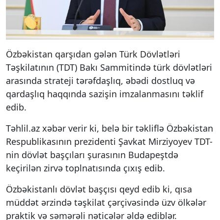
Özbəkistan qarşıdan gələn Türk Dövlətləri
Təşkilatının (TDT) Bakı Sammitində türk dövlətləri
arasında strateji tərəfdaşlıq, əbədi dostluq və
qardaşlıq haqqında sazişin imzalanmasını təklif
edib.
Təhlil.az xəbər verir ki, belə bir təkliflə Özbəkistan
Respublikasının prezidenti Şavkat Mirziyoyev TDT-
nin dövlət başçıları şurasının Budapeştdə
keçirilən zirvə toplnatısında çıxış edib.
Özbəkistanlı dövlət başçısı qeyd edib ki, qısa
müddət ərzində təşkilat çərçivəsində üzv ölkələr
praktik və səmərəli nəticələr əldə ediblər.