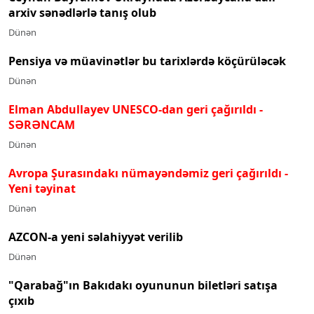
arxiv sənədlərlə tanış olub
Dünən
Pensiya və müavinətlər bu tarixlərdə köçürüləcək
Dünən
Elman Abdullayev UNESCO-dan geri çağırıldı
-
SƏRƏNCAM
Dünən
Avropa Şurasındakı nümayəndəmiz geri çağırıldı -
Yeni təyinat
Dünən
AZCON-a yeni səlahiyyət verilib
Dünən
"Qarabağ"ın Bakıdakı oyununun biletləri satışa
çıxıb