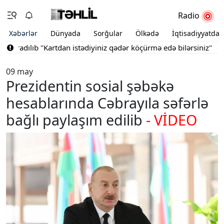
Radio
Xəbərlər
Dünyada
Sorğular
Ölkədə
İqtisadiyyatda
aradılıb
"Kartdan istədiyiniz qədər köçürmə edə bilərsiniz"
Bakın
09 may
Prezidentin sosial şəbəkə
hesablarında Cəbrayıla səfərlə
bağlı paylaşım edilib
- VİDEO