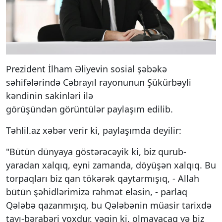
Prezident İlham Əliyevin sosial şəbəkə
səhifələrində Cəbrayıl rayonunun Şükürbəyli
kəndinin sakinləri ilə
görüşündən görüntülər paylaşım edilib.
Təhlil.az xəbər verir ki, paylaşımda deyilir:
"Bütün dünyaya göstərəcəyik ki, biz qurub-
yaradan xalqıq, eyni zamanda, döyüşən xalqıq. Bu
torpaqları biz qan tökərək qaytarmışıq, - Allah
bütün şəhidlərimizə rəhmət eləsin, - parlaq
Qələbə qazanmışıq, bu Qələbənin müasir tarixdə
tayı-bərabəri yoxdur, yəqin ki, olmayacaq və biz