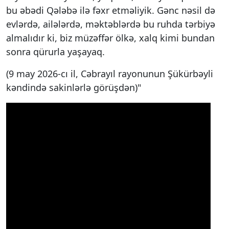
bu əbədi Qələbə ilə fəxr etməliyik. Gənc nəsil də
evlərdə, ailələrdə, məktəblərdə bu ruhda tərbiyə
almalıdır ki, biz müzəffər ölkə, xalq kimi bundan
sonra qürurla yaşayaq.
(9 may 2026-cı il, Cəbrayıl rayonunun Şükürbəyli
kəndində sakinlərlə görüşdən)"