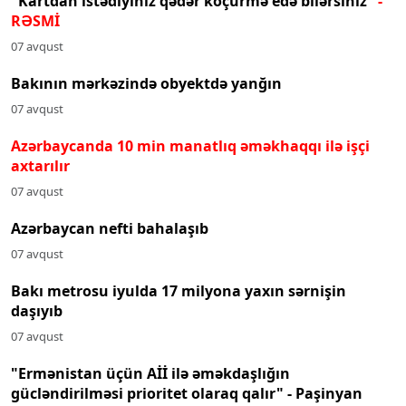
"Kartdan istədiyiniz qədər köçürmə edə bilərsiniz"
-
RƏSMİ
07 avqust
Bakının mərkəzində obyektdə yanğın
07 avqust
Azərbaycanda 10 min manatlıq əməkhaqqı ilə işçi
axtarılır
07 avqust
Azərbaycan nefti bahalaşıb
07 avqust
Bakı metrosu iyulda 17 milyona yaxın sərnişin
daşıyıb
07 avqust
"Ermənistan üçün Aİİ ilə əməkdaşlığın
gücləndirilməsi prioritet olaraq qalır" - Paşinyan