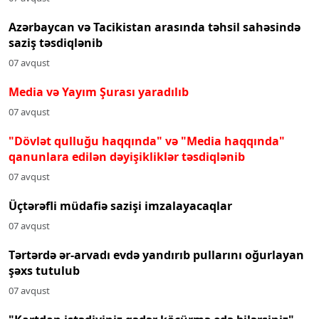
Azərbaycan və Tacikistan arasında təhsil sahəsində
saziş təsdiqlənib
07 avqust
Media və Yayım Şurası yaradılıb
07 avqust
"Dövlət qulluğu haqqında" və "Media haqqında"
qanunlara edilən dəyişikliklər təsdiqlənib
07 avqust
Üçtərəfli müdafiə sazişi imzalayacaqlar
07 avqust
Tərtərdə ər-arvadı evdə yandırıb pullarını oğurlayan
şəxs tutulub
07 avqust