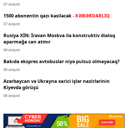
07 avqust
1500 abonentin qazı kəsiləcək
- XƏBƏRDARLIQ
07 avqust
Rusiya XİN: İrəvan Moskva ilə konstruktiv dialoq
aparmağa can atmır
06 avqust
Bakıda ekspres avtobuslar niyə pulsuz olmayacaq?
06 avqust
Azərbaycan və Ukrayna xarici işlər nazirlərinin
Kiyevdə görüşü
06 avqust