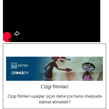
SORĞU
Cizgi filmləri
Cizgi filmləri uşaqlar üçün daha çox hansı məqsədə
xidmət etməlidir?