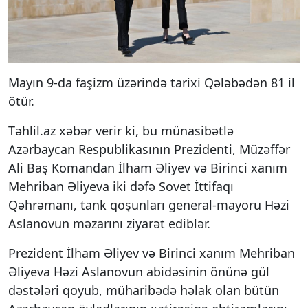
Mayın 9-da faşizm üzərində tarixi Qələbədən 81 il
ötür.
Təhlil.az xəbər verir ki, bu münasibətlə
Azərbaycan Respublikasının Prezidenti, Müzəffər
Ali Baş Komandan İlham Əliyev və Birinci xanım
Mehriban Əliyeva iki dəfə Sovet İttifaqı
Qəhrəmanı, tank qoşunları general-mayoru Həzi
Aslanovun məzarını ziyarət ediblər.
Prezident İlham Əliyev və Birinci xanım Mehriban
Əliyeva Həzi Aslanovun abidəsinin önünə gül
dəstələri qoyub, müharibədə həlak olan bütün