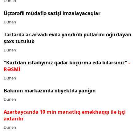
Dünən
Üçtərəfli müdafiə sazişi imzalayacaqlar
Dünən
Tərtərdə ər-arvadı evdə yandırıb pullarını oğurlayan
şəxs tutulub
Dünən
"Kartdan istədiyiniz qədər köçürmə edə bilərsiniz"
-
RƏSMİ
Dünən
Bakının mərkəzində obyektdə yanğın
Dünən
Azərbaycanda 10 min manatlıq əməkhaqqı ilə işçi
axtarılır
Dünən