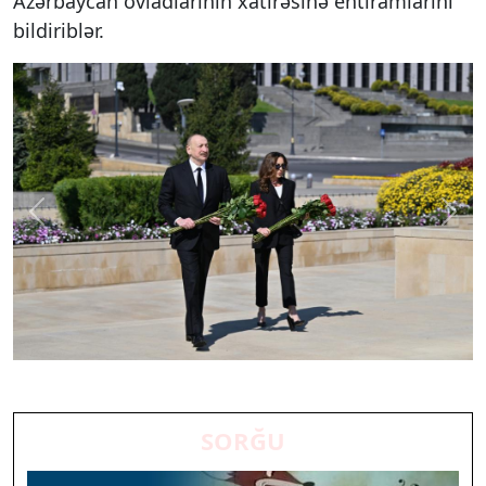
Azərbaycan övladlarının xatirəsinə ehtiramlarını
bildiriblər.
Previous
Next
SORĞU