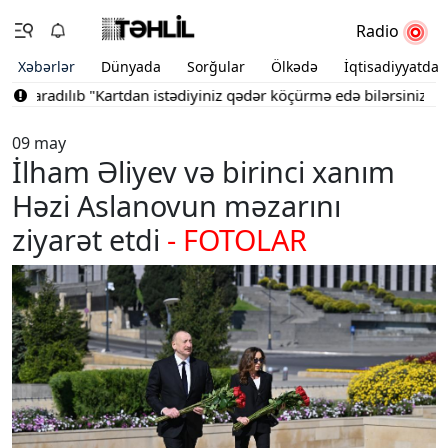
Radio
Xəbərlər
Dünyada
Sorğular
Ölkədə
İqtisadiyyatda
yaradılıb
"Kartdan istədiyiniz qədər köçürmə edə bilərsiniz"
Bakın
09 may
İlham Əliyev və birinci xanım
Həzi Aslanovun məzarını
ziyarət etdi
- FOTOLAR