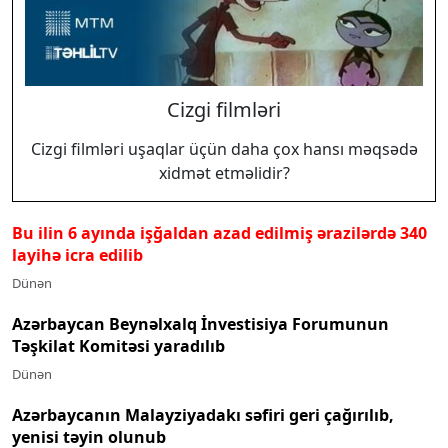
Cizgi filmləri
Cizgi filmləri uşaqlar üçün daha çox hansı məqsədə
xidmət etməlidir?
Bu ilin 6 ayında işğaldan azad edilmiş ərazilərdə 340
layihə icra edilib
Dünən
Azərbaycan Beynəlxalq İnvestisiya Forumunun
Təşkilat Komitəsi yaradılıb
Dünən
Azərbaycanın Malayziyadakı səfiri geri çağırılıb,
yenisi təyin olunub