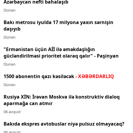
Azərbaycan nefti bahalaşıb
Dünən
Bakı metrosu iyulda 17 milyona yaxın sərnişin
daşıyıb
Dünən
"Ermənistan üçün Aİİ ilə əməkdaşlığın
gücləndirilməsi prioritet olaraq qalır" - Paşinyan
Dünən
1500 abonentin qazı kəsiləcək
- XƏBƏRDARLIQ
Dünən
Rusiya XİN: İrəvan Moskva ilə konstruktiv dialoq
aparmağa can atmır
06 avqust
Bakıda ekspres avtobuslar niyə pulsuz olmayacaq?
06 avqust