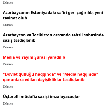
Dünən
Azərbaycanın Estoniyadakı səfiri geri çağırılıb, yeni
təyinat olub
Dünən
Azərbaycan və Tacikistan arasında təhsil sahəsində
saziş təsdiqlənib
Dünən
Media və Yayım Şurası yaradılıb
Dünən
"Dövlət qulluğu haqqında" və "Media haqqında"
qanunlara edilən dəyişikliklər təsdiqlənib
Dünən
Üçtərəfli müdafiə sazişi imzalayacaqlar
Dünən