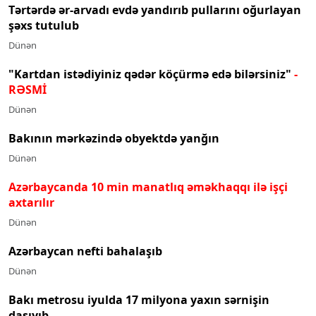
Tərtərdə ər-arvadı evdə yandırıb pullarını oğurlayan
şəxs tutulub
Dünən
"Kartdan istədiyiniz qədər köçürmə edə bilərsiniz"
-
RƏSMİ
Dünən
Bakının mərkəzində obyektdə yanğın
Dünən
Azərbaycanda 10 min manatlıq əməkhaqqı ilə işçi
axtarılır
Dünən
Azərbaycan nefti bahalaşıb
Dünən
Bakı metrosu iyulda 17 milyona yaxın sərnişin
daşıyıb