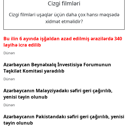
Cizgi filmləri
Cizgi filmləri uşaqlar üçün daha çox hansı məqsədə
xidmət etməlidir?
Bu ilin 6 ayında işğaldan azad edilmiş ərazilərdə 340
layihə icra edilib
Dünən
Azərbaycan Beynəlxalq İnvestisiya Forumunun
Təşkilat Komitəsi yaradılıb
Dünən
Azərbaycanın Malayziyadakı səfiri geri çağırılıb,
yenisi təyin olunub
Dünən
Azərbaycanın Pakistandakı səfiri geri çağırılıb, yenisi
təyin olunub