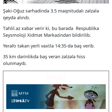
Şəki-Oğuz sərhədində 3.5 maqnitudalı zəlzələ
qeydə alınıb.
Təhlil.az xəbər verir ki, bu barədə Respublika
Seysmoloji Xidmət Mərkəzindən bildirilib.
Yeraltı təkan yerli vaxtla 14:35-də baş verib.
35 km dərinlikdə baş verən zəlzələ hiss
olunmayıb.
SORĞU