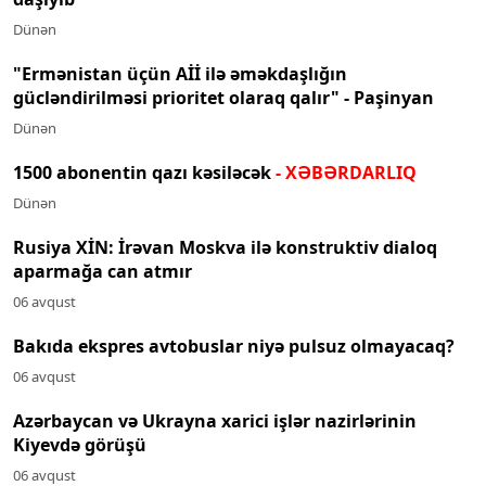
Dünən
"Ermənistan üçün Aİİ ilə əməkdaşlığın
gücləndirilməsi prioritet olaraq qalır" - Paşinyan
Dünən
1500 abonentin qazı kəsiləcək
- XƏBƏRDARLIQ
Dünən
Rusiya XİN: İrəvan Moskva ilə konstruktiv dialoq
aparmağa can atmır
06 avqust
Bakıda ekspres avtobuslar niyə pulsuz olmayacaq?
06 avqust
Azərbaycan və Ukrayna xarici işlər nazirlərinin
Kiyevdə görüşü
06 avqust