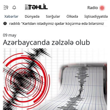
Radio
Xəbərlər
Dünyada
Sorğular
Ölkədə
İqtisadiyyatda
 yaradılıb
"Kartdan istədiyiniz qədər köçürmə edə bilərsiniz"
Bak
09 may
Azərbaycanda zəlzələ olub