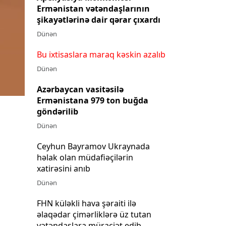
Ermənistan vətəndaşlarının
şikayətlərinə dair qərar çıxardı
Dünən
Bu ixtisaslara maraq kəskin azalıb
Dünən
Azərbaycan vasitəsilə
Ermənistana 979 ton buğda
göndərilib
Dünən
Ceyhun Bayramov Ukraynada
həlak olan müdafiəçilərin
xatirəsini anıb
Dünən
FHN küləkli hava şəraiti ilə
əlaqədar çimərliklərə üz tutan
vətəndaşlara müraciət edib