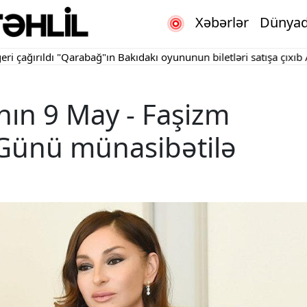
Xəbərlər
Dünya
ldı
"Qarabağ"ın Bakıdakı oyununun biletləri satışa çıxıb
Apellyas
nın 9 May - Faşizm
Günü münasibətilə