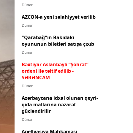
Dünən
AZCON-a yeni səlahiyyət verilib
Dünən
"Qarabağ"ın Bakıdakı
oyununun biletləri satışa çıxıb
Dünən
Bəxtiyar Aslanbəyli “Şöhrət”
ordeni ilə təltif edilib
-
SƏRƏNCAM
Dünən
Azərbaycana idxal olunan qeyri-
qida mallarına nəzarət
gücləndirilir
Dünən
Apellyasiya Məhkəməsi