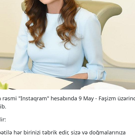
va rəsmi "Instaqram" hesabında 9 May - Faşizm üzərin
ib.
ir:
lə hər birinizi təbrik edir, sizə və doğmalarınıza