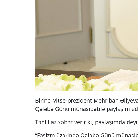
Birinci vitse-prezident Mehriban Əliye
Qələbə Günü münasibətilə paylaşım ed
Təhlil.az xəbər verir ki, paylaşımda deyil
“Faşizm üzərində Qələbə Günü münasibəti