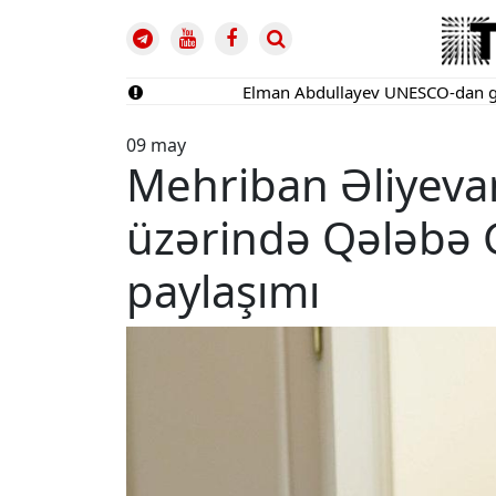
Elman Abdullayev UNESCO-dan geri çağırı
09 may
Mehriban Əliyeva
üzərində Qələbə 
paylaşımı