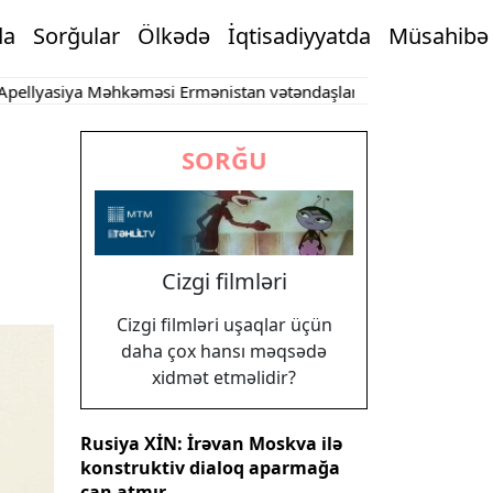
da
Sorğular
Ölkədə
İqtisadiyyatda
Müsahibə
iya Məhkəməsi Ermənistan vətəndaşlarının şikayətlərinə dair qəra
SORĞU
Cizgi filmləri
Cizgi filmləri uşaqlar üçün
daha çox hansı məqsədə
xidmət etməlidir?
Rusiya XİN: İrəvan Moskva ilə
konstruktiv dialoq aparmağa
can atmır