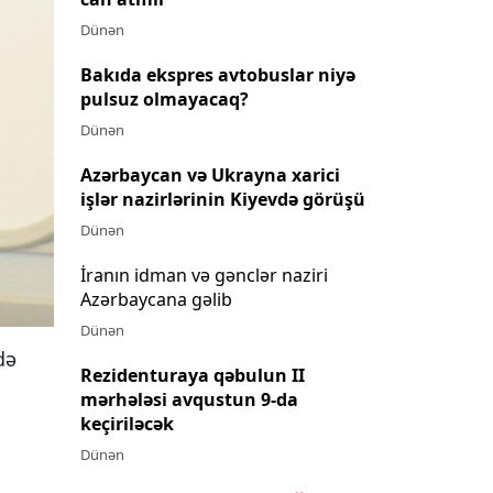
Dünən
Bakıda ekspres avtobuslar niyə
pulsuz olmayacaq?
Dünən
Azərbaycan və Ukrayna xarici
işlər nazirlərinin Kiyevdə görüşü
Dünən
İranın idman və gənclər naziri
Azərbaycana gəlib
Dünən
də
Rezidenturaya qəbulun II
mərhələsi avqustun 9-da
keçiriləcək
Dünən