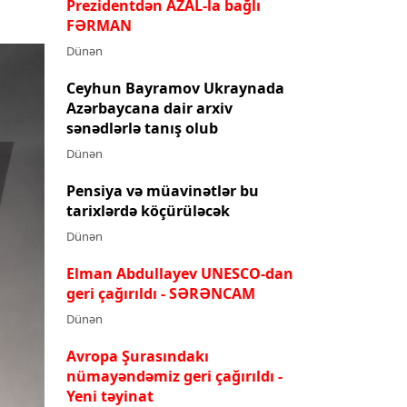
Prezidentdən AZAL-la bağlı
FƏRMAN
Dünən
Ceyhun Bayramov Ukraynada
Azərbaycana dair arxiv
sənədlərlə tanış olub
Dünən
Pensiya və müavinətlər bu
tarixlərdə köçürüləcək
Dünən
Elman Abdullayev UNESCO-dan
geri çağırıldı
- SƏRƏNCAM
Dünən
Avropa Şurasındakı
nümayəndəmiz geri çağırıldı -
Yeni təyinat