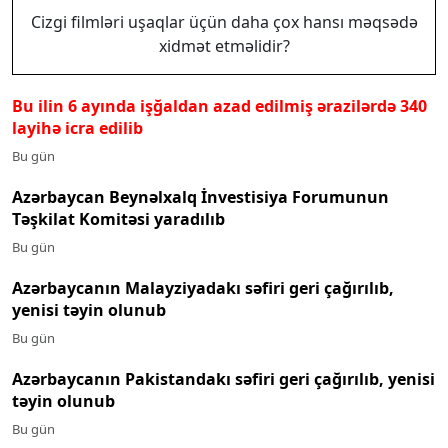
Cizgi filmləri uşaqlar üçün daha çox hansı məqsədə
xidmət etməlidir?
Bu ilin 6 ayında işğaldan azad edilmiş ərazilərdə 340
layihə icra edilib
Bu gün
Azərbaycan Beynəlxalq İnvestisiya Forumunun
Təşkilat Komitəsi yaradılıb
Bu gün
Azərbaycanın Malayziyadakı səfiri geri çağırılıb,
yenisi təyin olunub
Bu gün
Azərbaycanın Pakistandakı səfiri geri çağırılıb, yenisi
təyin olunub
Bu gün