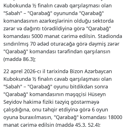
Kubokunda ½ finalın cavab qarşılaşması olan
"Sabah" – "Qarabağ" oyununda "Qarabağ"
komandasının azarkeşlərinin olduğu sektorda
zərər və dağıntı törədildiyinə görə "Qarabağ"
komandası 5000 manat cərimə edilsin. Stadionda
sındırılmış 70 ədəd oturacağa görə dəymiş zərər
"Qarabağ" komandası tərəfindən qarşılansın
(maddə 86.3);
22 aprel 2026-cı il tarixində Bizon Azərbaycan
Kubokunda ½ finalın cavab qarşılaşması olan
"Sabah" – "Qarabağ" oyunu bitdikdən sonra
"Qarabağ" komandasının məşqçisi Hüseyn
Seyidov hakimə fiziki təzyiq göstərməyə
çalışdığına, onu təhqir etdiyinə görə 6 oyun
oyuna buraxılmasın, "Qarabağ" komandası 18000
manat cərimə edilsin (maddə 45.3, 52.4);