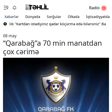
Radio
Xəbərlər
Dünyada
Sorğular
Ölkədə
İqtisadiyyatda
ılıb
"Kartdan istədiyiniz qədər köçürmə edə bilərsiniz"
Bakının m
08 may
“Qarabağ”a 70 min manatdan
çox cərimə