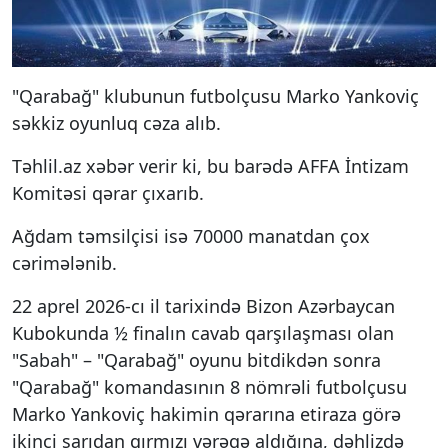
"Qarabağ" klubunun futbolçusu Marko Yankoviç
səkkiz oyunluq cəza alıb.
Təhlil.az xəbər verir ki, bu barədə AFFA İntizam
Komitəsi qərar çıxarıb.
Ağdam təmsilçisi isə 70000 manatdan çox
cərimələnib.
22 aprel 2026-cı il tarixində Bizon Azərbaycan
Kubokunda ½ finalın cavab qarşılaşması olan
"Sabah" – "Qarabağ" oyunu bitdikdən sonra
"Qarabağ" komandasının 8 nömrəli futbolçusu
Marko Yankoviç hakimin qərarına etiraza görə
ikinci sarıdan qırmızı vərəqə aldığına, dəhlizdə