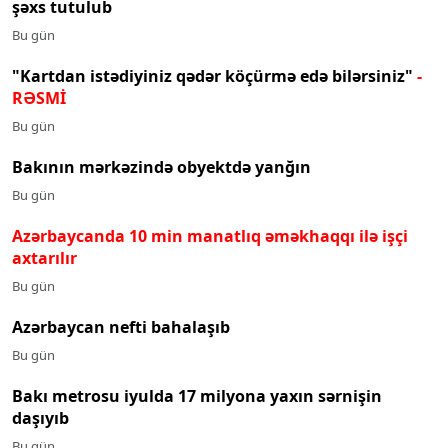
şəxs tutulub
Bu gün
"Kartdan istədiyiniz qədər köçürmə edə bilərsiniz"
-
RƏSMİ
Bu gün
Bakının mərkəzində obyektdə yanğın
Bu gün
Azərbaycanda 10 min manatlıq əməkhaqqı ilə işçi
axtarılır
Bu gün
Azərbaycan nefti bahalaşıb
Bu gün
Bakı metrosu iyulda 17 milyona yaxın sərnişin
daşıyıb
Bu gün