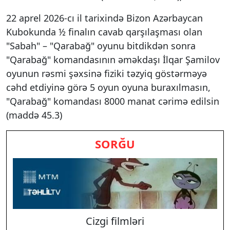
22 aprel 2026-cı il tarixində Bizon Azərbaycan
Kubokunda ½ finalın cavab qarşılaşması olan
"Sabah" – "Qarabağ" oyunu bitdikdən sonra
"Qarabağ" komandasının əməkdaşı İlqar Şamilov
oyunun rəsmi şəxsinə fiziki təzyiq göstərməyə
cəhd etdiyinə görə 5 oyun oyuna buraxılmasın,
"Qarabağ" komandası 8000 manat cərimə edilsin
(maddə 45.3)
SORĞU
Cizgi filmləri