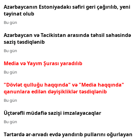
Azərbaycanın Estoniyadakı səfiri geri çağırılıb, yeni
təyinat olub
Bu gün
Azərbaycan və Tacikistan arasında təhsil sahəsində
saziş təsdiqlənib
Bu gün
Media və Yayım Şurası yaradılıb
Bu gün
"Dövlət qulluğu haqqında" və "Media haqqında"
qanunlara edilən dəyişikliklər təsdiqlənib
Bu gün
Üçtərəfli müdafiə sazişi imzalayacaqlar
Bu gün
Tərtərdə ər-arvadı evdə yandırıb pullarını oğurlayan