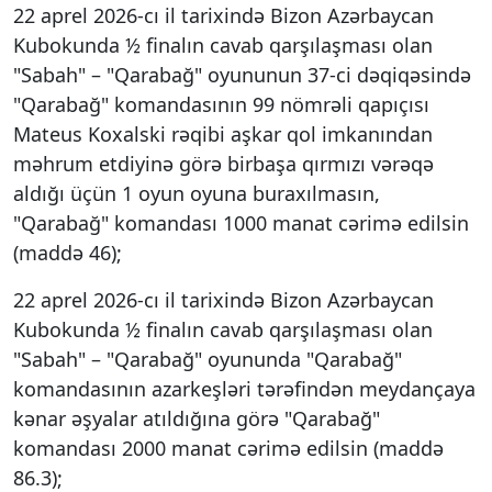
22 aprel 2026-cı il tarixində Bizon Azərbaycan
Kubokunda ½ finalın cavab qarşılaşması olan
"Sabah" – "Qarabağ" oyununun 37-ci dəqiqəsində
"Qarabağ" komandasının 99 nömrəli qapıçısı
Mateus Koxalski rəqibi aşkar qol imkanından
məhrum etdiyinə görə birbaşa qırmızı vərəqə
aldığı üçün 1 oyun oyuna buraxılmasın,
"Qarabağ" komandası 1000 manat cərimə edilsin
(maddə 46);
22 aprel 2026-cı il tarixində Bizon Azərbaycan
Kubokunda ½ finalın cavab qarşılaşması olan
"Sabah" – "Qarabağ" oyununda "Qarabağ"
komandasının azarkeşləri tərəfindən meydançaya
kənar əşyalar atıldığına görə "Qarabağ"
komandası 2000 manat cərimə edilsin (maddə
86.3);