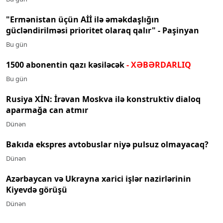
"Ermənistan üçün Aİİ ilə əməkdaşlığın
gücləndirilməsi prioritet olaraq qalır" - Paşinyan
Bu gün
1500 abonentin qazı kəsiləcək
- XƏBƏRDARLIQ
Bu gün
Rusiya XİN: İrəvan Moskva ilə konstruktiv dialoq
aparmağa can atmır
Dünən
Bakıda ekspres avtobuslar niyə pulsuz olmayacaq?
Dünən
Azərbaycan və Ukrayna xarici işlər nazirlərinin
Kiyevdə görüşü
Dünən