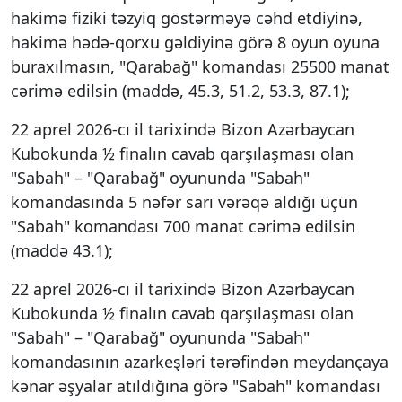
hakimə fiziki təzyiq göstərməyə cəhd etdiyinə,
hakimə hədə-qorxu gəldiyinə görə 8 oyun oyuna
buraxılmasın, "Qarabağ" komandası 25500 manat
cərimə edilsin (maddə, 45.3, 51.2, 53.3, 87.1);
22 aprel 2026-cı il tarixində Bizon Azərbaycan
Kubokunda ½ finalın cavab qarşılaşması olan
"Sabah" – "Qarabağ" oyununda "Sabah"
komandasında 5 nəfər sarı vərəqə aldığı üçün
"Sabah" komandası 700 manat cərimə edilsin
(maddə 43.1);
22 aprel 2026-cı il tarixində Bizon Azərbaycan
Kubokunda ½ finalın cavab qarşılaşması olan
"Sabah" – "Qarabağ" oyununda "Sabah"
komandasının azarkeşləri tərəfindən meydançaya
kənar əşyalar atıldığına görə "Sabah" komandası