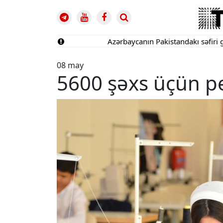
Azərbaycanın Pakistandakı səfiri geri çağı
08 may
5600 şəxs üçün peş