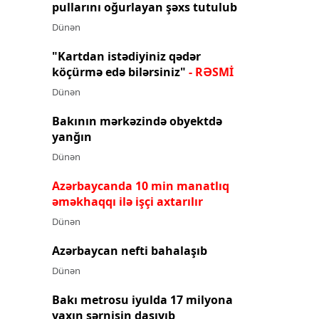
pullarını oğurlayan şəxs tutulub
Dünən
"Kartdan istədiyiniz qədər
köçürmə edə bilərsiniz"
- RƏSMİ
Dünən
Bakının mərkəzində obyektdə
yanğın
Dünən
Azərbaycanda 10 min manatlıq
əməkhaqqı ilə işçi axtarılır
Dünən
Azərbaycan nefti bahalaşıb
Dünən
Bakı metrosu iyulda 17 milyona
yaxın sərnişin daşıyıb