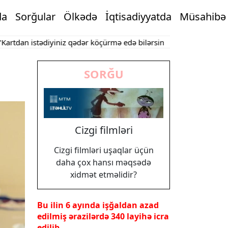
da
Sorğular
Ölkədə
İqtisadiyyatda
Müsahibə
n istədiyiniz qədər köçürmə edə bilərsiniz"
Bakının mərkəzində o
SORĞU
Cizgi filmləri
Cizgi filmləri uşaqlar üçün
daha çox hansı məqsədə
xidmət etməlidir?
Bu ilin 6 ayında işğaldan azad
edilmiş ərazilərdə 340 layihə icra
edilib