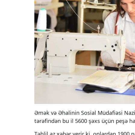
Əmək və Əhalinin Sosial Müdafiəsi Nazi
tərəfindən bu il 5600 şəxs üçün peşə haz
Təhlil.az xəbər verir ki, onlardan 1900