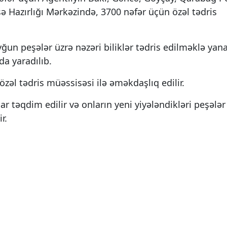
ə Hazırlığı Mərkəzində, 3700 nəfər üçün özəl tədris
ğun peşələr üzrə nəzəri biliklər tədris edilməklə yana
da yaradılıb.
özəl tədris müəssisəsi ilə əməkdaşlıq edilir.
r təqdim edilir və onların yeni yiyələndikləri peşələr
r.