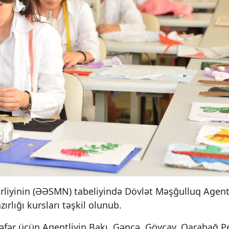
rliyinin (ƏƏSMN) tabeliyində Dövlət Məşğulluq Agentl
ırlığı kursları təşkil olunub.
 nəfər üçün Agentliyin Bakı, Gəncə, Göyçay, Qarabağ P