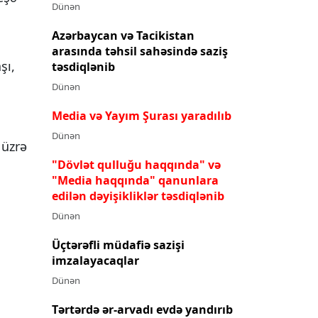
Dünən
Azərbaycan və Tacikistan
arasında təhsil sahəsində saziş
şı,
təsdiqlənib
Dünən
Media və Yayım Şurası yaradılıb
Dünən
 üzrə
"Dövlət qulluğu haqqında" və
"Media haqqında" qanunlara
edilən dəyişikliklər təsdiqlənib
Dünən
Üçtərəfli müdafiə sazişi
imzalayacaqlar
Dünən
Tərtərdə ər-arvadı evdə yandırıb