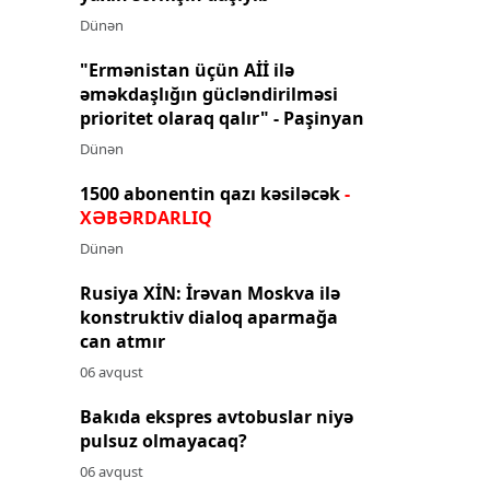
Dünən
"Ermənistan üçün Aİİ ilə
əməkdaşlığın gücləndirilməsi
prioritet olaraq qalır" - Paşinyan
Dünən
1500 abonentin qazı kəsiləcək
-
XƏBƏRDARLIQ
Dünən
Rusiya XİN: İrəvan Moskva ilə
konstruktiv dialoq aparmağa
can atmır
06 avqust
Bakıda ekspres avtobuslar niyə
pulsuz olmayacaq?
06 avqust