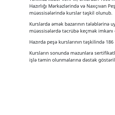
Hazırlığı Mərkəzlərində və Naxçıvan Peş
müəssisələrində kurslar təşkil olunub.
Kurslarda əmək bazarının tələblərinə uy
müəssisələrdə təcrübə keçmək imkanı 
Hazırda peşə kurslarının təşkilində 186 
Kursların sonunda məzunlara sertifikatla
işlə təmin olunmalarına dəstək göstərili