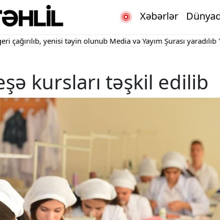
Xəbərlər
Dünya
rılıb, yenisi təyin olunub
Media və Yayım Şurası yaradılıb
"Kartda
ə kursları təşkil edilib