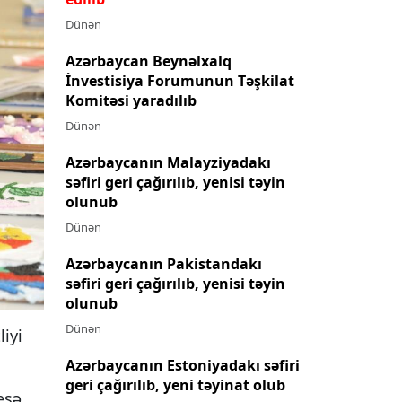
Dünən
Azərbaycan Beynəlxalq
İnvestisiya Forumunun Təşkilat
Komitəsi yaradılıb
Dünən
Azərbaycanın Malayziyadakı
səfiri geri çağırılıb, yenisi təyin
olunub
Dünən
Azərbaycanın Pakistandakı
səfiri geri çağırılıb, yenisi təyin
olunub
Dünən
iyi
Azərbaycanın Estoniyadakı səfiri
geri çağırılıb, yeni təyinat olub
eşə