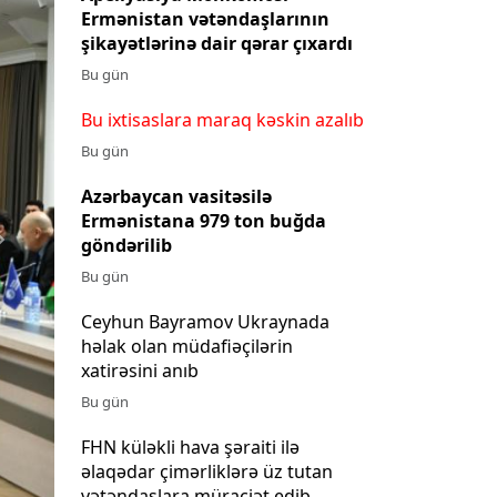
Ermənistan vətəndaşlarının
şikayətlərinə dair qərar çıxardı
Bu gün
Bu ixtisaslara maraq kəskin azalıb
Bu gün
Azərbaycan vasitəsilə
Ermənistana 979 ton buğda
göndərilib
Next
Bu gün
Ceyhun Bayramov Ukraynada
həlak olan müdafiəçilərin
xatirəsini anıb
Bu gün
FHN küləkli hava şəraiti ilə
əlaqədar çimərliklərə üz tutan
vətəndaşlara müraciət edib