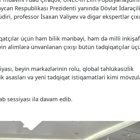
aycan Respublikası Prezidenti yanında Dövlət İdarəçil
ri, professor İsaxan Vəliyev və digər ekspertlər çıx
iqatçılar üçün həm bilik mənbəyi, həm də milli inkişaf
evin alimlərə ünvanlanan çıxışı bütün tədqiqatçılar üç
siyası, beyin mərkəzlərinin rolu, qlobal təhlükəsizlik
mik əsasları və yeni tədqiqat istiqamətləri kimi mövzul
ab sessiyası ilə davam edib.