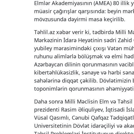
Elmlər Akademiyasının (AMEA) 80 illik y
müasir çağırışlar qarşısında: beyin mərk
mövzusunda dəyirmi masa keçirilib.
Təhlil.az xəbər verir ki, tədbirdə Milli
Mərkəzinin İdarə Heyətinin sədri Zahid O
yubiley mərasimindəki çıxışı Vətən müh
ruhunu alimlərlə bölüşmək və elmi hədə
Azərbaycan dilinin qorunmasının vacibliyi
kibertəhlükəsizlik, sənaye və hərbi səna
sahələrinə diqqət çəkilib. Dövlətimizin 
toponimlərin qorunmasının əhəmiyyətin
Daha sonra Milli Məclisin Elm və Təhsi
prezidenti Rasim Əliquliyev, İqtisadi İ
Vüsal Qasımlı, Cənubi Qafqaz Tədqiqa
Universitetinin Dövlət idarəçiliyi və a
Təhsil Problemləri İnstitutunun direkt