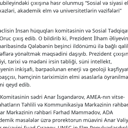
ubileyindəki çıxışına həsr olunmuş “Sosial və siyasi e
əzləri, akademik elm və universitetlərin vəzifələri”
 Məclisin İnsan hüquqları komitəsinin və Sosial Tədqiqa
ruc çıxış edib. O bildirib ki, Prezident İlham Əliyevi
aribəsində Qələbənin beşinci ildönümü ilə bağlı qali
flərə yönəltmək məqsədini daşıyıb. Prezident çıxışı
, tarixi və mədəni irsin təbliği, süni intellekt,
yenin inkişafı, bərpaolunan enerji və geoloji kəşfiyya
başçısı, həmçinin tariximizin elmi əsaslarla öyrənilmə
i qeyd edib.
l Komitəsinin sədri Anar İsgəndərov, AMEA-nın vitse-
slahatların Təhlili və Kommunikasiya Mərkəzinin rəhbər
tlar Mərkəzinin rəhbəri Fərhad Məmmədov, ADA
kademik məsələlər üzrə prorektorun müavini Anar Vəliy
or müavini Fuad Çıraqov, UNEC-in Elm Populyarlaşdırı