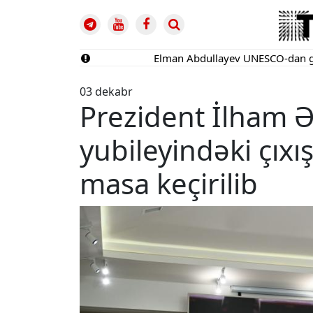
Elman Abdullayev UNESCO-dan geri çağırı
03 dekabr
Prezident İlham Əl
yubileyindəki çıx
masa keçirilib