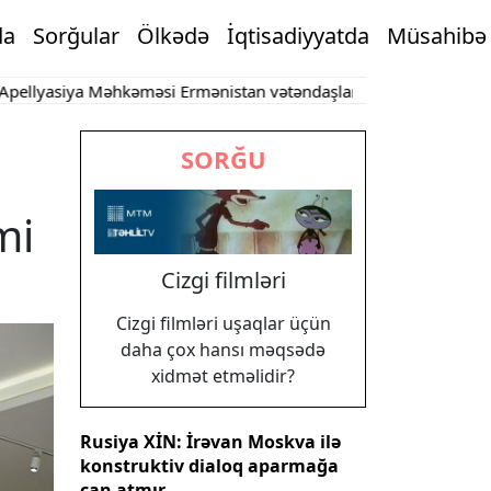
da
Sorğular
Ölkədə
İqtisadiyyatda
Müsahibə
ya Məhkəməsi Ermənistan vətəndaşlarının şikayətlərinə dair qərar
SORĞU
mi
Cizgi filmləri
Cizgi filmləri uşaqlar üçün
daha çox hansı məqsədə
xidmət etməlidir?
Rusiya XİN: İrəvan Moskva ilə
konstruktiv dialoq aparmağa
can atmır