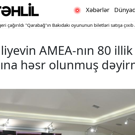
Xəbərlər
Dünya
ldı
"Qarabağ"ın Bakıdakı oyununun biletləri satışa çıxıb
Apellyasi
iyevin AMEA-nın 80 illik
ışına həsr olunmuş dəyir