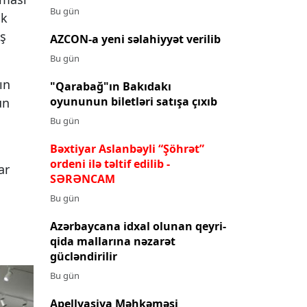
Bu gün
ik
ış
AZCON-a yeni səlahiyyət verilib
Bu gün
ın
"Qarabağ"ın Bakıdakı
oyununun biletləri satışa çıxıb
ün
Bu gün
Bəxtiyar Aslanbəyli “Şöhrət”
ordeni ilə təltif edilib
-
ar
SƏRƏNCAM
Bu gün
Azərbaycana idxal olunan qeyri-
qida mallarına nəzarət
gücləndirilir
Bu gün
Apellyasiya Məhkəməsi