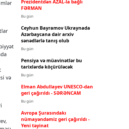
Prezidentdən AZAL-la bağlı
lmlər
FƏRMAN
Bu gün
Ceyhun Bayramov Ukraynada
tlar
Azərbaycana dair arxiv
n
sənədlərlə tanış olub
biyyət
Bu gün
nda
Pensiya və müavinətlər bu
tarixlərdə köçürüləcək
t
Bu gün
si və
Elman Abdullayev UNESCO-dan
geri çağırıldı
- SƏRƏNCAM
Bu gün
i
Avropa Şurasındakı
nümayəndəmiz geri çağırıldı -
ev,
Yeni təyinat
lması