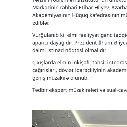
Mərkəzinin rəhbəri Etibar Əliyev, Azərb
Akademiyasının Hüquq kafedrasının müdi
ediblər.
Vurğulanıb ki, elmi fəaliyyət gənc tədq
aparıcı dayağıdır. Prezident İlham Əliy
daimi istinad nöqtəsi olmalıdır.
Çıxışlarda elmin inkişafı, təhsil inteqra
çağırışları, dövlət idarəçiliyinin akade
geniş müzakirə olunub.
Tədbir ekspert müzakirələri və sual-cav