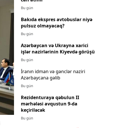
Bu gün
Bakıda ekspres avtobuslar niyə
pulsuz olmayacaq?
Bu gün
Azərbaycan və Ukrayna xarici
işlər nazirlərinin Kiyevdə görüşü
Bu gün
İranın idman və gənclər naziri
Azərbaycana gəlib
Bu gün
Rezidenturaya qəbulun II
mərhələsi avqustun 9-da
keçiriləcək
Bu gün
i