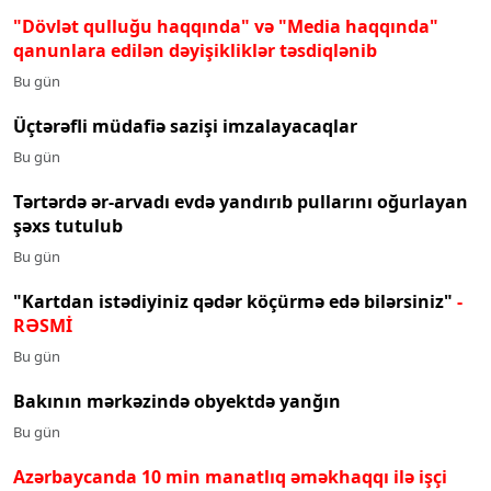
"Dövlət qulluğu haqqında" və "Media haqqında"
qanunlara edilən dəyişikliklər təsdiqlənib
Bu gün
Üçtərəfli müdafiə sazişi imzalayacaqlar
Bu gün
Tərtərdə ər-arvadı evdə yandırıb pullarını oğurlayan
şəxs tutulub
Bu gün
"Kartdan istədiyiniz qədər köçürmə edə bilərsiniz"
-
RƏSMİ
Bu gün
Bakının mərkəzində obyektdə yanğın
Bu gün
Azərbaycanda 10 min manatlıq əməkhaqqı ilə işçi