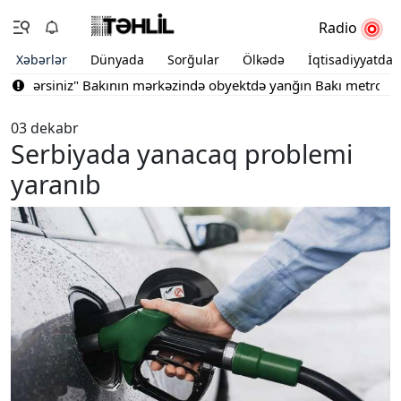
Radio
Xəbərlər
Dünyada
Sorğular
Ölkədə
İqtisadiyyatda
ilərsiniz"
Bakının mərkəzində obyektdə yanğın
Bakı metrosu iyu
03 dekabr
Serbiyada yanacaq problemi
yaranıb