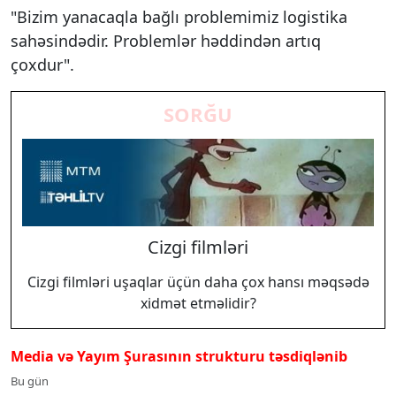
"Bizim yanacaqla bağlı problemimiz logistika
sahəsindədir. Problemlər həddindən artıq
çoxdur".
SORĞU
Cizgi filmləri
Cizgi filmləri uşaqlar üçün daha çox hansı məqsədə
xidmət etməlidir?
Media və Yayım Şurasının strukturu təsdiqlənib
Bu gün