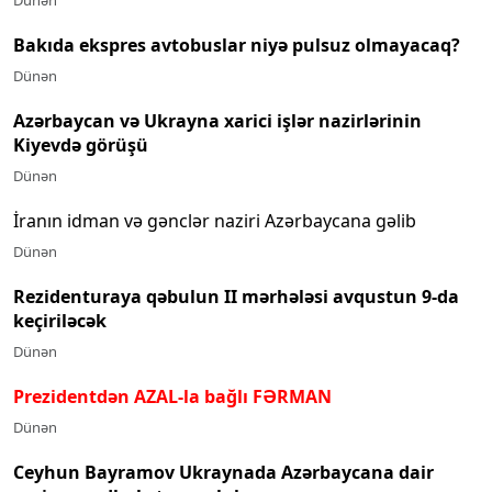
Dünən
Bakıda ekspres avtobuslar niyə pulsuz olmayacaq?
Dünən
Azərbaycan və Ukrayna xarici işlər nazirlərinin
Kiyevdə görüşü
Dünən
İranın idman və gənclər naziri Azərbaycana gəlib
Dünən
Rezidenturaya qəbulun II mərhələsi avqustun 9-da
keçiriləcək
Dünən
Prezidentdən AZAL-la bağlı FƏRMAN
Dünən
Ceyhun Bayramov Ukraynada Azərbaycana dair