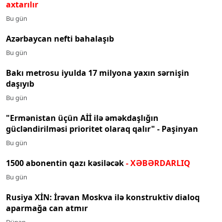
axtarılır
Bu gün
Azərbaycan nefti bahalaşıb
Bu gün
Bakı metrosu iyulda 17 milyona yaxın sərnişin
daşıyıb
Bu gün
"Ermənistan üçün Aİİ ilə əməkdaşlığın
gücləndirilməsi prioritet olaraq qalır" - Paşinyan
Bu gün
1500 abonentin qazı kəsiləcək
- XƏBƏRDARLIQ
Bu gün
Rusiya XİN: İrəvan Moskva ilə konstruktiv dialoq
aparmağa can atmır