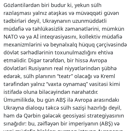
Gözləntilərdən biri budur ki, yekun sülh
razılaşması yalnız atəşkəs və müvəqqəti güvən
tədbirləri deyil, Ukraynanın uzunmüddətli
müdafiə və təhlükəsizlik zəmanətlərini, mümkün
NATO və ya Aİ inteqrasiyasını, kollektiv müdafiə
mexanizmlərini və beynəlxalq hüquq çərçivəsində
dövlət sərhədlərinin toxunulmazlığını ehtiva
etməlidir. Digər tərəfdən, bir hissə Avropa
dövlətləri Rusiyanın real niyyətlərindən şübhə
edərək, sülh planının “teatr” olacağı və Kreml
tərəfindən yalnız “vaxta oynamaq” vasitəsi kimi
istifadə oluna biləcəyindən narahatdır.
Ümumilikdə, bu gün ABŞ ilə Avropa arasındakı
Ukrayna dialoqu təkcə sülh sazişi hazırlığı deyil,
həm də Qərbin gələcək geosiyasi strategiyasının
sınağıdır: bu, zəifləyən bir imperiyanın (ABŞ) və