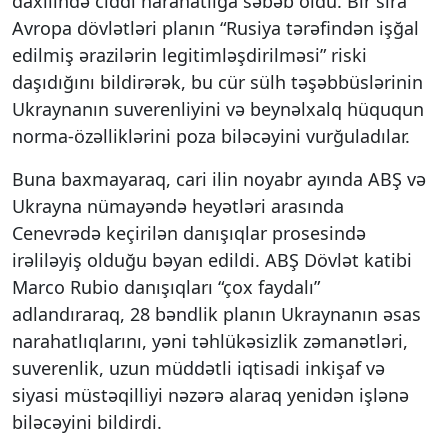
daxilində ciddi narahatlığa səbəb oldu. Bir sıra
Avropa dövlətləri planın “Rusiya tərəfindən işğal
edilmiş ərazilərin legitimləşdirilməsi” riski
daşıdığını bildirərək, bu cür sülh təşəbbüslərinin
Ukraynanın suverenliyini və beynəlxalq hüququn
norma-özəlliklərini poza biləcəyini vurğuladılar.
Buna baxmayaraq, cari ilin noyabr ayında ABŞ və
Ukrayna nümayəndə heyətləri arasında
Cenevrədə keçirilən danışıqlar prosesində
irəliləyiş olduğu bəyan edildi. ABŞ Dövlət katibi
Marco Rubio danışıqları “çox faydalı”
adlandıraraq, 28 bəndlik planın Ukraynanın əsas
narahatlıqlarını, yəni təhlükəsizlik zəmanətləri,
suverenlik, uzun müddətli iqtisadi inkişaf və
siyasi müstəqilliyi nəzərə alaraq yenidən işlənə
biləcəyini bildirdi.