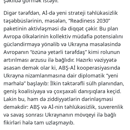
şəkildə görmək istəyir.
Digər tərəfdən, Aİ-də yeni strateji təhlükəsizlik
təşəbbüslərinin, məsələn, “Readiness 2030”
paketinin aktivləşməsi də diqqət çəkir. Bu plan
Avropa ölkələrinin kollektiv müdafiə potensialını
gücləndirməyə yönəlib və Ukrayna məsələsində
Avropanın “özünə yetərli tərəfdaş” kimi rolunun
artırılması arzusu ilə bağlıdır. Hazırkı vəziyyətə
əsasən demək olar ki, ABŞ‑Aİ kooperasiyasında
Ukrayna nizamlanmasına dair diplomatik “yeni
mərhələ” başlayıb: İlkin təktərəfli sülh planından,
geniş koalisiyaya və çoxşaxəli danışıqlara keçid.
Lakin bu, həm də ziddiyyətlərin dərinləşməsi
deməkdir: ABŞ və Aİ‑nin təhlükəsizlik, suverenlik
və savaş sonrası Ukraynanın mövqeyi ilə bağlı
fikirləri hələ tam uzlaşmayıb.