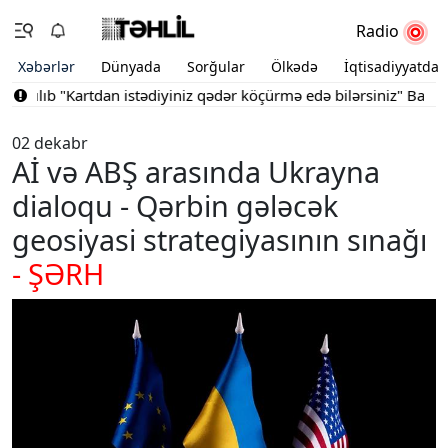
Radio
Xəbərlər
Dünyada
Sorğular
Ölkədə
İqtisadiyyatda
ılıb
"Kartdan istədiyiniz qədər köçürmə edə bilərsiniz"
Bakının m
02 dekabr
Aİ və ABŞ arasında Ukrayna
dialoqu - Qərbin gələcək
geosiyasi strategiyasının sınağı
- ŞƏRH