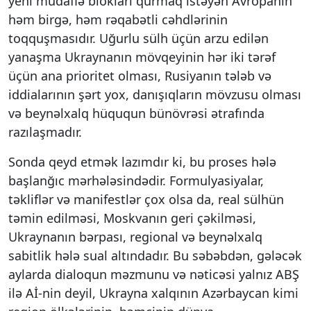
yeni müdafiə blokları qurmaq istəyən Avropanın
həm birgə, həm rəqabətli cəhdlərinin
toqquşmasıdır. Uğurlu sülh üçün arzu edilən
yanaşma Ukraynanın mövqeyinin hər iki tərəf
üçün ana prioritet olması, Rusiyanın tələb və
iddialarının şərt yox, danışıqların mövzusu olması
və beynəlxalq hüququn bünövrəsi ətrafında
razılaşmadır.
Sonda qeyd etmək lazımdır ki, bu proses hələ
başlanğıc mərhələsindədir. Formulyasiyalar,
təkliflər və manifestlər çox olsa da, real sülhün
təmin edilməsi, Moskvanın geri çəkilməsi,
Ukraynanın bərpası, regional və beynəlxalq
sabitlik hələ sual altındadır. Bu səbəbdən, gələcək
aylarda dialoqun məzmunu və nəticəsi yalnız ABŞ
ilə Aİ-nin deyil, Ukrayna xalqının Azərbaycan kimi