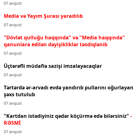
07 avqust
Media və Yayım Şurası yaradılıb
07 avqust
"Dövlət qulluğu haqqında" və "Media haqqında"
qanunlara edilən dəyişikliklər təsdiqlənib
07 avqust
Üçtərəfli müdafiə sazişi imzalayacaqlar
07 avqust
Tərtərdə ər-arvadı evdə yandırıb pullarını oğurlayan
şəxs tutulub
07 avqust
"Kartdan istədiyiniz qədər köçürmə edə bilərsiniz"
-
RƏSMİ
07 avqust