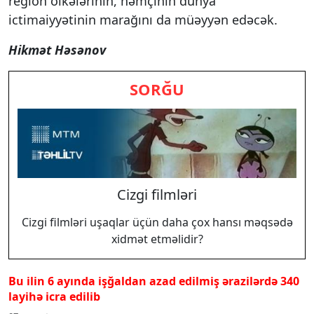
region ölkələrinin, həmçinin dünya
ictimaiyyətinin marağını da müəyyən edəcək.
Hikmət Həsənov
SORĞU
Cizgi filmləri
Cizgi filmləri uşaqlar üçün daha çox hansı məqsədə
xidmət etməlidir?
Bu ilin 6 ayında işğaldan azad edilmiş ərazilərdə 340
layihə icra edilib