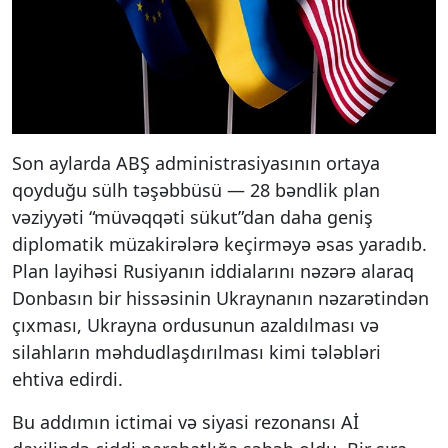
Son aylarda ABŞ administrasiyasının ortaya
qoyduğu sülh təşəbbüsü — 28 bəndlik plan
vəziyyəti “müvəqqəti sükut”dan daha geniş
diplomatik müzakirələrə keçirməyə əsas yaradıb.
Plan layihəsi Rusiyanın iddialarını nəzərə alaraq
Donbasın bir hissəsinin Ukraynanın nəzarətindən
çıxması, Ukrayna ordusunun azaldılması və
silahların məhdudlaşdırılması kimi tələbləri
ehtiva edirdi.
Bu addımın ictimai və siyasi rezonansı Aİ