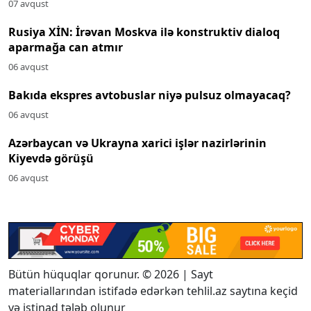
07 avqust
Rusiya XİN: İrəvan Moskva ilə konstruktiv dialoq
aparmağa can atmır
06 avqust
Bakıda ekspres avtobuslar niyə pulsuz olmayacaq?
06 avqust
Azərbaycan və Ukrayna xarici işlər nazirlərinin
Kiyevdə görüşü
06 avqust
Bütün hüquqlar qorunur. © 2026 | Sayt
materiallarından istifadə edərkən tehlil.az saytına keçid
və istinad tələb olunur