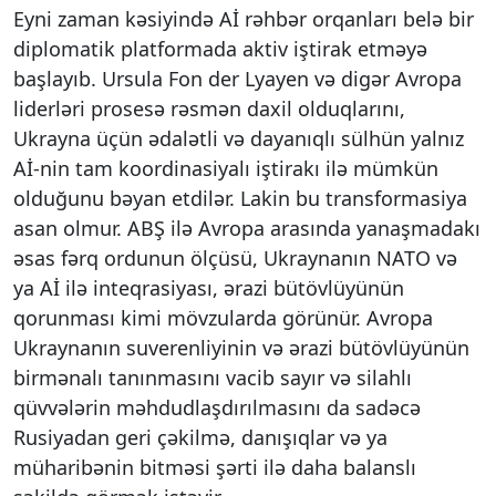
Eyni zaman kəsiyində Aİ rəhbər orqanları belə bir
diplomatik platformada aktiv iştirak etməyə
başlayıb. Ursula Fon der Lyayen və digər Avropa
liderləri prosesə rəsmən daxil olduqlarını,
Ukrayna üçün ədalətli və dayanıqlı sülhün yalnız
Aİ‑nin tam koordinasiyalı iştirakı ilə mümkün
olduğunu bəyan etdilər. Lakin bu transformasiya
asan olmur. ABŞ ilə Avropa arasında yanaşmadakı
əsas fərq ordunun ölçüsü, Ukraynanın NATO və
ya Aİ ilə inteqrasiyası, ərazi bütövlüyünün
qorunması kimi mövzularda görünür. Avropa
Ukraynanın suverenliyinin və ərazi bütövlüyünün
birmənalı tanınmasını vacib sayır və silahlı
qüvvələrin məhdudlaşdırılmasını da sadəcə
Rusiyadan geri çəkilmə, danışıqlar və ya
müharibənin bitməsi şərti ilə daha balanslı