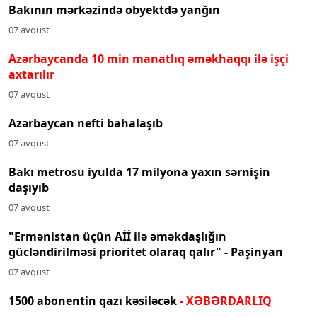
Bakının mərkəzində obyektdə yanğın
07 avqust
Azərbaycanda 10 min manatlıq əməkhaqqı ilə işçi
axtarılır
07 avqust
Azərbaycan nefti bahalaşıb
07 avqust
Bakı metrosu iyulda 17 milyona yaxın sərnişin
daşıyıb
07 avqust
"Ermənistan üçün Aİİ ilə əməkdaşlığın
gücləndirilməsi prioritet olaraq qalır" - Paşinyan
07 avqust
1500 abonentin qazı kəsiləcək
- XƏBƏRDARLIQ