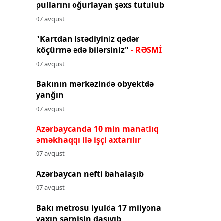
pullarını oğurlayan şəxs tutulub
07 avqust
"Kartdan istədiyiniz qədər
köçürmə edə bilərsiniz"
- RƏSMİ
07 avqust
Bakının mərkəzində obyektdə
yanğın
07 avqust
Azərbaycanda 10 min manatlıq
əməkhaqqı ilə işçi axtarılır
07 avqust
Azərbaycan nefti bahalaşıb
07 avqust
Bakı metrosu iyulda 17 milyona
yaxın sərnişin daşıyıb