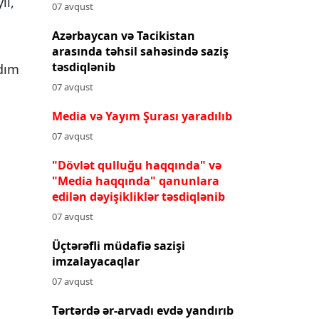
il,
07 avqust
Azərbaycan və Tacikistan
arasında təhsil sahəsində saziş
təsdiqlənib
rdım
07 avqust
Media və Yayım Şurası yaradılıb
07 avqust
"Dövlət qulluğu haqqında" və
"Media haqqında" qanunlara
edilən dəyişikliklər təsdiqlənib
07 avqust
Üçtərəfli müdafiə sazişi
imzalayacaqlar
07 avqust
Tərtərdə ər-arvadı evdə yandırıb