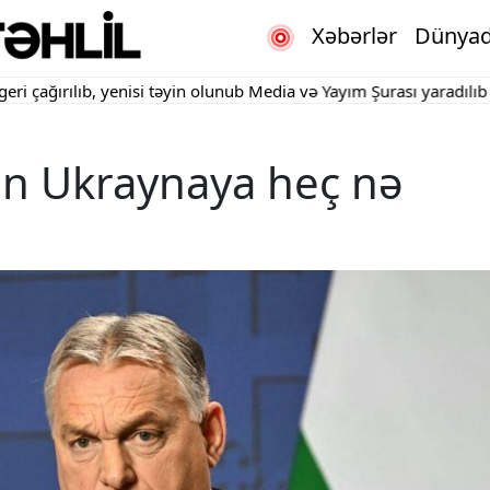
Xəbərlər
Dünya
ırılıb, yenisi təyin olunub
Media və Yayım Şurası yaradılıb
"Kartd
an Ukraynaya heç nə