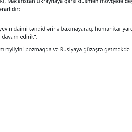
ib ki, Macarıstan Ukraynaya qarşı düşmən mövqedə dey
rarlıdır:
Kiyevin daimi tənqidlərinə baxmayaraq, humanitar ya
 davam edirik”.
əmrəyliyini pozmaqda və Rusiyaya güzəştə getməkdə