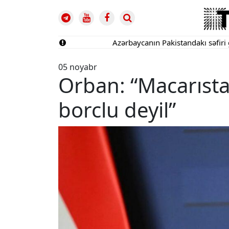
Azərbaycanın Pakistandakı səfiri geri çağ
05 noyabr
Orban: “Macarıst
borclu deyil”