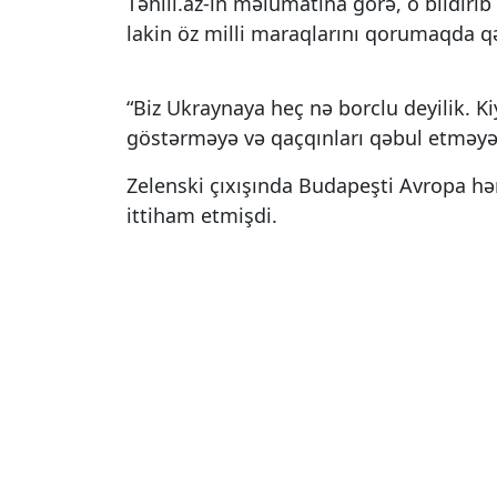
Təhlil.az-ın məlumatına görə, o bildir
lakin öz milli maraqlarını qorumaqda qə
“Biz Ukraynaya heç nə borclu deyilik. 
göstərməyə və qaçqınları qəbul etməyə
Zelenski çıxışında Budapeşti Avropa h
ittiham etmişdi.