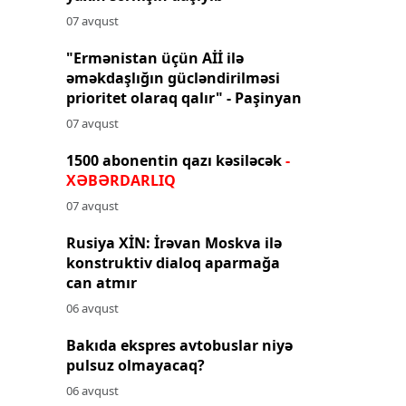
07 avqust
"Ermənistan üçün Aİİ ilə
əməkdaşlığın gücləndirilməsi
prioritet olaraq qalır" - Paşinyan
07 avqust
1500 abonentin qazı kəsiləcək
-
XƏBƏRDARLIQ
07 avqust
Rusiya XİN: İrəvan Moskva ilə
konstruktiv dialoq aparmağa
can atmır
06 avqust
Bakıda ekspres avtobuslar niyə
pulsuz olmayacaq?
06 avqust