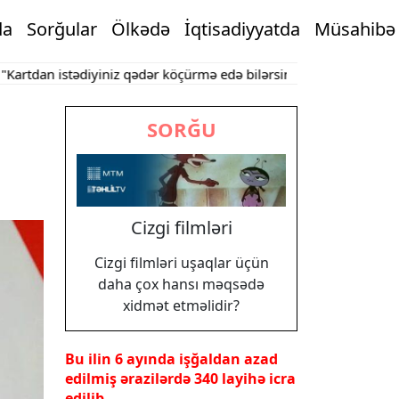
da
Sorğular
Ölkədə
İqtisadiyyatda
Müsahibə
an istədiyiniz qədər köçürmə edə bilərsiniz"
Bakının mərkəzində 
SORĞU
Cizgi filmləri
Cizgi filmləri uşaqlar üçün
daha çox hansı məqsədə
xidmət etməlidir?
Bu ilin 6 ayında işğaldan azad
edilmiş ərazilərdə 340 layihə icra
edilib